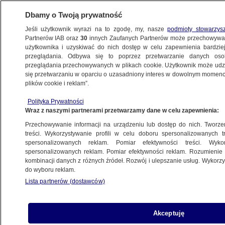
Dbamy o Twoją prywatność
Jeśli użytkownik wyrazi na to zgodę, my, nasze
podmioty stowarzys
Partnerów IAB oraz
30
innych Zaufanych Partnerów może przechowywa
użytkownika i uzyskiwać do nich dostęp w celu zapewnienia bardzi
przeglądania. Odbywa się to poprzez przetwarzanie danych os
przeglądania przechowywanych w plikach cookie. Użytkownik może udzie
ŚWIAT
się przetwarzaniu w oparciu o uzasadniony interes w dowolnym momencie
plików cookie i reklam”.
"Bohaterowie nie umierają". Marsze
Polityka Prywatności
w rocznicę śmierci Niemcowa
Wraz z naszymi partnerami przetwarzamy dane w celu zapewnienia:
Przechowywanie informacji na urządzeniu lub dostęp do nich. Tworzeni
24.02.2019, 16:48
treści. Wykorzystywanie profili w celu doboru spersonalizowanych tr
spersonalizowanych reklam. Pomiar efektywności treści. Wyko
spersonalizowanych reklam. Pomiar efektywności reklam. Rozumienie o
Udostępnij
kombinacji danych z różnych źródeł. Rozwój i ulepszanie usług. Wykor
do wyboru reklam.
Lista partnerów (dostawców)
Akceptuję