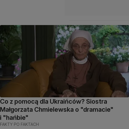
Co z pomocą dla Ukraińców? Siostra
Małgorzata Chmielewska o "dramacie"
i "hańbie"
FAKTY PO FAKTACH