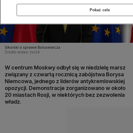
Pokaż cele
Sikorski o sprawie Borusewicza
Źródło wideo: tvn24
W centrum Moskwy odbył się w niedzielę marsz
związany z czwartą rocznicą zabójstwa Borysa
Niemcowa, jednego z liderów antykremlowskiej
opozycji. Demonstracje zorganizowano w około
20 miastach Rosji, w niektórych bez zezwolenia
władz.