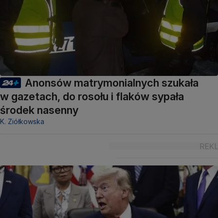
Anonsów matrymonialnych szukała
w gazetach, do rosołu i flaków sypała
środek nasenny
K. Ziółkowska