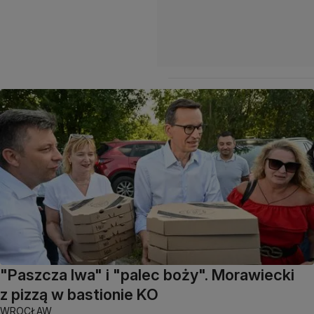
"Paszcza lwa" i "palec boży". Morawiecki
z pizzą w bastionie KO
WROCŁAW