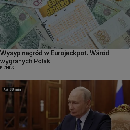
Wysyp nagród w Eurojackpot. Wśród
wygranych Polak
BIZNES
38 min