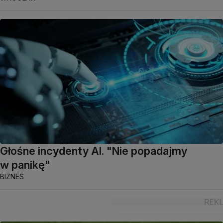
Głośne incydenty AI. "Nie popadajmy
w panikę"
BIZNES