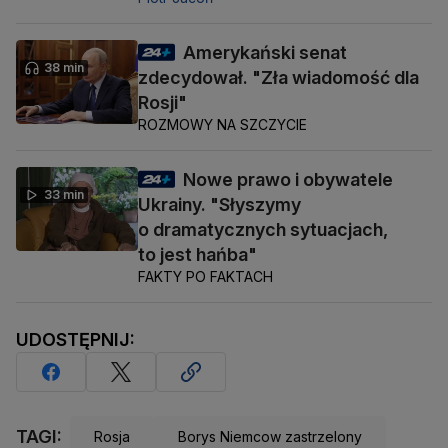
Amerykański senat
38 min
zdecydował. "Zła wiadomość dla
Rosji"
ROZMOWY NA SZCZYCIE
Nowe prawo i obywatele
33 min
Ukrainy. "Słyszymy
o dramatycznych sytuacjach,
to jest hańba"
FAKTY PO FAKTACH
UDOSTĘPNIJ:
TAGI:
Rosja
Borys Niemcow zastrzelony