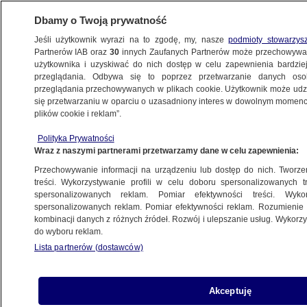
Dbamy o Twoją prywatność
Jeśli użytkownik wyrazi na to zgodę, my, nasze
podmioty stowarzys
Partnerów IAB oraz
30
innych Zaufanych Partnerów może przechowywa
użytkownika i uzyskiwać do nich dostęp w celu zapewnienia bardzi
przeglądania. Odbywa się to poprzez przetwarzanie danych os
przeglądania przechowywanych w plikach cookie. Użytkownik może udzie
ŚWIAT
się przetwarzaniu w oparciu o uzasadniony interes w dowolnym momencie
plików cookie i reklam”.
Prezydent Iranu złożył przysięgę. USA:
Polityka Prywatności
Jesteśmy gotowi do współpracy
Wraz z naszymi partnerami przetwarzamy dane w celu zapewnienia:
Przechowywanie informacji na urządzeniu lub dostęp do nich. Tworzeni
4.08.2013, 15:22
Aktualizacja:
4.08.2013, 20:35
treści. Wykorzystywanie profili w celu doboru spersonalizowanych tr
spersonalizowanych reklam. Pomiar efektywności treści. Wyko
spersonalizowanych reklam. Pomiar efektywności reklam. Rozumienie o
Udostępnij
kombinacji danych z różnych źródeł. Rozwój i ulepszanie usług. Wykor
do wyboru reklam.
Lista partnerów (dostawców)
Akceptuję