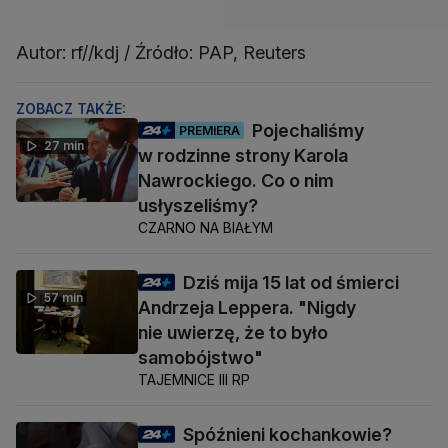
Autor: rf//kdj / Źródło: PAP, Reuters
ZOBACZ TAKŻE:
Pojechaliśmy
PREMIERA
27 min
w rodzinne strony Karola
Nawrockiego. Co o nim
usłyszeliśmy?
CZARNO NA BIAŁYM
Dziś mija 15 lat od śmierci
57 min
Andrzeja Leppera. "Nigdy
nie uwierzę, że to było
samobójstwo"
TAJEMNICE III RP
Spóźnieni kochankowie?