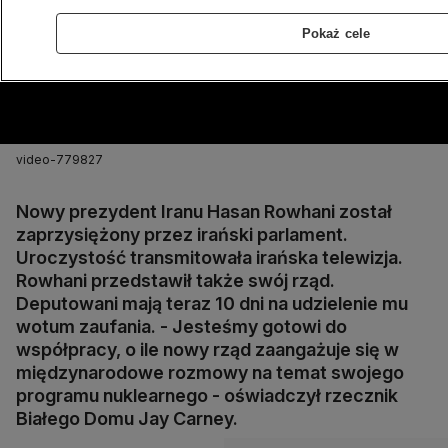
Pokaż cele
video-779827
Nowy prezydent Iranu Hasan Rowhani został
zaprzysiężony przez irański parlament.
Uroczystość transmitowała irańska telewizja.
Rowhani przedstawił także swój rząd.
Deputowani mają teraz 10 dni na udzielenie mu
wotum zaufania. - Jesteśmy gotowi do
współpracy, o ile nowy rząd zaangażuje się w
międzynarodowe rozmowy na temat swojego
programu nuklearnego - oświadczył rzecznik
Białego Domu Jay Carney.