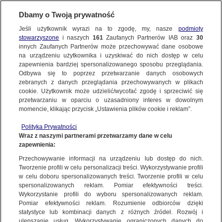
Dbamy o Twoją prywatność
SUBSKRYBUJ
Jeśli użytkownik wyrazi na to zgodę, my, nasze
podmioty
stowarzyszone
i naszych
161
Zaufanych Partnerów IAB oraz
30
ŚWIAT
innych Zaufanych Partnerów może przechowywać dane osobowe
na urządzeniu użytkownika i uzyskiwać do nich dostęp w celu
"Żołnierze rutynowo dopuszczali się
zapewnienia bardziej spersonalizowanego sposobu przeglądania.
gwałtów". ONZ: dowód na zamiar
Odbywa się to poprzez przetwarzanie danych osobowych
zebranych z danych przeglądania przechowywanych w plikach
ludobójczy
cookie. Użytkownik może udzielić/wycofać zgodę i sprzeciwić się
przetwarzaniu w oparciu o uzasadniony interes w dowolnym
22.08.2019, 20:59
Aktualizacja:
22.08.2019, 21:01
momencie, klikając przycisk „Ustawienia plików cookie i reklam”.
Polityka Prywatności
Udostępnij
Wraz z naszymi partnerami przetwarzamy dane w celu
zapewnienia:
Przechowywanie informacji na urządzeniu lub dostęp do nich.
Tworzenie profili w celu personalizacji treści. Wykorzystywanie profili
w celu doboru spersonalizowanych treści. Tworzenie profili w celu
spersonalizowanych reklam. Pomiar efektywności treści.
Wykorzystanie profili do wyboru spersonalizowanych reklam.
Pomiar efektywności reklam. Rozumienie odbiorców dzięki
statystyce lub kombinacji danych z różnych źródeł. Rozwój i
ulepszanie usług. Wykorzystywanie ograniczonych danych do