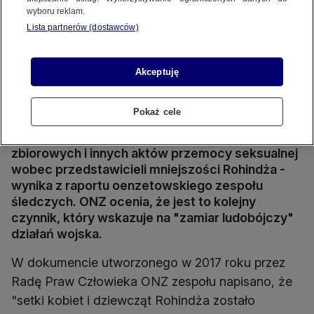
wyboru reklam.
Lista partnerów (dostawców)
Akceptuję
Bojownicy ruchu niepodległościowego Karenów
Źródło wideo: Reuters Archive
Pokaż cele
Birmańscy żołnierze dopuszczali się gwałtów
zbiorowych i innych aktów przemocy seksualnej
wobec przedstawicieli mniejszości Rohindża -
wynika z raportu oenzetowskiego zespołu
śledczych. ONZ ocenia, że jest to kolejny
czynnik, który wskazuje na "zamiar ludobójczy"
działań wojska.
W dokumencie utworzonego w 2017 roku przez
Radę Praw Człowieka ONZ zespołu napisano, że
"setki kobiet i dziewcząt Rohindża zostało