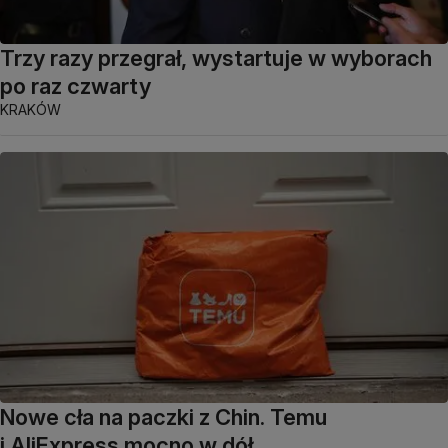
Trzy razy przegrał, wystartuje w wyborach
po raz czwarty
KRAKÓW
Nowe cła na paczki z Chin. Temu
i AliExpress mocno w dół