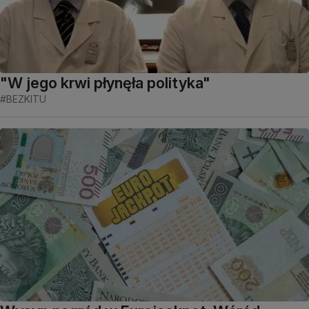
"W jego krwi płynęła polityka"
#BEZKITU