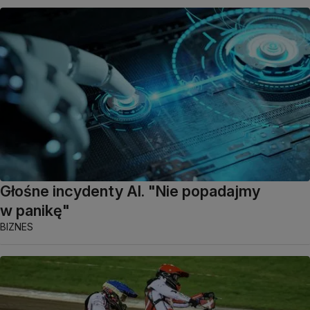
Głośne incydenty AI. "Nie popadajmy
w panikę"
BIZNES