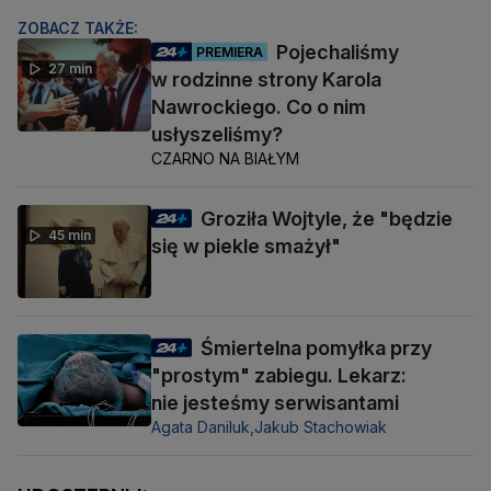
ZOBACZ TAKŻE:
Pojechaliśmy
PREMIERA
27 min
w rodzinne strony Karola
Nawrockiego. Co o nim
usłyszeliśmy?
CZARNO NA BIAŁYM
Groziła Wojtyle, że "będzie
45 min
się w piekle smażył"
Śmiertelna pomyłka przy
"prostym" zabiegu. Lekarz:
nie jesteśmy serwisantami
Agata Daniluk,
Jakub Stachowiak