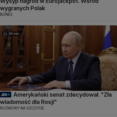
Wysyp nagród w Eurojackpot. Wśród
wygranych Polak
BIZNES
38 min
Amerykański senat zdecydował. "Zła
wiadomość dla Rosji"
ROZMOWY NA SZCZYCIE