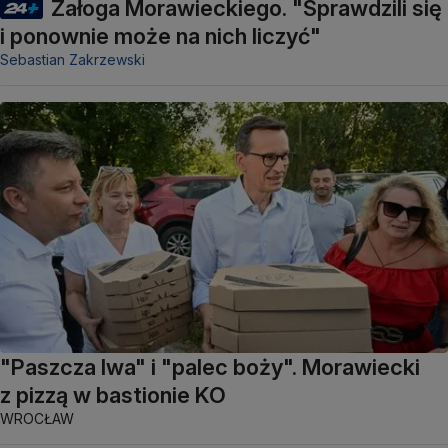
Załoga Morawieckiego. "Sprawdzili się
i ponownie może na nich liczyć"
Sebastian Zakrzewski
"Paszcza lwa" i "palec boży". Morawiecki
z pizzą w bastionie KO
WROCŁAW