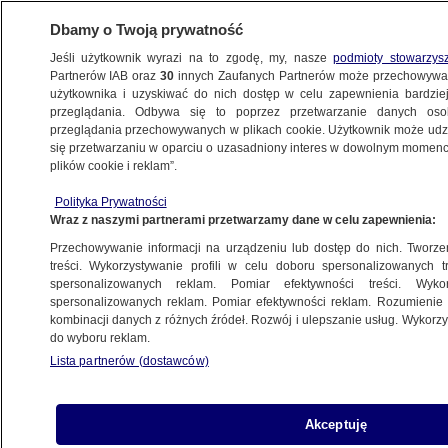
Dbamy o Twoją prywatność
Jeśli użytkownik wyrazi na to zgodę, my, nasze
podmioty stowarzys
Partnerów IAB oraz
30
innych Zaufanych Partnerów może przechowywa
użytkownika i uzyskiwać do nich dostęp w celu zapewnienia bardzi
przeglądania. Odbywa się to poprzez przetwarzanie danych os
przeglądania przechowywanych w plikach cookie. Użytkownik może udzie
ŚWIAT
się przetwarzaniu w oparciu o uzasadniony interes w dowolnym momencie
plików cookie i reklam”.
"Dziękuję, synku, że wszystko
Polityka Prywatności
wytrzymałeś"
Wraz z naszymi partnerami przetwarzamy dane w celu zapewnienia:
Przechowywanie informacji na urządzeniu lub dostęp do nich. Tworzeni
9.09.2019, 12:25
Aktualizacja:
9.09.2019, 12:31
treści. Wykorzystywanie profili w celu doboru spersonalizowanych tr
spersonalizowanych reklam. Pomiar efektywności treści. Wyko
spersonalizowanych reklam. Pomiar efektywności reklam. Rozumienie o
Udostępnij
kombinacji danych z różnych źródeł. Rozwój i ulepszanie usług. Wykor
do wyboru reklam.
"Moskwa skorzystała na tym bardziej niż Kijów,
Lista partnerów (dostawców)
który zapłacił wysoką cenę" - tak ukraińska
sekcja niemieckiego radia Deutsche Welle
skomentowała sobotnią wymianę więźniów
Akceptuję
między Rosją a Ukrainą. Operacja wymiany