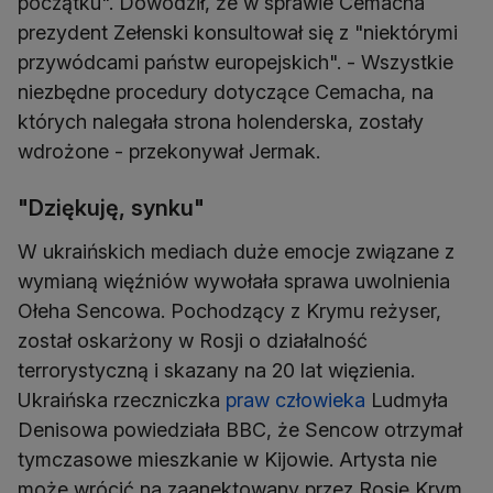
początku". Dowodził, że w sprawie Cemacha
prezydent Zełenski konsultował się z "niektórymi
przywódcami państw europejskich". - Wszystkie
niezbędne procedury dotyczące Cemacha, na
których nalegała strona holenderska, zostały
wdrożone - przekonywał Jermak.
"Dziękuję, synku"
W ukraińskich mediach duże emocje związane z
wymianą więźniów wywołała sprawa uwolnienia
Ołeha Sencowa. Pochodzący z Krymu reżyser,
został oskarżony w Rosji o działalność
terrorystyczną i skazany na 20 lat więzienia.
Ukraińska rzeczniczka
praw człowieka
Ludmyła
Denisowa powiedziała BBC, że Sencow otrzymał
tymczasowe mieszkanie w Kijowie. Artysta nie
może wrócić na zaanektowany przez Rosję Krym,