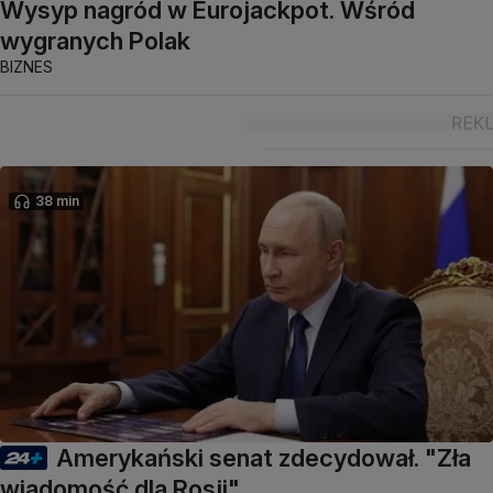
Wysyp nagród w Eurojackpot. Wśród
wygranych Polak
BIZNES
38 min
Amerykański senat zdecydował. "Zła
wiadomość dla Rosji"