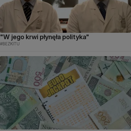
"W jego krwi płynęła polityka"
#BEZKITU