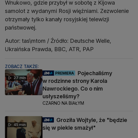
Wnukowo, gdzie przybył w sobotę z Kijowa
samolot z wydanymi Rosji więźniami. Zezwolenie
otrzymały tylko kanały rosyjskiej telewizji
państwowej.
Autor: tas\mtom / Źródło: Deutsche Welle,
Ukraińska Prawda, BBC, ATR, PAP
ZOBACZ TAKŻE:
Pojechaliśmy
PREMIERA
27 min
w rodzinne strony Karola
Nawrockiego. Co o nim
usłyszeliśmy?
CZARNO NA BIAŁYM
Groziła Wojtyle, że "będzie
45 min
się w piekle smażył"