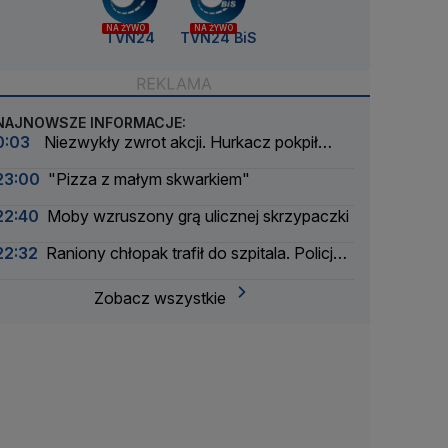
NA ŻYWO
NA ŻYWO
TVN24
TVN24 BiS
NAJNOWSZE INFORMACJE:
0:03
Niezwykły zwrot akcji. Hurkacz pokpił
sprawę
23:00
"Pizza z małym skwarkiem"
22:40
Moby wzruszony grą ulicznej skrzypaczki
22:32
Raniony chłopak trafił do szpitala. Policja
zatrzymała dwóch 16-latków
Zobacz wszystkie