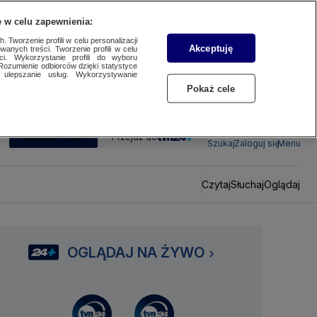
 w celu zapewnienia:
 Tworzenie profili w celu personalizacji
Akceptuję
wanych treści. Tworzenie profili w celu
ci. Wykorzystanie profili do wyboru
Rozumienie odbiorców dzięki statystyce
ulepszanie usług. Wykorzystywanie
Pokaż cele
SUBSKRYBUJ
Przejdź do
Szukaj
Zaloguj się
Menu
Czytaj
Słuchaj
Oglądaj
OGLĄDAJ NA ŻYWO