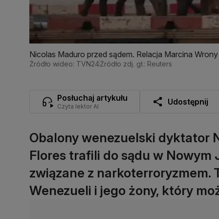
Nicolas Maduro przed sądem. Relacja Marcina Wrony
Źródło wideo: TVN24
Źródło zdj. gł.: Reuters
Posłuchaj artykułu
Udostępnij
Czyta lektor AI
Obalony wenezuelski dyktator Ni
Flores trafili do sądu w Nowym 
związane z narkoterroryzmem. 
Wenezueli i jego żony, który moż