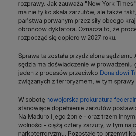
rozprawy. Jak zauważa "New York Times",
ma nie tylko skala zarzutów, ale także f
państwa porwanym przez siły obcego kra
obrońców dyktatora. Oznacza to, że proc
rozpocząć się dopiero w 2027 roku.
Sprawa ta została przydzielona sędziemu Al
sędzia ma doświadczenie w prowadzeniu g
jeden z procesów przeciwko
Donaldowi T
związanych z terroryzmem, w tym sprawy d
W sobotę
nowojorska prokuratura federal
stanowiące dopełnienie zarzutów postawio
Na Maduro i jego żonie - oraz trzem innym
wolności - ciążą cztery zarzuty, w tym na
narkoterroryzmu. Pozostałe to przemyt k