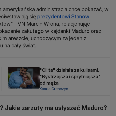
em amerykańska administracja chce pokazać, w
eciwstawiają się
prezydentowi Stanów
tów" TVN Marcin Wrona, relacjonując
pokazanie zakutego w kajdanki Maduro oraz
kim areszcie, uchodzącym za jeden z
u na cały świat.
"Cilita" działała za kulisami.
"Bystrzejsza i sprytniejsza"
od męża
Kamila Grenczyn
? Jakie zarzuty ma usłyszeć Maduro?