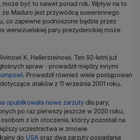
 może być to nawet ponad rok. Wpływ na to
akt, że Maduro jest przywódcą suwerennego
ju, co zapewne podnoszone będzie przez
es wenezuelskiej pary prezydenckiej może
vinowi K. Hellersteinowi. Ten 92-letni już
łośnych spraw - prowadził między innymi
rumpowi
. Prowadził również wiele postępowań
otyczące ataków z 11 września 2001 roku.
na opublikowała nowe zarzuty
dla pary,
nych po raz pierwszy jeszcze w 2020 roku.
 osobom z ich otoczenia, którzy pozostali na
jcięższy uczestnictwa w zmowie
okainy do
USA
oraz dwa zarzuty posiadania