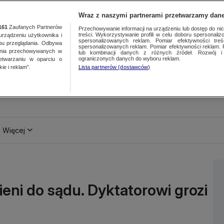
Wraz z naszymi partnerami przetwarzamy dane
161
Zaufanych Partnerów
Przechowywanie informacji na urządzeniu lub dostęp do nich.
treści. Wykorzystywanie profili w celu doboru spersonalizo
ządzeniu użytkownika i
spersonalizowanych reklam. Pomiar efektywności treś
bu przeglądania. Odbywa
spersonalizowanych reklam. Pomiar efektywności reklam. 
ania przechowywanych w
lub kombinacji danych z różnych źródeł. Rozwój i 
ograniczonych danych do wyboru reklam.
zetwarzaniu w oparciu o
ie i reklam”.
Lista partnerów (dostawców)
Więcej
eni do sądu. Dyktatorowi grozi