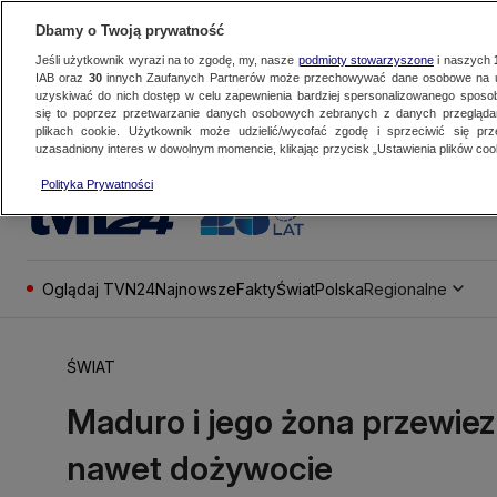
Dbamy o Twoją prywatność
Jeśli użytkownik wyrazi na to zgodę, my, nasze
podmioty stowarzyszone
i naszych
IAB oraz
30
innych Zaufanych Partnerów może przechowywać dane osobowe na ur
uzyskiwać do nich dostęp w celu zapewnienia bardziej spersonalizowanego sposo
się to poprzez przetwarzanie danych osobowych zebranych z danych przegląd
plikach cookie. Użytkownik może udzielić/wycofać zgodę i sprzeciwić się pr
uzasadniony interes w dowolnym momencie, klikając przycisk „Ustawienia plików cook
Polityka Prywatności
Oglądaj TVN24
Najnowsze
Fakty
Świat
Polska
Regionalne
ŚWIAT
Maduro i jego żona przewiezi
nawet dożywocie