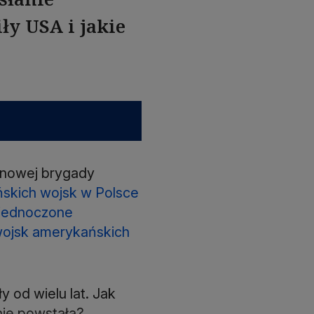
ły USA i jakie
 nowej brygady
skich wojsk w Polsce
jednoczone
 wojsk amerykańskich
 od wielu lat. Jak
 nie powstała?