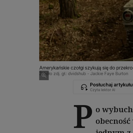
Amerykańskie czołgi szykują się do przekr
Źródło zdj. gł.: dvidshub - Jackie Faye Burton
Posłuchaj artykułu
Czyta lektor AI
P
o wybuchu
obecność 
jednym z 