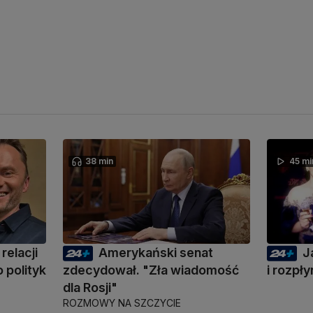
38 min
45 mi
relacji
Amerykański senat
J
 polityk
zdecydował. "Zła wiadomość
i rozpł
dla Rosji"
ROZMOWY NA SZCZYCIE