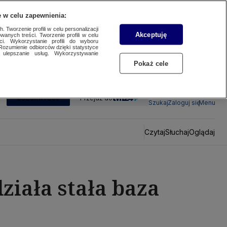
 w celu zapewnienia:
 Tworzenie profili w celu personalizacji
Akceptuję
wanych treści. Tworzenie profili w celu
ci. Wykorzystanie profili do wyboru
Rozumienie odbiorców dzięki statystyce
ulepszanie usług. Wykorzystywanie
Pokaż cele
SUBSKRYBUJ
Przejdź do
Szukaj
Zaloguj się
Menu
Czytaj
Słuchaj
Oglądaj
ziała stała baza