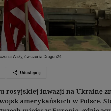
oczenia Wisły, ćwiczenia Dragon24
Udostępnij
 rosyjskiej inwazji na Ukrainę z
wojsk amerykańskich w Polsce. St
trzech miejsc w Europie, gdzie wy