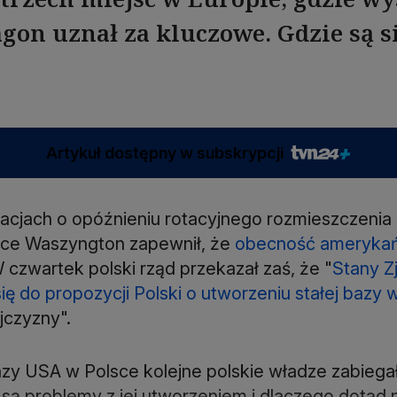
gon uznał za kluczowe. Gdzie są si
Artykuł dostępny w subskrypcji
acjach o opóźnieniu rotacyjnego rozmieszczenia
ce Waszyngton zapewnił, że
obecność amerykań
W czwartek polski rząd przekazał zaś, że "
Stany Z
ę do propozycji Polski o utworzeniu stałej bazy
jczyzny".
azy USA w Polsce kolejne polskie władze zabiegały
e są problemy z jej utworzeniem i dlaczego dotąd