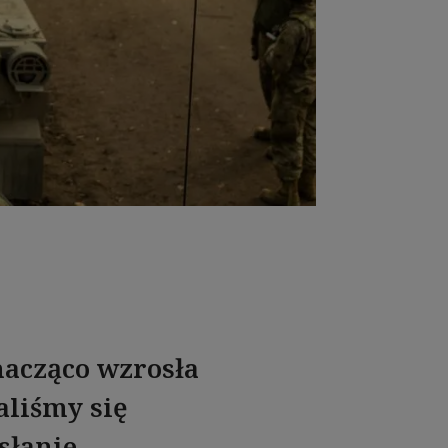
nacząco wzrosła
aliśmy się
słanie