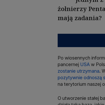
żołnierzy Penta
mają zadania?
Po wiosennych inform
pancernej
USA
w Pols
zostanie utrzymana
. 
pozytywnie odnoszą si
na terytorium naszej o
O utworzenie stałej b
działa taka baza, jaki