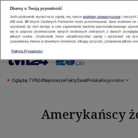
Dbamy o Twoją prywatność
Jeśli użytkownik wyrazi na to zgodę, my, nasze
podmioty stowarzyszone
i naszych
IAB oraz
30
innych Zaufanych Partnerów może przechowywać dane osobowe na ur
uzyskiwać do nich dostęp w celu zapewnienia bardziej spersonalizowanego sposo
się to poprzez przetwarzanie danych osobowych zebranych z danych przegląd
plikach cookie. Użytkownik może udzielić/wycofać zgodę i sprzeciwić się pr
uzasadniony interes w dowolnym momencie, klikając przycisk „Ustawienia plików cook
Polityka Prywatności
Oglądaj TVN24
Najnowsze
Fakty
Świat
Polska
Regionalne
Amerykańscy żoł