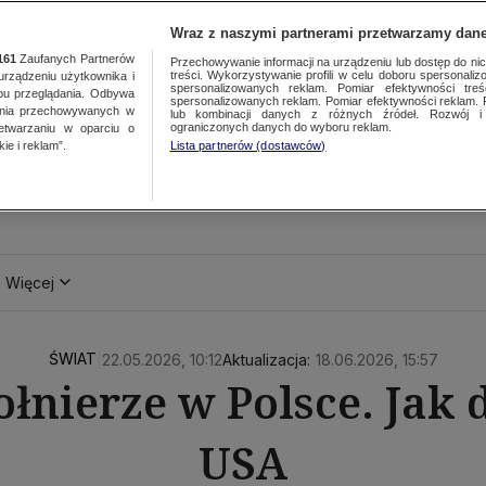
Wraz z naszymi partnerami przetwarzamy dane
161
Zaufanych Partnerów
Przechowywanie informacji na urządzeniu lub dostęp do nich.
treści. Wykorzystywanie profili w celu doboru spersonalizo
ządzeniu użytkownika i
spersonalizowanych reklam. Pomiar efektywności treś
bu przeglądania. Odbywa
spersonalizowanych reklam. Pomiar efektywności reklam. 
ania przechowywanych w
lub kombinacji danych z różnych źródeł. Rozwój i 
ograniczonych danych do wyboru reklam.
zetwarzaniu w oparciu o
ie i reklam”.
Lista partnerów (dostawców)
Więcej
ŚWIAT
|
22.05.2026, 10:12
Aktualizacja:
18.06.2026, 15:57
nierze w Polsce. Jak d
USA