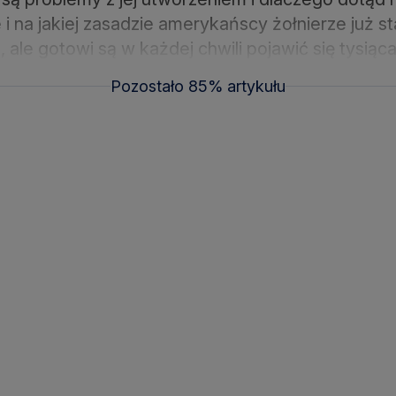
i na jakiej zasadzie amerykańscy żołnierze już st
, ale gotowi są w każdej chwili pojawić się tysiąc
Pozostało 85% artykułu