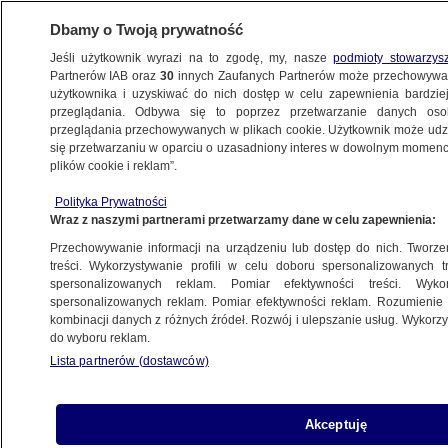
Dbamy o Twoją prywatność
Jeśli użytkownik wyrazi na to zgodę, my, nasze
podmioty stowarzys
Partnerów IAB oraz
30
innych Zaufanych Partnerów może przechowywa
użytkownika i uzyskiwać do nich dostęp w celu zapewnienia bardzi
przeglądania. Odbywa się to poprzez przetwarzanie danych os
przeglądania przechowywanych w plikach cookie. Użytkownik może udzie
ŚWIAT
się przetwarzaniu w oparciu o uzasadniony interes w dowolnym momencie
plików cookie i reklam”.
"Rosjanie usłyszeli, że zderzają się z całym
Polityka Prywatności
światem"
Wraz z naszymi partnerami przetwarzamy dane w celu zapewnienia:
Przechowywanie informacji na urządzeniu lub dostęp do nich. Tworzeni
12.09.2025, 23:35
treści. Wykorzystywanie profili w celu doboru spersonalizowanych tr
spersonalizowanych reklam. Pomiar efektywności treści. Wyko
Posłuchaj artykułu
spersonalizowanych reklam. Pomiar efektywności reklam. Rozumienie o
Czyta lektor AI
kombinacji danych z różnych źródeł. Rozwój i ulepszanie usług. Wykor
do wyboru reklam.
Lista partnerów (dostawców)
Akceptuję