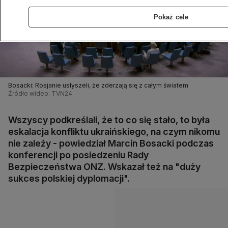
Pokaż cele
Bosacki: Rosjanie usłyszeli, że zderzają się z całym światem
Źródło wideo: TVN24
Wszyscy podkreślali, że to co się stało, to była
eskalacja konfliktu ukraińskiego, na czym nikomu
nie zależy - powiedział Marcin Bosacki podczas
konferencji po posiedzeniu Rady
Bezpieczeństwa ONZ. Wskazał też na "duży
sukces polskiej dyplomacji".