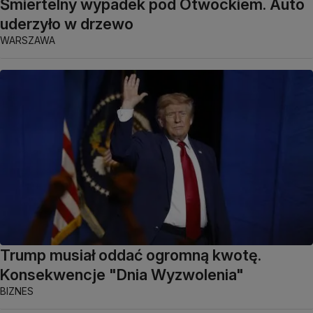
Śmiertelny wypadek pod Otwockiem. Auto
uderzyło w drzewo
WARSZAWA
Trump musiał oddać ogromną kwotę.
Konsekwencje "Dnia Wyzwolenia"
BIZNES