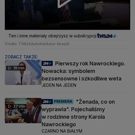
Ten i inne materiały obejrzysz w subskrypcji
Źródło: TVN24
Autorka/Autor: kkop/tr
ZOBACZ TAKŻE:
Pierwszy rok Nawrockiego.
19 min
Nowacka: symbolem
bezsensowne i szkodliwe weta
JEDEN NA JEDEN
"Żenada, co on
PREMIERA
27 min
wyprawia". Pojechaliśmy
w rodzinne strony Karola
Nawrockiego
CZARNO NA BIAŁYM