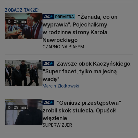
ZOBACZ TAKŻE:
"Żenada, co on
PREMIERA
27 min
wyprawia". Pojechaliśmy
w rodzinne strony Karola
Nawrockiego
CZARNO NA BIAŁYM
Zawsze obok Kaczyńskiego.
"Super facet, tylko ma jedną
wadę"
Marcin Złotkowski
"Geniusz przestępstwa"
28 min
zrobił skok stulecia. Opuścił
więzienie
SUPERWIZJER