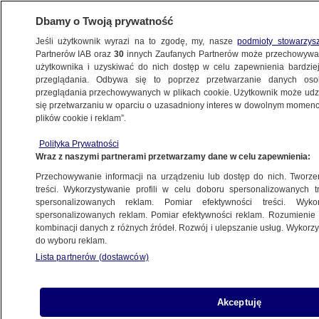
Dbamy o Twoją prywatność
Jeśli użytkownik wyrazi na to zgodę, my, nasze
podmioty stowarzys
Partnerów IAB oraz
30
innych Zaufanych Partnerów może przechowywa
użytkownika i uzyskiwać do nich dostęp w celu zapewnienia bardzi
przeglądania. Odbywa się to poprzez przetwarzanie danych os
przeglądania przechowywanych w plikach cookie. Użytkownik może udzie
ŚWIAT
się przetwarzaniu w oparciu o uzasadniony interes w dowolnym momencie
plików cookie i reklam”.
Wybuch w kamienicy w Niemczech. Polak
Polityka Prywatności
wśród podejrzanych
Wraz z naszymi partnerami przetwarzamy dane w celu zapewnienia:
Przechowywanie informacji na urządzeniu lub dostęp do nich. Tworzeni
Oprac.
Justyna Sochacka
treści. Wykorzystywanie profili w celu doboru spersonalizowanych tr
spersonalizowanych reklam. Pomiar efektywności treści. Wyko
8.06.2026, 20:35
spersonalizowanych reklam. Pomiar efektywności reklam. Rozumienie o
kombinacji danych z różnych źródeł. Rozwój i ulepszanie usług. Wykor
do wyboru reklam.
Posłuchaj artykułu
Czyta lektor AI
Lista partnerów (dostawców)
Obywatele Polski i Afganistanu podejrzani są o
spowodowanie zawalenia się kamienicy w
Akceptuję
niemieckim Goerlitz przy granicy z Polską. W