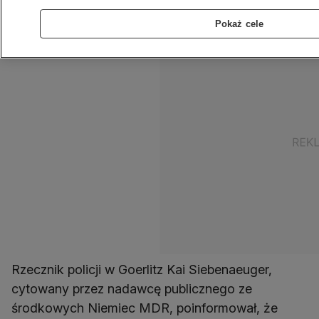
tragedii zginęły trzy osoby.
Pokaż cele
Rzecznik policji w Goerlitz Kai Siebenaeuger,
cytowany przez nadawcę publicznego ze
środkowych Niemiec MDR, poinformował, że