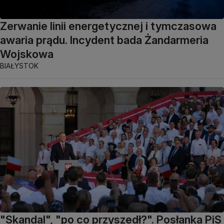
Zerwanie linii energetycznej i tymczasowa
awaria prądu. Incydent bada Żandarmeria
Wojskowa
BIAŁYSTOK
"Skandal", "po co przyszedł?". Posłanka PiS