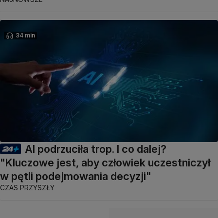
34 min
AI podrzuciła trop. I co dalej?
"Kluczowe jest, aby człowiek uczestniczył
w pętli podejmowania decyzji"
CZAS PRZYSZŁY