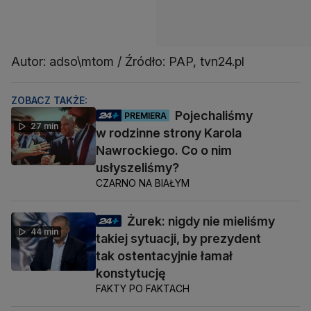
Autor: adso\mtom / Źródło: PAP, tvn24.pl
ZOBACZ TAKŻE:
Pojechaliśmy
PREMIERA
27 min
w rodzinne strony Karola
Nawrockiego. Co o nim
usłyszeliśmy?
CZARNO NA BIAŁYM
Żurek: nigdy nie mieliśmy
44 min
takiej sytuacji, by prezydent
tak ostentacyjnie łamał
konstytucję
FAKTY PO FAKTACH