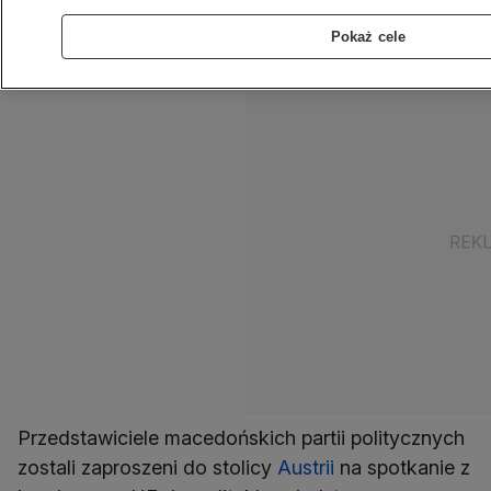
W rozmowach nie wzięła udziału główna partia
Pokaż cele
opozycyjna.
Przedstawiciele macedońskich partii politycznych
zostali zaproszeni do stolicy
Austrii
na spotkanie z