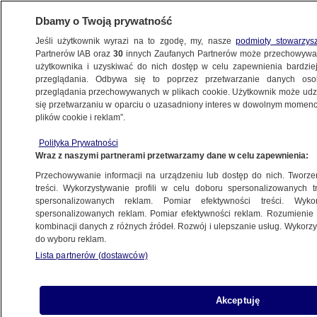
Dbamy o Twoją prywatność
Jeśli użytkownik wyrazi na to zgodę, my, nasze
podmioty stowarzys
Partnerów IAB oraz
30
innych Zaufanych Partnerów może przechowywa
użytkownika i uzyskiwać do nich dostęp w celu zapewnienia bardzi
przeglądania. Odbywa się to poprzez przetwarzanie danych os
przeglądania przechowywanych w plikach cookie. Użytkownik może udzie
ŚWIAT
się przetwarzaniu w oparciu o uzasadniony interes w dowolnym momencie
plików cookie i reklam”.
Opozycja zbojkotowała negocjacje. Kryzys
Polityka Prywatności
się pogłębi?
Wraz z naszymi partnerami przetwarzamy dane w celu zapewnienia:
Przechowywanie informacji na urządzeniu lub dostęp do nich. Tworzeni
21.04.2016, 14:59
Aktualizacja:
21.04.2016, 15:01
treści. Wykorzystywanie profili w celu doboru spersonalizowanych tr
spersonalizowanych reklam. Pomiar efektywności treści. Wyko
spersonalizowanych reklam. Pomiar efektywności reklam. Rozumienie o
Udostępnij
kombinacji danych z różnych źródeł. Rozwój i ulepszanie usług. Wykor
do wyboru reklam.
Fiaskiem zakończyły się wysiłki przedstawicieli
Lista partnerów (dostawców)
Unii Europejskiej, którzy zaprosili do Wiednia na
rozmowy w celu rozwiązania kryzysu
politycznego w Macedonii wszystkie główne
Akceptuję
partie w tym kraju - podała Komisja Europejska.