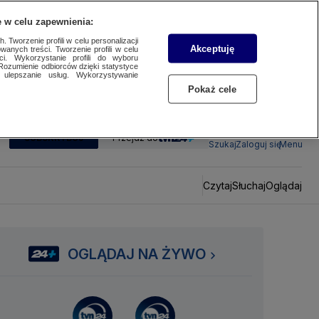
 w celu zapewnienia:
 Tworzenie profili w celu personalizacji
Akceptuję
wanych treści. Tworzenie profili w celu
ci. Wykorzystanie profili do wyboru
Rozumienie odbiorców dzięki statystyce
ulepszanie usług. Wykorzystywanie
Pokaż cele
SUBSKRYBUJ
Przejdź do
Szukaj
Zaloguj się
Menu
Czytaj
Słuchaj
Oglądaj
OGLĄDAJ NA ŻYWO