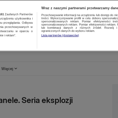
Wraz z naszymi partnerami przetwarzamy dane
161
Zaufanych Partnerów
Przechowywanie informacji na urządzeniu lub dostęp do nich.
treści. Wykorzystywanie profili w celu doboru spersonalizo
ządzeniu użytkownika i
spersonalizowanych reklam. Pomiar efektywności treś
bu przeglądania. Odbywa
spersonalizowanych reklam. Pomiar efektywności reklam. 
ania przechowywanych w
lub kombinacji danych z różnych źródeł. Rozwój i 
ograniczonych danych do wyboru reklam.
zetwarzaniu w oparciu o
ie i reklam”.
Lista partnerów (dostawców)
Więcej
nele. Seria eksplozji