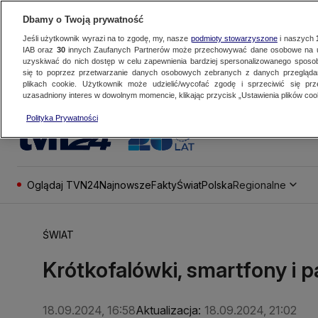
Dbamy o Twoją prywatność
Jeśli użytkownik wyrazi na to zgodę, my, nasze
podmioty stowarzyszone
i naszych
IAB oraz
30
innych Zaufanych Partnerów może przechowywać dane osobowe na ur
uzyskiwać do nich dostęp w celu zapewnienia bardziej spersonalizowanego sposo
się to poprzez przetwarzanie danych osobowych zebranych z danych przegląd
plikach cookie. Użytkownik może udzielić/wycofać zgodę i sprzeciwić się pr
uzasadniony interes w dowolnym momencie, klikając przycisk „Ustawienia plików cook
Polityka Prywatności
Oglądaj TVN24
Najnowsze
Fakty
Świat
Polska
Regionalne
ŚWIAT
Krótkofalówki, smartfony i pa
18.09.2024, 16:58
Aktualizacja:
18.09.2024, 21:02