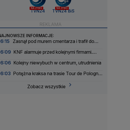
NA ŻYWO
NA ŻYWO
TVN24
TVN24 BiS
NAJNOWSZE INFORMACJE:
16:15
Zasnął pod murem cmentarza i trafił do
aresztu
16:09
KNF alarmuje przed kolejnymi firmami.
Sprawy zbada prokuratura
16:06
Kolejny niewybuch w centrum, utrudnienia
16:03
Potężna kraksa na trasie Tour de Pologne.
Etap zneutralizowany
Zobacz wszystkie