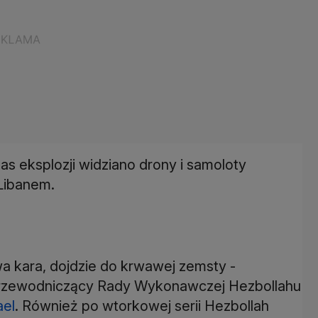
s eksplozji widziano drony i samoloty
Libanem.
wa kara, dojdzie do krwawej zemsty -
rzewodniczący Rady Wykonawczej Hezbollahu
ael
. Również po wtorkowej serii Hezbollah