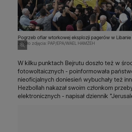
Pogrzeb ofiar wtorkowej eksplozji pagerów w Libanie
Źródło zdjęcia: PAP/EPA/WAEL HAMZEH
W kilku punktach Bejrutu doszło też w śro
fotowoltaicznych - poinformowała państw
nieoficjalnych doniesień wybuchały też in
Hezbollah nakazał swoim członkom przeby
elektronicznych - napisał dziennik "Jerusa