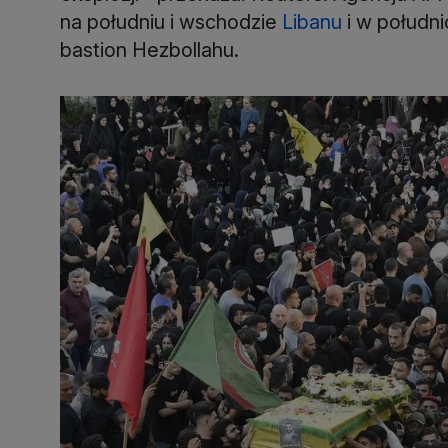
na południu i wschodzie
Libanu
i w południ
bastion Hezbollahu.