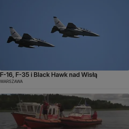
F-16, F-35 i Black Hawk nad Wisłą
WARSZAWA