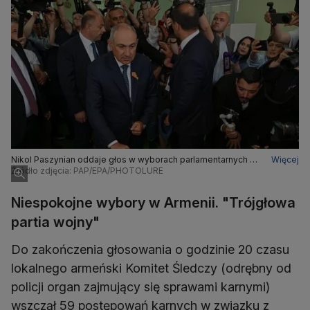
Nikol Paszynian oddaje głos w wyborach parlamentarnych w
Więcej
lokalu wyborczym w Erywaniu
Źródło zdjęcia: PAP/EPA/PHOTOLURE
Niespokojne wybory w Armenii. "Trójgłowa
partia wojny"
Do zakończenia głosowania o godzinie 20 czasu
lokalnego armeński Komitet Śledczy (odrębny od
policji organ zajmujący się sprawami karnymi)
wszczął 59 postępowań karnych w związku z