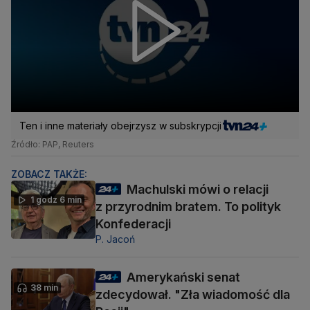
Ten i inne materiały obejrzysz w subskrypcji
Źródło: PAP, Reuters
ZOBACZ TAKŻE:
Machulski mówi o relacji
1 godz 6 min
z przyrodnim bratem. To polityk
Konfederacji
P. Jacoń
Amerykański senat
38 min
zdecydował. "Zła wiadomość dla