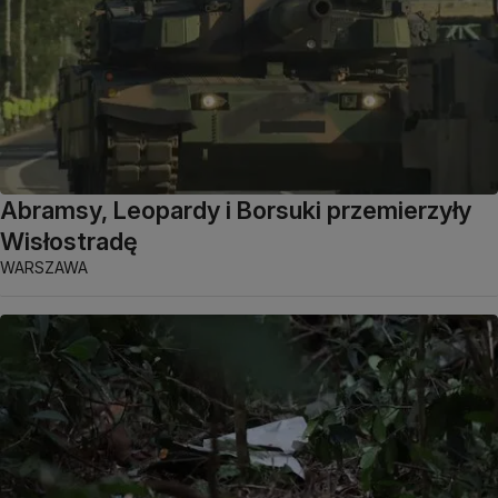
Abramsy, Leopardy i Borsuki przemierzyły
Wisłostradę
WARSZAWA