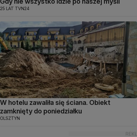
Gdy nie wszystko idzie po naszej myśli
25 LAT TVN24
W hotelu zawaliła się ściana. Obiekt
zamknięty do poniedziałku
OLSZTYN