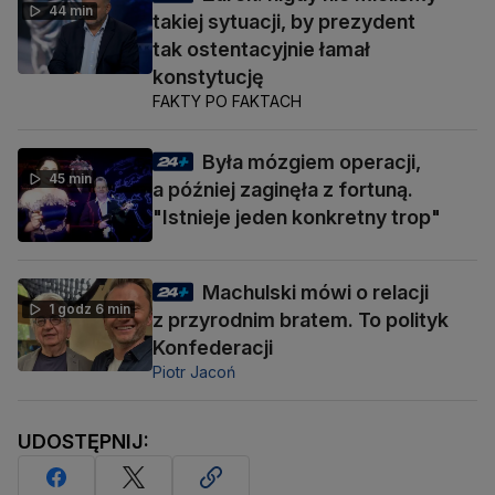
44 min
takiej sytuacji, by prezydent
tak ostentacyjnie łamał
konstytucję
FAKTY PO FAKTACH
Była mózgiem operacji,
45 min
a później zaginęła z fortuną.
"Istnieje jeden konkretny trop"
Machulski mówi o relacji
1 godz 6 min
z przyrodnim bratem. To polityk
Konfederacji
Piotr Jacoń
UDOSTĘPNIJ: