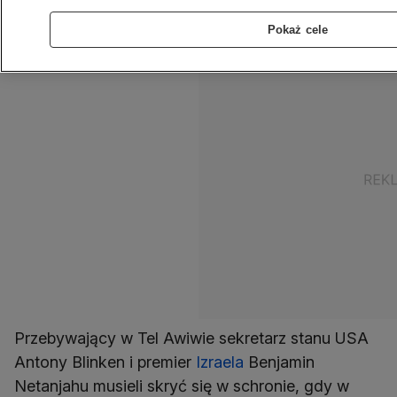
alarmowe – przekazał rzecznik Departamentu
Stanu USA.
Pokaż cele
Przebywający w Tel Awiwie sekretarz stanu USA
Antony Blinken i premier
Izraela
Benjamin
Netanjahu musieli skryć się w schronie, gdy w