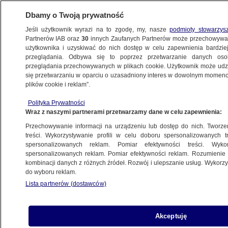
Dbamy o Twoją prywatność
Jeśli użytkownik wyrazi na to zgodę, my, nasze
podmioty stowarzys
Partnerów IAB oraz
30
innych Zaufanych Partnerów może przechowywa
użytkownika i uzyskiwać do nich dostęp w celu zapewnienia bardzi
przeglądania. Odbywa się to poprzez przetwarzanie danych os
przeglądania przechowywanych w plikach cookie. Użytkownik może udzie
ŚWIAT
się przetwarzaniu w oparciu o uzasadniony interes w dowolnym momencie
plików cookie i reklam”.
Blinken i Netanjahu musieli udać się
Polityka Prywatności
do schronu, gdy w Tel Awiwie zawyły
Wraz z naszymi partnerami przetwarzamy dane w celu zapewnienia:
syreny alarmowe
Przechowywanie informacji na urządzeniu lub dostęp do nich. Tworzeni
treści. Wykorzystywanie profili w celu doboru spersonalizowanych tr
17.10.2023, 08:12
spersonalizowanych reklam. Pomiar efektywności treści. Wyko
spersonalizowanych reklam. Pomiar efektywności reklam. Rozumienie o
kombinacji danych z różnych źródeł. Rozwój i ulepszanie usług. Wykor
Udostępnij
do wyboru reklam.
Lista partnerów (dostawców)
Sekretarz stanu USA Antony Blinken i premier
Izraela Benjamin Netanjahu musieli skryć się w
schronie, gdy w Tel Awiwie włączyły się syreny
Akceptuję