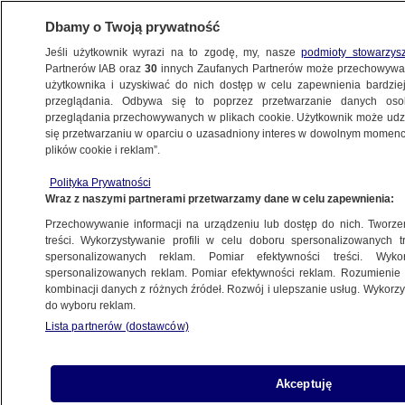
Dbamy o Twoją prywatność
Jeśli użytkownik wyrazi na to zgodę, my, nasze
podmioty stowarzys
Partnerów IAB oraz
30
innych Zaufanych Partnerów może przechowywa
użytkownika i uzyskiwać do nich dostęp w celu zapewnienia bardzi
przeglądania. Odbywa się to poprzez przetwarzanie danych os
przeglądania przechowywanych w plikach cookie. Użytkownik może udzie
ŚWIAT
się przetwarzaniu w oparciu o uzasadniony interes w dowolnym momencie
plików cookie i reklam”.
Irlandczycy wybiorą nowy parlament
Polityka Prywatności
Wraz z naszymi partnerami przetwarzamy dane w celu zapewnienia:
3.02.2016, 12:23
Aktualizacja:
3.02.2016, 12:25
Przechowywanie informacji na urządzeniu lub dostęp do nich. Tworzeni
treści. Wykorzystywanie profili w celu doboru spersonalizowanych tr
Udostępnij
spersonalizowanych reklam. Pomiar efektywności treści. Wyko
spersonalizowanych reklam. Pomiar efektywności reklam. Rozumienie o
kombinacji danych z różnych źródeł. Rozwój i ulepszanie usług. Wykor
do wyboru reklam.
Lista partnerów (dostawców)
Akceptuję