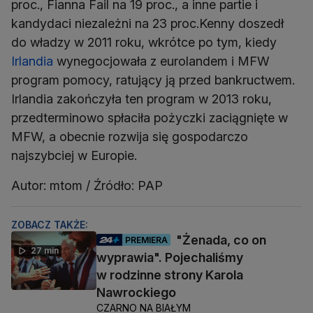
proc., Fianna Fail na 19 proc., a inne partie i
kandydaci niezależni na 23 proc.Kenny doszedł
do władzy w 2011 roku, wkrótce po tym, kiedy
Irlandia
wynegocjowała z eurolandem i MFW
program pomocy, ratujący ją przed bankructwem.
Irlandia zakończyła ten program w 2013 roku,
przedterminowo spłaciła pożyczki zaciągnięte w
MFW, a obecnie rozwija się gospodarczo
najszybciej w Europie.
Autor: mtom / Źródło: PAP
ZOBACZ TAKŻE:
"Żenada, co on
PREMIERA
27 min
wyprawia". Pojechaliśmy
w rodzinne strony Karola
Nawrockiego
CZARNO NA BIAŁYM