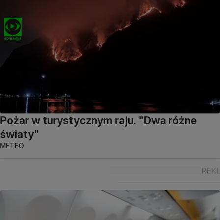
Pożar w turystycznym raju. "Dwa różne
światy"
METEO