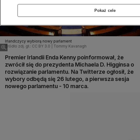
Pokaż cele
Irlandczycy wybiorą nowy parlament
Źródło zdj. gł.: CC BY 3.0 | Tommy Kavanagh
Premier Irlandii Enda Kenny poinformował, że
zwrócił się do prezydenta Michaela D. Higginsa o
rozwiązanie parlamentu. Na Twitterze ogłosił, że
wybory odbędą się 26 lutego, a pierwsza sesja
nowego parlamentu - 10 marca.