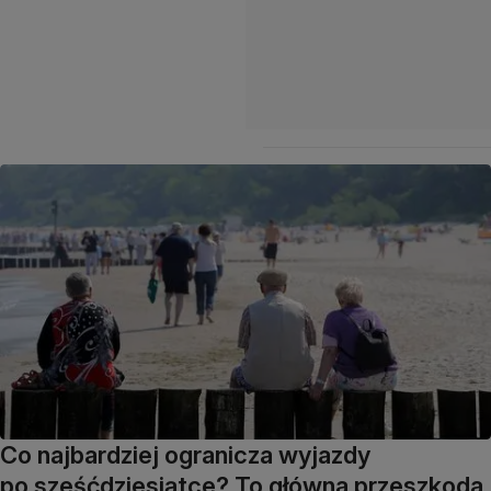
Co najbardziej ogranicza wyjazdy
po sześćdziesiątce? To główna przeszkoda