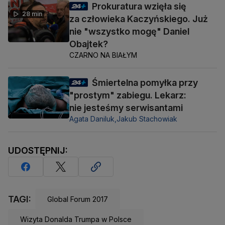
Prokuratura wzięła się
28 min
za człowieka Kaczyńskiego. Już
nie "wszystko mogę" Daniel
Obajtek?
CZARNO NA BIAŁYM
Śmiertelna pomyłka przy
"prostym" zabiegu. Lekarz:
nie jesteśmy serwisantami
Agata Daniluk,
Jakub Stachowiak
UDOSTĘPNIJ:
TAGI:
Global Forum 2017
Wizyta Donalda Trumpa w Polsce