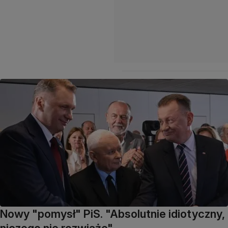
Nowy "pomysł" PiS. "Absolutnie idiotyczny,