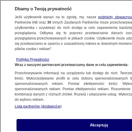
Dbamy o Twoją prywatność
Jeśli użytkownik wyrazi na to zgodę, my, nasze
podmioty stowarzys
Partnerów IAB oraz
30
innych Zaufanych Partnerów może przechowywa
użytkownika i uzyskiwać do nich dostęp w celu zapewnienia bardzi
przeglądania. Odbywa się to poprzez przetwarzanie danych os
przeglądania przechowywanych w plikach cookie. Użytkownik może udzie
ŚWIAT
się przetwarzaniu w oparciu o uzasadniony interes w dowolnym momencie
plików cookie i reklam”.
Harris: Trump poruszył każdy temat, jaki
Polityka Prywatności
jest istotny dla Polski
Wraz z naszymi partnerami przetwarzamy dane w celu zapewnienia:
Przechowywanie informacji na urządzeniu lub dostęp do nich. Tworzeni
7.07.2017, 17:43
Aktualizacja:
7.07.2017, 17:53
treści. Wykorzystywanie profili w celu doboru spersonalizowanych tr
spersonalizowanych reklam. Pomiar efektywności treści. Wyko
spersonalizowanych reklam. Pomiar efektywności reklam. Rozumienie o
Udostępnij
kombinacji danych z różnych źródeł. Rozwój i ulepszanie usług. Wykor
do wyboru reklam.
Lista partnerów (dostawców)
Akceptuję