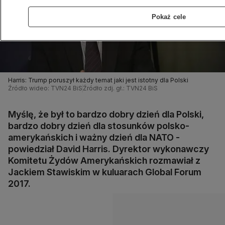
Pokaż cele
Harris: Trump poruszył każdy temat jaki jest istotny dla Polski
Źródło wideo: TVN24 BiS
Źródło zdj. gł.: TVN24 BiS
Myślę, że był to bardzo dobry dzień dla Polski,
bardzo dobry dzień dla stosunków polsko-
amerykańskich i ważny dzień dla NATO -
powiedział David Harris. Dyrektor wykonawczy
Komitetu Żydów Amerykańskich rozmawiał z
Jackiem Stawiskim w kuluarach Global Forum
2017.