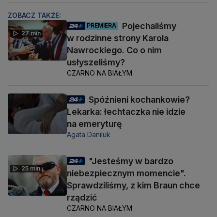
ZOBACZ TAKŻE:
Pojechaliśmy
PREMIERA
27 min
w rodzinne strony Karola
Nawrockiego. Co o nim
usłyszeliśmy?
CZARNO NA BIAŁYM
Spóźnieni kochankowie?
Lekarka: łechtaczka nie idzie
na emeryturę
Agata Daniluk
"Jesteśmy w bardzo
25 min
niebezpiecznym momencie".
Sprawdziliśmy, z kim Braun chce
rządzić
CZARNO NA BIAŁYM