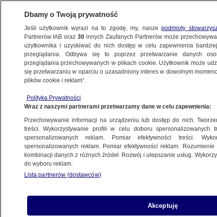
Dbamy o Twoją prywatność
Jeśli użytkownik wyrazi na to zgodę, my, nasze
podmioty stowarzys
Partnerów IAB oraz
30
innych Zaufanych Partnerów może przechowywa
użytkownika i uzyskiwać do nich dostęp w celu zapewnienia bardzi
przeglądania. Odbywa się to poprzez przetwarzanie danych os
przeglądania przechowywanych w plikach cookie. Użytkownik może udzie
ŚWIAT
się przetwarzaniu w oparciu o uzasadniony interes w dowolnym momencie
plików cookie i reklam”.
Media: polski profesor zastrzelony w Grecji
Polityka Prywatności
Wraz z naszymi partnerami przetwarzamy dane w celu zapewnienia:
8.07.2025, 10:13
Przechowywanie informacji na urządzeniu lub dostęp do nich. Tworzeni
treści. Wykorzystywanie profili w celu doboru spersonalizowanych tr
Posłuchaj artykułu
spersonalizowanych reklam. Pomiar efektywności treści. Wyko
Czyta lektor AI
spersonalizowanych reklam. Pomiar efektywności reklam. Rozumienie o
kombinacji danych z różnych źródeł. Rozwój i ulepszanie usług. Wykor
do wyboru reklam.
Lista partnerów (dostawców)
Akceptuję