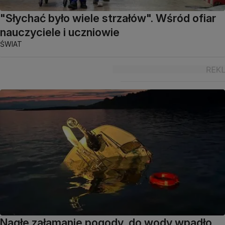
"Słychać było wiele strzałów". Wśród ofiar
nauczyciele i uczniowie
ŚWIAT
Nagłe załamanie pogody, do wody wpadło