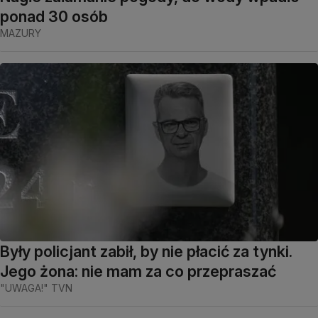
ponad 30 osób
MAZURY
Były policjant zabił, by nie płacić za tynki.
Jego żona: nie mam za co przepraszać
"UWAGA!" TVN