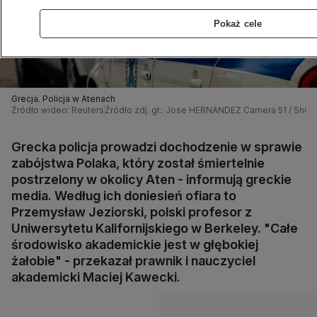
Pokaż cele
Grecja. Policja w Atenach
Źródło wideo: Reuters
Źródło zdj. gł.: Jose HERNANDEZ Camera 51 / Shut
Grecka policja prowadzi dochodzenie w sprawie
zabójstwa Polaka, który został śmiertelnie
postrzelony w okolicy Aten - informują greckie
media. Według ich doniesień ofiara to
Przemysław Jeziorski, polski profesor z
Uniwersytetu Kalifornijskiego w Berkeley. "Całe
środowisko akademickie jest w głębokiej
żałobie" - przekazał prawnik i nauczyciel
akademicki Maciej Kawecki.