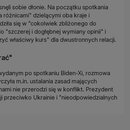
nęli sobie dłonie. Na początku spotkania
 różnicami" dzielącymi oba kraje i
dziła się w "cokolwiek zbliżonego do
o "szczerej i dogłębnej wymiany opinii" i
yć właściwy kurs" dla dwustronnych relacji.
rać"
 wydanym po spotkaniu Biden-Xi, rozmowa
zyła m.in. ustalania zasad mających
nami nie przerodzi się w konflikt. Prezydent
ji przeciwko Ukrainie i "nieodpowiedzialnych