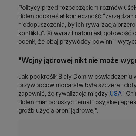
Politycy przed rozpoczęciem rozmów uścis
Biden podkreślał konieczność "zarządzania
niedopuszczenia, by ich rywalizacja przero
konfliktu". Xi wyraził natomiast gotowość d
ocenił, że obaj przywódcy powinni "wytycz
"Wojny jądrowej nikt nie może wyg
Jak podkreślił Biały Dom w oświadczeniu
przywódców mocarstw była szczera i dotyc
zapewnić, że rywalizacja między
USA
i Chi
Biden miał poruszyć temat rosyjskiej agres
gróźb użycia broni jądrowej".