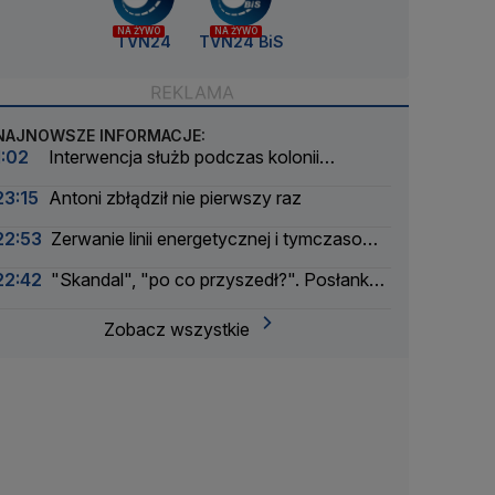
NA ŻYWO
NA ŻYWO
TVN24
TVN24 BiS
NAJNOWSZE INFORMACJE:
1:02
Interwencja służb podczas kolonii
żeglarskiej. Z wody wyciągnięto ponad 30 osób
23:15
Antoni zbłądził nie pierwszy raz
22:53
Zerwanie linii energetycznej i tymczasowa
awaria prądu. Incydent bada Żandarmeria
22:42
"Skandal", "po co przyszedł?". Posłanka
Wojskowa
PiS krytykuje Morawieckiego i publikuje nagranie
Zobacz wszystkie