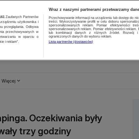
Wraz z naszymi partnerami przetwarzamy dane
161
Zaufanych Partnerów
Przechowywanie informacji na urządzeniu lub dostęp do nich.
treści. Wykorzystywanie profili w celu doboru spersonalizo
ządzeniu użytkownika i
spersonalizowanych reklam. Pomiar efektywności treś
bu przeglądania. Odbywa
spersonalizowanych reklam. Pomiar efektywności reklam. 
ania przechowywanych w
lub kombinacji danych z różnych źródeł. Rozwój i 
ograniczonych danych do wyboru reklam.
zetwarzaniu w oparciu o
ie i reklam”.
Lista partnerów (dostawców)
Więcej
npinga. Oczekiwania były
wały trzy godziny