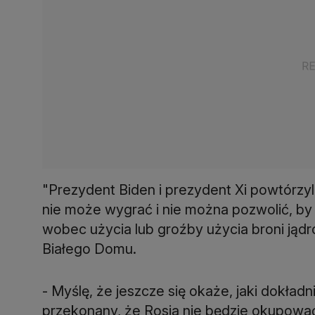
"Prezydent Biden i prezydent Xi powtórzyl
nie może wygrać i nie można pozwolić, by d
wobec użycia lub groźby użycia broni jądr
Białego Domu.
- Myślę, że jeszcze się okaże, jaki dokładn
przekonany, że Rosja nie będzie okupować 