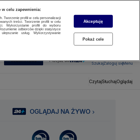
 w celu zapewnienia:
 Tworzenie profili w celu personalizacji
Akceptuję
wanych treści. Tworzenie profili w celu
ci. Wykorzystanie profili do wyboru
Rozumienie odbiorców dzięki statystyce
ulepszanie usług. Wykorzystywanie
Pokaż cele
SUBSKRYBUJ
Przejdź do
Szukaj
Zaloguj się
Menu
Czytaj
Słuchaj
Oglądaj
OGLĄDAJ NA ŻYWO