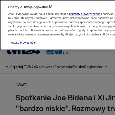
Dbamy o Twoją prywatność
Jeśli użytkownik wyrazi na to zgodę, my, nasze
podmioty stowarzyszone
i naszych
IAB oraz
30
innych Zaufanych Partnerów może przechowywać dane osobowe na ur
uzyskiwać do nich dostęp w celu zapewnienia bardziej spersonalizowanego sposo
się to poprzez przetwarzanie danych osobowych zebranych z danych przegląd
plikach cookie. Użytkownik może udzielić/wycofać zgodę i sprzeciwić się pr
uzasadniony interes w dowolnym momencie, klikając przycisk „Ustawienia plików cook
Polityka Prywatności
Oglądaj TVN24
Najnowsze
Fakty
Świat
Polska
Regionalne
ŚWIAT
Spotkanie Joe Bidena i Xi Ji
"bardzo niskie". Rozmowy tr