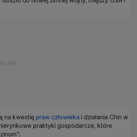
y doszło do nowej zimnej wojny, między USA i
ę na kwestię
praw człowieka
i działania Chin w
"nierynkowe praktyki gospodarcze, które
zinom".