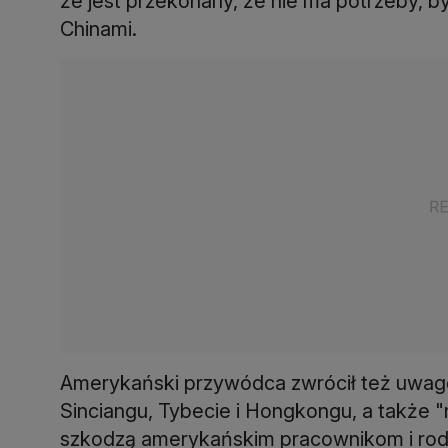
że jest przekonany, że nie ma potrzeby, b
Chinami.
Amerykański przywódca zwrócił też uwag
Sinciangu, Tybecie i Hongkongu, a także 
szkodzą amerykańskim pracownikom i rod