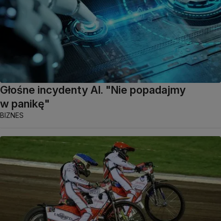
Głośne incydenty AI. "Nie popadajmy
w panikę"
BIZNES