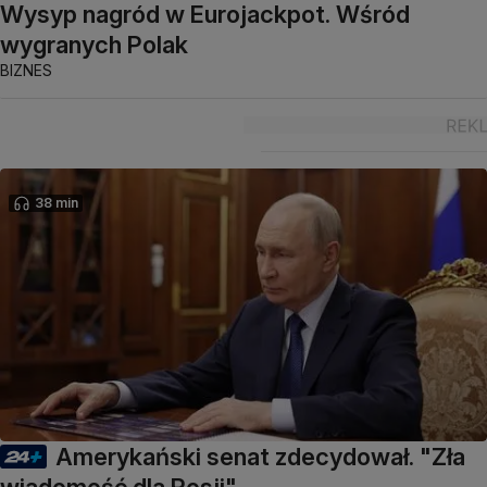
Wysyp nagród w Eurojackpot. Wśród
wygranych Polak
BIZNES
38 min
Amerykański senat zdecydował. "Zła
wiadomość dla Rosji"