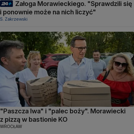
Załoga Morawieckiego. "Sprawdzili się
i ponownie może na nich liczyć"
S. Zakrzewski
"Paszcza lwa" i "palec boży". Morawiecki
z pizzą w bastionie KO
WROCŁAW