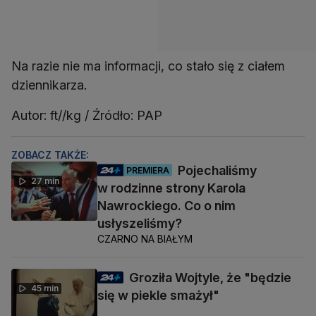
Na razie nie ma informacji, co stało się z ciałem
dziennikarza.
Autor: ft//kg / Źródło: PAP
ZOBACZ TAKŻE:
Pojechaliśmy
PREMIERA
27 min
w rodzinne strony Karola
Nawrockiego. Co o nim
usłyszeliśmy?
CZARNO NA BIAŁYM
Groziła Wojtyle, że "będzie
45 min
się w piekle smażył"