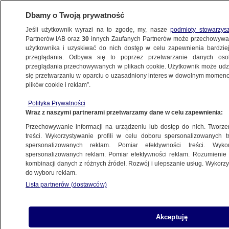
Dbamy o Twoją prywatność
Jeśli użytkownik wyrazi na to zgodę, my, nasze
podmioty stowarzys
Partnerów IAB oraz
30
innych Zaufanych Partnerów może przechowywa
użytkownika i uzyskiwać do nich dostęp w celu zapewnienia bardzi
przeglądania. Odbywa się to poprzez przetwarzanie danych os
przeglądania przechowywanych w plikach cookie. Użytkownik może udzie
ŚWIAT
się przetwarzaniu w oparciu o uzasadniony interes w dowolnym momencie
plików cookie i reklam”.
Świat reaguje na śmierć dziennikarza.
Polityka Prywatności
Unijni liderzy chcą międzynarodowego
Wraz z naszymi partnerami przetwarzamy dane w celu zapewnienia:
śledztwa
Przechowywanie informacji na urządzeniu lub dostęp do nich. Tworzeni
treści. Wykorzystywanie profili w celu doboru spersonalizowanych tr
20.10.2018, 18:56
spersonalizowanych reklam. Pomiar efektywności treści. Wyko
spersonalizowanych reklam. Pomiar efektywności reklam. Rozumienie o
kombinacji danych z różnych źródeł. Rozwój i ulepszanie usług. Wykor
Udostępnij
do wyboru reklam.
Lista partnerów (dostawców)
Akceptuję