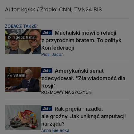
Autor: kg/kk / Źródło: CNN, TVN24 BIS
ZOBACZ TAKŻE:
Machulski mówi o relacji
1 godz 6 min
z przyrodnim bratem. To polityk
Konfederacji
Piotr Jacoń
Amerykański senat
38 min
zdecydował. "Zła wiadomość dla
Rosji"
ROZMOWY NA SZCZYCIE
Rak prącia - rzadki,
ale groźny. Jak uniknąć amputacji
narządu?
Anna Bielecka