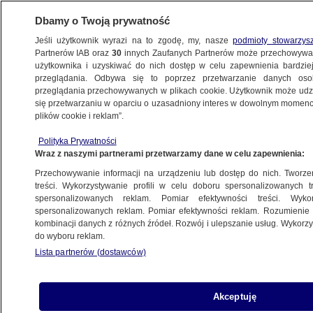
Dbamy o Twoją prywatność
Jeśli użytkownik wyrazi na to zgodę, my, nasze
podmioty stowarzys
Partnerów IAB oraz
30
innych Zaufanych Partnerów może przechowywa
użytkownika i uzyskiwać do nich dostęp w celu zapewnienia bardzi
przeglądania. Odbywa się to poprzez przetwarzanie danych os
przeglądania przechowywanych w plikach cookie. Użytkownik może udzie
ŚWIAT
się przetwarzaniu w oparciu o uzasadniony interes w dowolnym momencie
plików cookie i reklam”.
"Ciągle myślę o tym, co zrobiłem". W
Polityka Prywatności
więzieniu dla dżihadystów
Wraz z naszymi partnerami przetwarzamy dane w celu zapewnienia:
Przechowywanie informacji na urządzeniu lub dostęp do nich. Tworzeni
23.11.2016, 06:36
treści. Wykorzystywanie profili w celu doboru spersonalizowanych tr
spersonalizowanych reklam. Pomiar efektywności treści. Wyko
spersonalizowanych reklam. Pomiar efektywności reklam. Rozumienie o
Udostępnij
kombinacji danych z różnych źródeł. Rozwój i ulepszanie usług. Wykor
do wyboru reklam.
- Mam nadzieję, że któregoś dnia wciąż znajdzie
Lista partnerów (dostawców)
się dla mnie miejsce w społeczeństwie - mówi w
rozmowie z CNN 20-latek, który trafił do
irackiego więzienia za przynależność do tzw.
Akceptuję
Państwa Islamskiego. - Kiedy będę szedł ulicą,