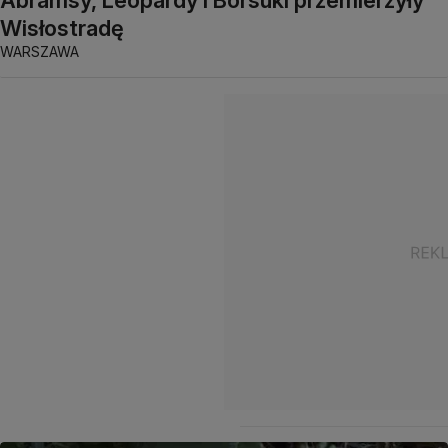
Abramsy, Leopardy i Borsuki przemierzyły
Wisłostradę
WARSZAWA