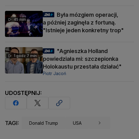
Była mózgiem operacji,
45 min
a później zaginęła z fortuną.
"Istnieje jeden konkretny trop"
"Agnieszka Holland
1 godz 7 min
powiedziała mi: szczepionka
Holokaustu przestała działać"
Piotr Jacoń
UDOSTĘPNIJ:
TAGI:
Donald Trump
USA