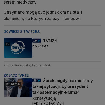
sprzęt medyczny.
Utrzymane mogą być jednak cła na stal i
aluminium, na których zależy Trumpowi.
DOWIEDZ SIĘ WIĘCEJ:
TVN24
NA ŻYWO
Źródło: PAP
Autorka/Autor: mjz/kab
ZOBACZ TAKŻE:
Żurek: nigdy nie mieliśmy
44 min
takiej sytuacji, by prezydent
tak ostentacyjnie łamał
konstytucję
FAKTY PO FAKTACH