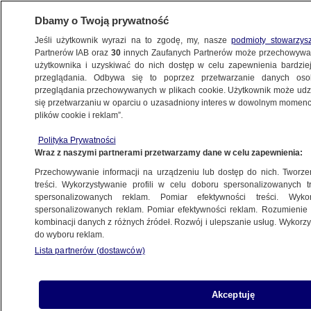
Dbamy o Twoją prywatność
Jeśli użytkownik wyrazi na to zgodę, my, nasze
podmioty stowarzys
Partnerów IAB oraz
30
innych Zaufanych Partnerów może przechowywa
użytkownika i uzyskiwać do nich dostęp w celu zapewnienia bardzi
przeglądania. Odbywa się to poprzez przetwarzanie danych os
przeglądania przechowywanych w plikach cookie. Użytkownik może udzie
ŚWIAT
się przetwarzaniu w oparciu o uzasadniony interes w dowolnym momencie
plików cookie i reklam”.
Trump zawrze umowę? Szanse "na około
Polityka Prywatności
50 procent"
Wraz z naszymi partnerami przetwarzamy dane w celu zapewnienia:
Przechowywanie informacji na urządzeniu lub dostęp do nich. Tworzeni
27.07.2025, 06:34
treści. Wykorzystywanie profili w celu doboru spersonalizowanych tr
spersonalizowanych reklam. Pomiar efektywności treści. Wyko
Posłuchaj artykułu
spersonalizowanych reklam. Pomiar efektywności reklam. Rozumienie o
Czyta lektor AI
kombinacji danych z różnych źródeł. Rozwój i ulepszanie usług. Wykor
do wyboru reklam.
Przedstawiciel USA do spraw handlu Jamieson
Lista partnerów (dostawców)
Greer i minister handlu Howard Lutnick polecą do
Szkocji na rozmowy z urzędnikami Unii
Akceptuję
Europejskiej - podał Reuters, powołując się na