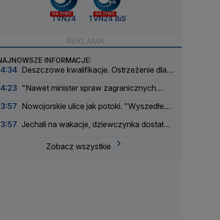
NA ŻYWO
NA ŻYWO
TVN24
TVN24 BiS
NAJNOWSZE INFORMACJE:
14:34
Deszczowe kwalifikacje. Ostrzeżenie dla
Zmarzlika
14:23
"Nawet minister spraw zagranicznych
korzysta"
13:57
Nowojorskie ulice jak potoki. "Wyszedłem
w zupełną ciemność, nagle zaczęło lać"
13:57
Jechali na wakacje, dziewczynka dostała
drgawek. Dramatyczna akcja
Zobacz wszystkie