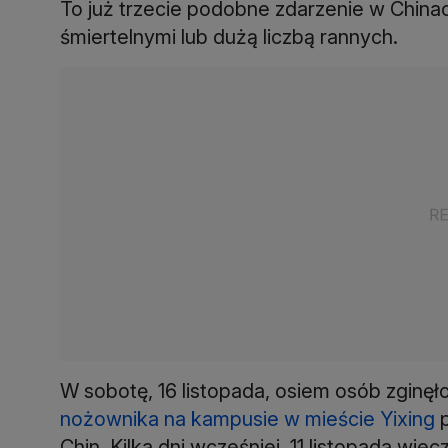
To już trzecie podobne zdarzenie w Chinach
śmiertelnymi lub dużą liczbą rannych.
W sobotę, 16 listopada, osiem osób zginęł
nożownika na kampusie w mieście Yixing
p
Chin. Kilka dni wcześniej, 11 listopada wi