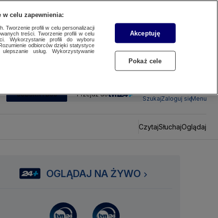
 w celu zapewnienia:
 Tworzenie profili w celu personalizacji
Akceptuję
wanych treści. Tworzenie profili w celu
ci. Wykorzystanie profili do wyboru
Rozumienie odbiorców dzięki statystyce
ulepszanie usług. Wykorzystywanie
Pokaż cele
SUBSKRYBUJ
Przejdź do
Szukaj
Zaloguj się
Menu
Czytaj
Słuchaj
Oglądaj
OGLĄDAJ NA ŻYWO