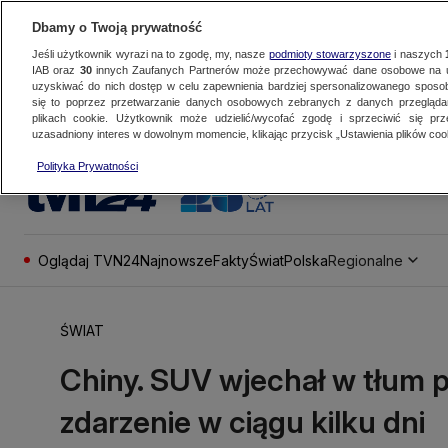
Dbamy o Twoją prywatność
Jeśli użytkownik wyrazi na to zgodę, my, nasze
podmioty stowarzyszone
i naszych
IAB oraz
30
innych Zaufanych Partnerów może przechowywać dane osobowe na ur
uzyskiwać do nich dostęp w celu zapewnienia bardziej spersonalizowanego sposo
się to poprzez przetwarzanie danych osobowych zebranych z danych przegląd
plikach cookie. Użytkownik może udzielić/wycofać zgodę i sprzeciwić się pr
uzasadniony interes w dowolnym momencie, klikając przycisk „Ustawienia plików cook
Polityka Prywatności
Oglądaj TVN24
Najnowsze
Fakty
Świat
Polska
Regionalne
ŚWIAT
Chiny. SUV wjechał w tłum pr
zdarzenie w ciągu kilku dni