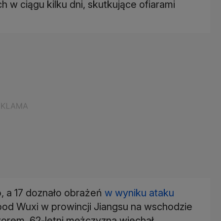
 w ciągu kilku dni, skutkujące ofiarami
o, a 17 doznało obrażeń
w wyniku ataku
od Wuxi w prowincji Jiangsu na wschodzie
eczorem, 62-letni mężczyzna wjechał