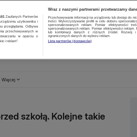
Wraz z naszymi partnerami przetwarzamy dane
161
Zaufanych Partnerów
Przechowywanie informacji na urządzeniu lub dostęp do nich.
treści. Wykorzystywanie profili w celu doboru spersonalizo
ządzeniu użytkownika i
spersonalizowanych reklam. Pomiar efektywności treś
bu przeglądania. Odbywa
spersonalizowanych reklam. Pomiar efektywności reklam. 
ania przechowywanych w
lub kombinacji danych z różnych źródeł. Rozwój i 
ograniczonych danych do wyboru reklam.
zetwarzaniu w oparciu o
ie i reklam”.
Lista partnerów (dostawców)
Więcej
zed szkołą. Kolejne takie