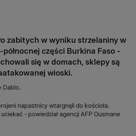
ło zabitych w wyniku strzelaniny w
-północnej części Burkina Faso -
ochowali się w domach, sklepy są
zaatakowanej wioski.
e Dablo.
ojeni napastnicy wtargnęli do kościoła.
ął uciekać - powiedział agencji AFP Ousmane