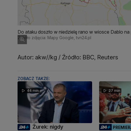
Do ataku doszło w niedzielę rano w wiosce Dablo na
Źródło zdjęcia: Mapy Google, tvn24.pl
Autor: akw//kg / Źródło: BBC, Reuters
ZOBACZ TAKŻE:
44 min
27 min
Żurek: nigdy
PREMIER