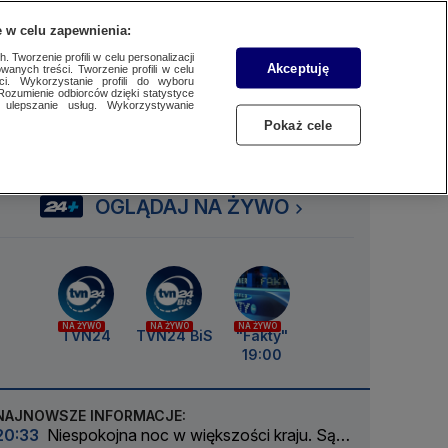
 w celu zapewnienia:
SUBSKRYBUJ
Przejdź do
Szukaj
Zaloguj się
Menu
 Tworzenie profili w celu personalizacji
Akceptuję
wanych treści. Tworzenie profili w celu
ci. Wykorzystanie profili do wyboru
Rozumienie odbiorców dzięki statystyce
ulepszanie usług. Wykorzystywanie
Czytaj
Słuchaj
Oglądaj
Pokaż cele
OGLĄDAJ NA ŻYWO
NA ŻYWO
NA ŻYWO
NA ŻYWO
TVN24
TVN24 BiS
"Fakty"
19:00
NAJNOWSZE INFORMACJE:
20:33
Niespokojna noc w większości kraju. Są