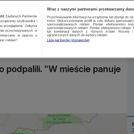
Wraz z naszymi partnerami przetwarzamy dane
161
Zaufanych Partnerów
Przechowywanie informacji na urządzeniu lub dostęp do nich.
treści. Wykorzystywanie profili w celu doboru spersonalizo
ządzeniu użytkownika i
spersonalizowanych reklam. Pomiar efektywności treś
bu przeglądania. Odbywa
spersonalizowanych reklam. Pomiar efektywności reklam. 
ania przechowywanych w
lub kombinacji danych z różnych źródeł. Rozwój i 
Więcej
ograniczonych danych do wyboru reklam.
zetwarzaniu w oparciu o
ie i reklam”.
Lista partnerów (dostawców)
go podpalili. "W mieście panuje