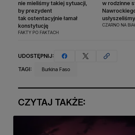
nie mieliśmy takiej sytuacji,
w rodzinne s
by prezydent
Nawrockiego
tak ostentacyjnie łamał
usłyszeliśm
CZARNO NA BI
konstytucję
FAKTY PO FAKTACH
UDOSTĘPNIJ:
TAGI:
Burkina Faso
CZYTAJ TAKŻE: