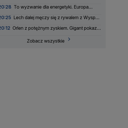
alarmy drugiego stopnia
20:28
To wyzwanie dla energetyki. Europa
szykuje się na zaćmienie Słońca
20:25
Lech dalej męczy się z rywalem z Wysp
Owczych
20:12
Orlen z potężnym zyskiem. Gigant pokazał
wyniki
Zobacz wszystkie