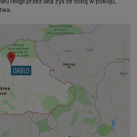
 religii przez lata żyli ze sobą w pokoju,
twa.