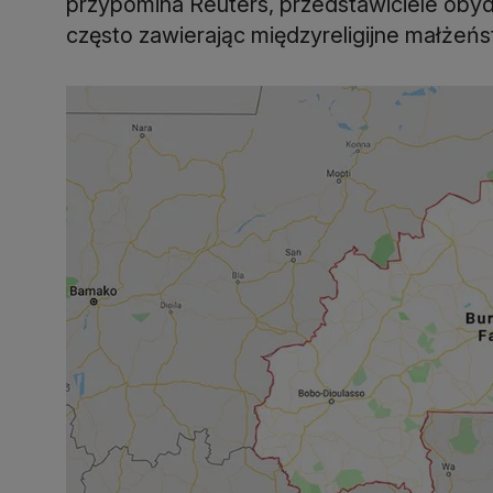
przypomina Reuters, przedstawiciele obydwu
często zawierając międzyreligijne małżeńs