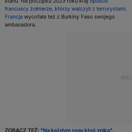
stanu. Na początku 2023 roku kraj
opuścili
francuscy żołnierze, którzy walczyli z terrorystami
.
Francja
wycofała też z Burkiny Faso swojego
ambasadora.
ZOBACZ TEŻ:
"Na każdym rogu ktoś znika".