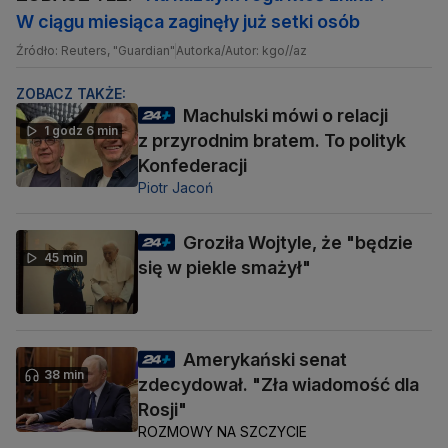
W ciągu miesiąca zaginęły już setki osób
Źródło: Reuters, "Guardian"
Autorka/Autor: kgo//az
ZOBACZ TAKŻE:
Machulski mówi o relacji
1 godz 6 min
z przyrodnim bratem. To polityk
Konfederacji
Piotr Jacoń
Groziła Wojtyle, że "będzie
45 min
się w piekle smażył"
Amerykański senat
38 min
zdecydował. "Zła wiadomość dla
Rosji"
ROZMOWY NA SZCZYCIE