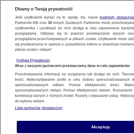
Dbamy o Twoją prywatność
Jeśli użytkownik wyrazi na to zgodę, my, nasze
podmioty stowarzys
Partnerów IAB oraz
30
innych Zaufanych Partnerów może przechowywa
użytkownika i uzyskiwać do nich dostęp w celu zapewnienia bardzi
przeglądania. Odbywa się to poprzez przetwarzanie danych os
przeglądania przechowywanych w plikach cookie. Użytkownik może udzie
PILNE
Ukraina wydała zgodę na kolejne ekshumacje
się przetwarzaniu w oparciu o uzasadniony interes w dowolnym momencie
plików cookie i reklam”.
ŚWIAT
Polityka Prywatności
Wraz z naszymi partnerami przetwarzamy dane w celu zapewnienia:
Lekarz porwany w 2016 roku odzyskał
Przechowywanie informacji na urządzeniu lub dostęp do nich. Tworzeni
wolność
treści. Wykorzystywanie profili w celu doboru spersonalizowanych tr
spersonalizowanych reklam. Pomiar efektywności treści. Wyko
spersonalizowanych reklam. Pomiar efektywności reklam. Rozumienie o
19.05.2023, 12:58
kombinacji danych z różnych źródeł. Rozwój i ulepszanie usług. Wykor
do wyboru reklam.
Udostępnij
Lista partnerów (dostawców)
Akceptuję