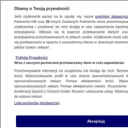
Dbamy o Twoją prywatność
Jeśli użytkownik wyrazi na to zgodę, my, nasze
podmioty stowarzys
Partnerów IAB oraz
30
innych Zaufanych Partnerów może przechowywa
użytkownika i uzyskiwać do nich dostęp w celu zapewnienia bardzi
przeglądania. Odbywa się to poprzez przetwarzanie danych os
przeglądania przechowywanych w plikach cookie. Użytkownik może udzie
ŚWIAT
się przetwarzaniu w oparciu o uzasadniony interes w dowolnym momencie
plików cookie i reklam”.
Rosjanie zabili mieszkańca Buczy, nazywał
Polityka Prywatności
się Ilja Nawalny. "Obok niego leżał jego
Wraz z naszymi partnerami przetwarzamy dane w celu zapewnienia:
paszport"
Przechowywanie informacji na urządzeniu lub dostęp do nich. Tworzeni
treści. Wykorzystywanie profili w celu doboru spersonalizowanych tr
18.04.2022, 12:49
spersonalizowanych reklam. Pomiar efektywności treści. Wyko
spersonalizowanych reklam. Pomiar efektywności reklam. Rozumienie o
kombinacji danych z różnych źródeł. Rozwój i ulepszanie usług. Wykor
Udostępnij
do wyboru reklam.
Lista partnerów (dostawców)
Podczas okupacji podkijowskiej Buczy rosyjscy
żołnierze zabili tam mężczyznę, który nazywał
się Ilja Nawalny. Zdaniem świadków egzekucji
Akceptuję