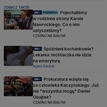
ZOBACZ TAKŻE:
Pojechaliśmy
PREMIERA
27 min
w rodzinne strony Karola
Nawrockiego. Co o nim
usłyszeliśmy?
CZARNO NA BIAŁYM
Spóźnieni kochankowie?
Lekarka: łechtaczka nie idzie
na emeryturę
Agata Daniluk
Prokuratura wzięła się
28 min
za człowieka Kaczyńskiego. Już
nie "wszystko mogę" Daniel
Obajtek?
CZARNO NA BIAŁYM