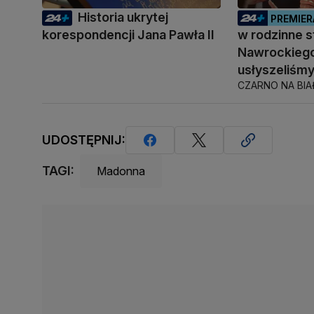
Historia ukrytej
PREMIER
korespondencji Jana Pawła II
w rodzinne s
Nawrockiego
usłyszeliśm
CZARNO NA BI
UDOSTĘPNIJ:
TAGI:
Madonna