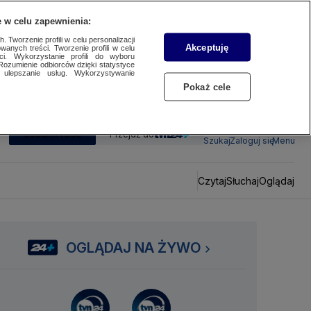
 w celu zapewnienia:
 Tworzenie profili w celu personalizacji
Akceptuję
wanych treści. Tworzenie profili w celu
ci. Wykorzystanie profili do wyboru
Rozumienie odbiorców dzięki statystyce
ulepszanie usług. Wykorzystywanie
Pokaż cele
SUBSKRYBUJ
Przejdź do
Szukaj
Zaloguj się
Menu
Czytaj
Słuchaj
Oglądaj
OGLĄDAJ NA ŻYWO