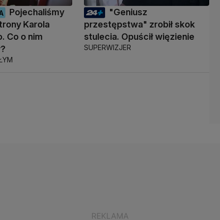
Pojechaliśmy
"Geniusz
A
trony Karola
przestępstwa" zrobił skok
. Co o nim
stulecia. Opuścił więzienie
SUPERWIZJER
y?
AŁYM