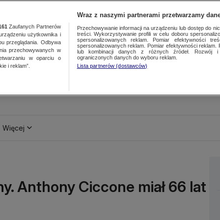
Wraz z naszymi partnerami przetwarzamy dane
161
Zaufanych Partnerów
Przechowywanie informacji na urządzeniu lub dostęp do nich.
treści. Wykorzystywanie profili w celu doboru spersonalizo
ządzeniu użytkownika i
spersonalizowanych reklam. Pomiar efektywności treś
bu przeglądania. Odbywa
spersonalizowanych reklam. Pomiar efektywności reklam. 
ania przechowywanych w
lub kombinacji danych z różnych źródeł. Rozwój i 
ograniczonych danych do wyboru reklam.
zetwarzaniu w oparciu o
ie i reklam”.
Lista partnerów (dostawców)
Więcej
ny. Anthony Ciccone miał 66 lat