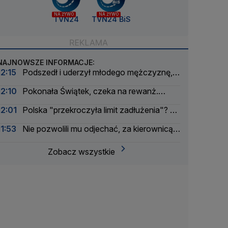
NA ŻYWO
NA ŻYWO
TVN24
TVN24 BiS
NAJNOWSZE INFORMACJE:
12:15
Podszedł i uderzył młodego mężczyznę,
ten upadł na schody
12:10
Pokonała Świątek, czeka na rewanż.
"Jestem ciekawa, co zmieni"
12:01
Polska "przekroczyła limit zadłużenia"? To
zależy
11:53
Nie pozwolili mu odjechać, za kierownicą
siedział sekretarz powiatu. Był pijany
Zobacz wszystkie