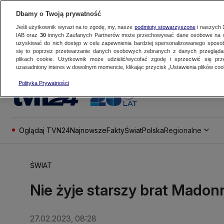
Dbamy o Twoją prywatność
Jeśli użytkownik wyrazi na to zgodę, my, nasze
podmioty stowarzyszone
i naszych
IAB oraz
30
innych Zaufanych Partnerów może przechowywać dane osobowe na ur
uzyskiwać do nich dostęp w celu zapewnienia bardziej spersonalizowanego sposo
się to poprzez przetwarzanie danych osobowych zebranych z danych przegląd
plikach cookie. Użytkownik może udzielić/wycofać zgodę i sprzeciwić się pr
uzasadniony interes w dowolnym momencie, klikając przycisk „Ustawienia plików cook
Polityka Prywatności
Oglądaj TVN24
Najnowsze
Fakty
Świat
Polska
Regionalne
ŚWIAT
Nie żyje starszy brat Madon
27.02.2023, 08:28