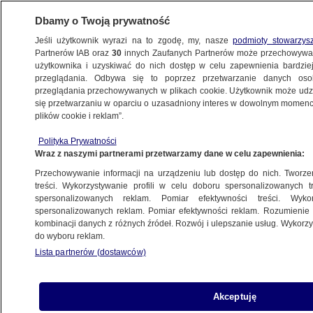
Dbamy o Twoją prywatność
Jeśli użytkownik wyrazi na to zgodę, my, nasze
podmioty stowarzys
Partnerów IAB oraz
30
innych Zaufanych Partnerów może przechowywa
użytkownika i uzyskiwać do nich dostęp w celu zapewnienia bardzi
przeglądania. Odbywa się to poprzez przetwarzanie danych os
przeglądania przechowywanych w plikach cookie. Użytkownik może udzie
ŚWIAT
się przetwarzaniu w oparciu o uzasadniony interes w dowolnym momencie
plików cookie i reklam”.
"To nie był zwykły przelot". Drony znów
Polityka Prywatności
nad bazą wojskową
Wraz z naszymi partnerami przetwarzamy dane w celu zapewnienia:
Przechowywanie informacji na urządzeniu lub dostęp do nich. Tworzeni
2.11.2025, 14:25
treści. Wykorzystywanie profili w celu doboru spersonalizowanych tr
spersonalizowanych reklam. Pomiar efektywności treści. Wyko
Posłuchaj artykułu
spersonalizowanych reklam. Pomiar efektywności reklam. Rozumienie o
Czyta lektor AI
kombinacji danych z różnych źródeł. Rozwój i ulepszanie usług. Wykor
do wyboru reklam.
Lista partnerów (dostawców)
Akceptuję