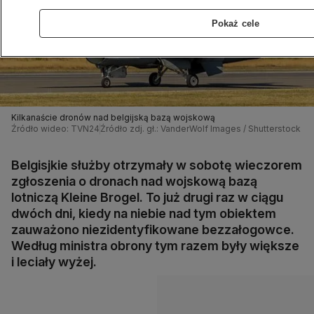
Pokaż cele
Kilkanaście dronów nad belgijską bazą wojskową
Źródło wideo: TVN24
Źródło zdj. gł.: VanderWolf Images / Shutterstock
Belgisjkie służby otrzymały w sobotę wieczorem
zgłoszenia o dronach nad wojskową bazą
lotniczą Kleine Brogel. To już drugi raz w ciągu
dwóch dni, kiedy na niebie nad tym obiektem
zauważono niezidentyfikowane bezzałogowce.
Według ministra obrony tym razem były większe
i leciały wyżej.