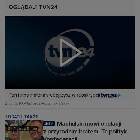
OGLĄDAJ: TVN24
Ten i inne materiały obejrzysz w subskrypcji
Źródło: PAP
Autorka/Autor: akr//akw
ZOBACZ TAKŻE:
Machulski mówi o relacji
1 godz 6 min
z przyrodnim bratem. To polityk
Konfederacji