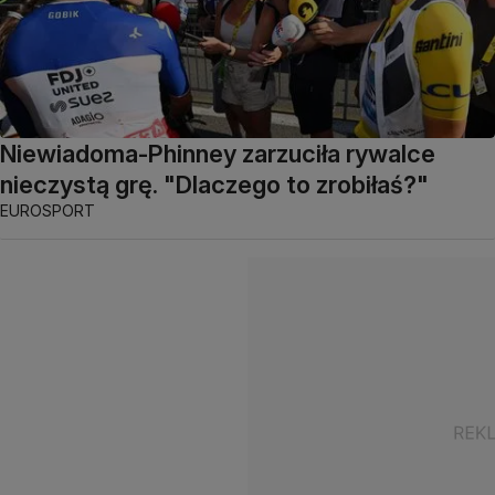
Niewiadoma-Phinney zarzuciła rywalce
nieczystą grę. "Dlaczego to zrobiłaś?"
EUROSPORT