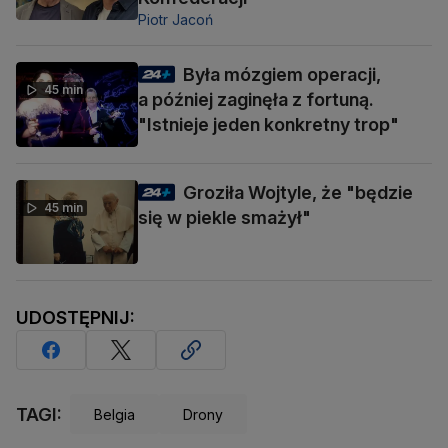
Piotr Jacoń
Była mózgiem operacji,
45 min
a później zaginęła z fortuną.
"Istnieje jeden konkretny trop"
Groziła Wojtyle, że "będzie
45 min
się w piekle smażył"
UDOSTĘPNIJ:
TAGI:
Belgia
Drony