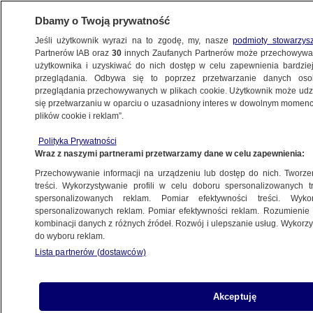
Dbamy o Twoją prywatność
Jeśli użytkownik wyrazi na to zgodę, my, nasze
podmioty stowarzys
Partnerów IAB oraz
30
innych Zaufanych Partnerów może przechowywa
użytkownika i uzyskiwać do nich dostęp w celu zapewnienia bardzi
przeglądania. Odbywa się to poprzez przetwarzanie danych os
przeglądania przechowywanych w plikach cookie. Użytkownik może udzie
ŚWIAT
się przetwarzaniu w oparciu o uzasadniony interes w dowolnym momencie
plików cookie i reklam”.
Amerykańska ambasada przypomina
Polityka Prywatności
zeszłoroczne życzenia Władimira Putina
Wraz z naszymi partnerami przetwarzamy dane w celu zapewnienia:
Przechowywanie informacji na urządzeniu lub dostęp do nich. Tworzeni
31.12.2022, 08:14
treści. Wykorzystywanie profili w celu doboru spersonalizowanych tr
spersonalizowanych reklam. Pomiar efektywności treści. Wyko
spersonalizowanych reklam. Pomiar efektywności reklam. Rozumienie o
Udostępnij
kombinacji danych z różnych źródeł. Rozwój i ulepszanie usług. Wykor
do wyboru reklam.
Lista partnerów (dostawców)
Akceptuję