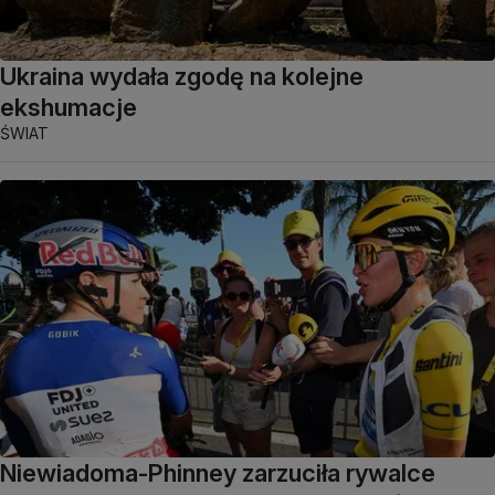
Ukraina wydała zgodę na kolejne
ekshumacje
ŚWIAT
Niewiadoma-Phinney zarzuciła rywalce