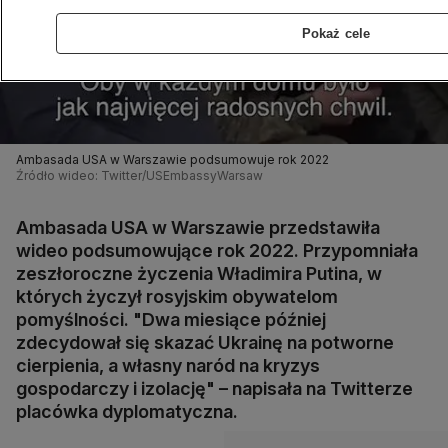
Pokaż cele
Ambasada USA w Warszawie podsumowuje rok 2022
Źródło wideo: Twitter/USEmbassyWarsaw
Ambasada USA w Warszawie przedstawiła
wideo podsumowujące rok 2022. Przypomniała
zeszłoroczne życzenia Władimira Putina, w
których życzył rosyjskim obywatelom
pomyślności. "Dwa miesiące później
zdecydował się skazać Ukrainę na potworne
cierpienia, a własny naród na kryzys
gospodarczy i izolację" – napisała na Twitterze
placówka dyplomatyczna.