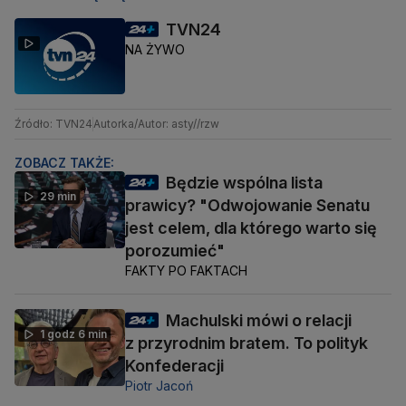
TVN24
NA ŻYWO
Źródło: TVN24
Autorka/Autor: asty//rzw
ZOBACZ TAKŻE:
Będzie wspólna lista
29 min
prawicy? "Odwojowanie Senatu
jest celem, dla którego warto się
porozumieć"
FAKTY PO FAKTACH
Machulski mówi o relacji
1 godz 6 min
z przyrodnim bratem. To polityk
Konfederacji
Piotr Jacoń