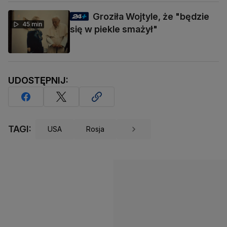
Groziła Wojtyle, że "będzie
45 min
się w piekle smażył"
UDOSTĘPNIJ:
TAGI:
USA
Rosja