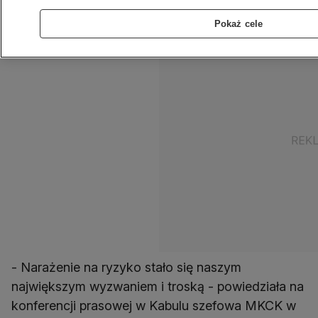
pomocowej.
Pokaż cele
- Narażenie na ryzyko stało się naszym
największym wyzwaniem i troską - powiedziała na
konferencji prasowej w Kabulu szefowa MKCK w