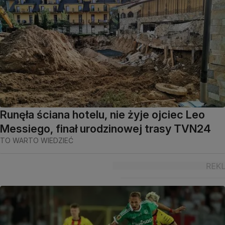
Runęła ściana hotelu, nie żyje ojciec Leo
Messiego, finał urodzinowej trasy TVN24
TO WARTO WIEDZIEĆ