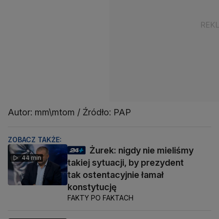
Autor: mm\mtom / Źródło: PAP
ZOBACZ TAKŻE:
Żurek: nigdy nie mieliśmy
44 min
takiej sytuacji, by prezydent
tak ostentacyjnie łamał
konstytucję
FAKTY PO FAKTACH