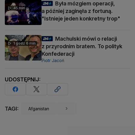
Była mózgiem operacji,
45 min
a później zaginęła z fortuną.
"Istnieje jeden konkretny trop"
Machulski mówi o relacji
1 godz 6 min
z przyrodnim bratem. To polityk
Konfederacji
Piotr Jacoń
UDOSTĘPNIJ:
TAGI:
Afganistan