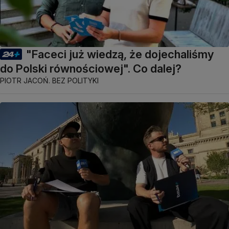
"Faceci już wiedzą, że dojechaliśmy
do Polski równościowej". Co dalej?
PIOTR JACOŃ. BEZ POLITYKI