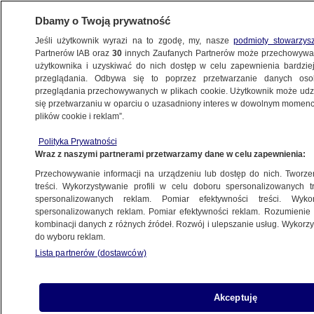
Dbamy o Twoją prywatność
Jeśli użytkownik wyrazi na to zgodę, my, nasze
podmioty stowarzys
Partnerów IAB oraz
30
innych Zaufanych Partnerów może przechowywa
użytkownika i uzyskiwać do nich dostęp w celu zapewnienia bardzi
przeglądania. Odbywa się to poprzez przetwarzanie danych os
przeglądania przechowywanych w plikach cookie. Użytkownik może udzie
ŚWIAT
się przetwarzaniu w oparciu o uzasadniony interes w dowolnym momencie
plików cookie i reklam”.
"Nie mamy wyjścia". Czerwony Krzyż
Polityka Prywatności
ograniczy działalność w Afganistanie
Wraz z naszymi partnerami przetwarzamy dane w celu zapewnienia:
Przechowywanie informacji na urządzeniu lub dostęp do nich. Tworzeni
9.10.2017, 10:59
Aktualizacja:
9.10.2017, 11:01
treści. Wykorzystywanie profili w celu doboru spersonalizowanych tr
spersonalizowanych reklam. Pomiar efektywności treści. Wyko
spersonalizowanych reklam. Pomiar efektywności reklam. Rozumienie o
Udostępnij
kombinacji danych z różnych źródeł. Rozwój i ulepszanie usług. Wykor
do wyboru reklam.
Międzynarodowy Komitet Czerwonego Krzyża
Lista partnerów (dostawców)
(MKCK) radykalnie ograniczy swą działalność w
Afganistanie w związku z tegorocznymi atakami
- poinformowano w poniedziałek. Zginęło w nich
Akceptuję
siedmiu pracowników tej organizacji