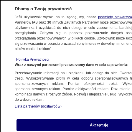
Dbamy o Twoją prywatność
Jeśli użytkownik wyrazi na to zgodę, my, nasze
podmioty stowarzys
Partnerów IAB oraz
30
innych Zaufanych Partnerów może przechowywa
użytkownika i uzyskiwać do nich dostęp w celu zapewnienia bardzi
przeglądania. Odbywa się to poprzez przetwarzanie danych os
przeglądania przechowywanych w plikach cookie. Użytkownik może udzie
POZNAŃ
się przetwarzaniu w oparciu o uzasadniony interes w dowolnym momencie
plików cookie i reklam”.
Rozpędzone auto wjechało w radiowóz,
Polityka Prywatności
policjanci w szpitalu. Nagranie
Wraz z naszymi partnerami przetwarzamy dane w celu zapewnienia:
Przechowywanie informacji na urządzeniu lub dostęp do nich. Tworzeni
31.03.2024, 12:36
Aktualizacja:
31.03.2024, 15:06
treści. Wykorzystywanie profili w celu doboru spersonalizowanych tr
spersonalizowanych reklam. Pomiar efektywności treści. Wyko
spersonalizowanych reklam. Pomiar efektywności reklam. Rozumienie o
Udostępnij
kombinacji danych z różnych źródeł. Rozwój i ulepszanie usług. Wykor
do wyboru reklam.
Lista partnerów (dostawców)
Akceptuję