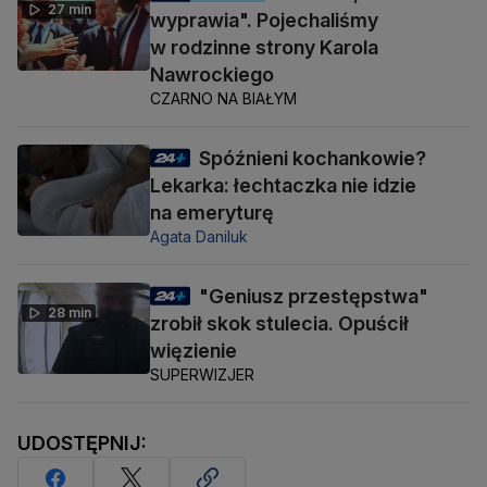
27 min
wyprawia". Pojechaliśmy
w rodzinne strony Karola
Nawrockiego
CZARNO NA BIAŁYM
Spóźnieni kochankowie?
Lekarka: łechtaczka nie idzie
na emeryturę
Agata Daniluk
"Geniusz przestępstwa"
28 min
zrobił skok stulecia. Opuścił
więzienie
SUPERWIZJER
UDOSTĘPNIJ: