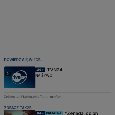
DOWIEDZ SIĘ WIĘCEJ:
TVN24
NA ŻYWO
Źródło: tvn24.pl
Autorka/Autor: mm/tok
ZOBACZ TAKŻE:
"Żenada, co on
PREMIERA