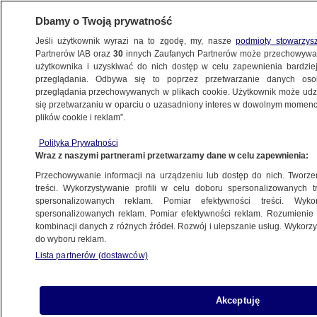
Dbamy o Twoją prywatność
Jeśli użytkownik wyrazi na to zgodę, my, nasze
podmioty stowarzys
Partnerów IAB oraz
30
innych Zaufanych Partnerów może przechowywa
użytkownika i uzyskiwać do nich dostęp w celu zapewnienia bardzi
przeglądania. Odbywa się to poprzez przetwarzanie danych os
przeglądania przechowywanych w plikach cookie. Użytkownik może udzie
POZNAŃ
się przetwarzaniu w oparciu o uzasadniony interes w dowolnym momencie
plików cookie i reklam”.
Gilotynował na targu żywe karpie. Miał iść
Polityka Prywatności
do więzienia, ale sąd zmienił wyrok
Wraz z naszymi partnerami przetwarzamy dane w celu zapewnienia:
Przechowywanie informacji na urządzeniu lub dostęp do nich. Tworzeni
4.08.2020, 14:40
treści. Wykorzystywanie profili w celu doboru spersonalizowanych tr
spersonalizowanych reklam. Pomiar efektywności treści. Wyko
spersonalizowanych reklam. Pomiar efektywności reklam. Rozumienie o
Udostępnij
kombinacji danych z różnych źródeł. Rozwój i ulepszanie usług. Wykor
do wyboru reklam.
Lista partnerów (dostawców)
Akceptuję