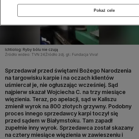
Pokaż cele
Ichtiolog: Ryby bólu nie czują
Źródło wideo: TVN 24
Źródło zdj. gł.: Fundacja Viva!
Sprzedawał przed świętami Bożego Narodzenia
na targowisku karpie i na oczach klientów
uśmiercał je, nie ogłuszając wcześniej. Sąd
najpierw skazał Wojciecha C. na trzy miesiące
więzienia. Teraz, po apelacji, sąd w Kaliszu
zmienił wyrok na 800 złotych grzywny. Podobny
proces innego sprzedawcy karpi toczył się
przed sądem w Białymstoku. Tam zapadł
zupełnie inny wyrok. Sprzedawca został skazany
na cztery miesiące więzienia w zawieszeniu i