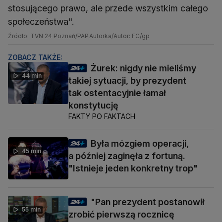
stosującego prawo, ale przede wszystkim całego
społeczeństwa".
Źródło: TVN 24 Poznań/PAP
Autorka/Autor: FC/gp
ZOBACZ TAKŻE:
Żurek: nigdy nie mieliśmy
44 min
takiej sytuacji, by prezydent
tak ostentacyjnie łamał
konstytucję
FAKTY PO FAKTACH
Była mózgiem operacji,
45 min
a później zaginęła z fortuną.
"Istnieje jeden konkretny trop"
"Pan prezydent postanowił
55 min
zrobić pierwszą rocznicę