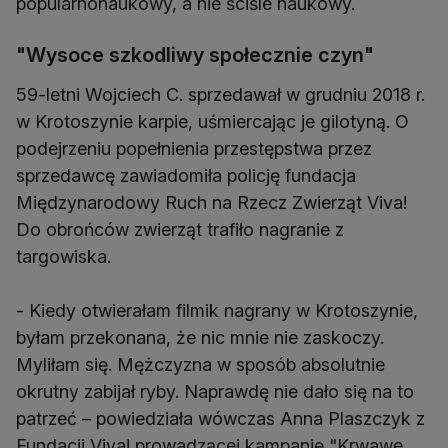
popularnonaukowy, a nie ściśle naukowy.
"Wysoce szkodliwy społecznie czyn"
59-letni Wojciech C. sprzedawał w grudniu 2018 r.
w Krotoszynie karpie, uśmiercając je gilotyną. O
podejrzeniu popełnienia przestępstwa przez
sprzedawcę zawiadomiła policję fundacja
Międzynarodowy Ruch na Rzecz Zwierząt Viva!
Do obrońców zwierząt trafiło nagranie z
targowiska.
- Kiedy otwierałam filmik nagrany w Krotoszynie,
byłam przekonana, że nic mnie nie zaskoczy.
Myliłam się. Mężczyzna w sposób absolutnie
okrutny zabijał ryby. Naprawdę nie dało się na to
patrzeć – powiedziała wówczas Anna Plaszczyk z
Fundacji Viva! prowadzącej kampanię "Krwawe