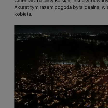
Cmentarz na ulicy Kolskiej jest usytuowan
Akurat tym razem pogoda była idealna, wię
kobieta.