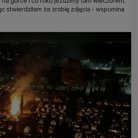
y na górce i co roku jeździmy tam wieczorem.
c stwierdziłam że zrobię zdjęcia - wspomina