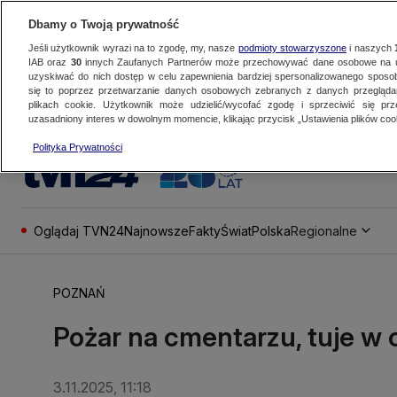
Dbamy o Twoją prywatność
Jeśli użytkownik wyrazi na to zgodę, my, nasze
podmioty stowarzyszone
i naszych
IAB oraz
30
innych Zaufanych Partnerów może przechowywać dane osobowe na ur
uzyskiwać do nich dostęp w celu zapewnienia bardziej spersonalizowanego sposo
się to poprzez przetwarzanie danych osobowych zebranych z danych przegląd
plikach cookie. Użytkownik może udzielić/wycofać zgodę i sprzeciwić się pr
uzasadniony interes w dowolnym momencie, klikając przycisk „Ustawienia plików cook
Polityka Prywatności
Oglądaj TVN24
Najnowsze
Fakty
Świat
Polska
Regionalne
POZNAŃ
Pożar na cmentarzu, tuje w o
3.11.2025, 11:18