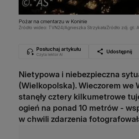
Pożar na cmentarzu w Koninie
Źródło wideo: TVN24/Agnieszka Strzykała
Źródło zdj. gł.:
Posłuchaj artykułu
Udostępnij
Czyta lektor AI
Nietypowa i niebezpieczna sytu
(Wielkopolska). Wieczorem we 
stanęły cztery kilkumetrowe tuj
ogień na ponad 10 metrów - wsp
w chwili zdarzenia fotografowa