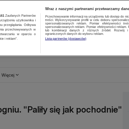
Wraz z naszymi partnerami przetwarzamy dane
161
Zaufanych Partnerów
Przechowywanie informacji na urządzeniu lub dostęp do nich.
treści. Wykorzystywanie profili w celu doboru spersonalizo
ządzeniu użytkownika i
spersonalizowanych reklam. Pomiar efektywności treś
bu przeglądania. Odbywa
spersonalizowanych reklam. Pomiar efektywności reklam. 
ania przechowywanych w
lub kombinacji danych z różnych źródeł. Rozwój i 
ograniczonych danych do wyboru reklam.
zetwarzaniu w oparciu o
ie i reklam”.
Lista partnerów (dostawców)
Więcej
gniu. "Paliły się jak pochodnie"