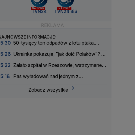
NA ŻYWO
NA ŻYWO
TVN24
TVN24 BiS
NAJNOWSZE INFORMACJE:
15:30
50-tysięcy ton odpadów z lotu ptaka.
Ponownie zbadali składowisko
15:26
Ukrainka pokazuje, "jak doić Polaków"? O
czym jest ten film
15:22
Zalało szpital w Rzeszowie, wstrzymane
przyjęcia
15:18
Pas wyładowań nad jednym z
województw
Zobacz wszystkie