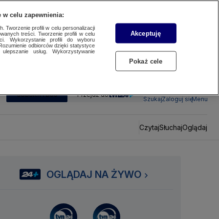
 w celu zapewnienia:
 Tworzenie profili w celu personalizacji
Akceptuję
wanych treści. Tworzenie profili w celu
ci. Wykorzystanie profili do wyboru
Rozumienie odbiorców dzięki statystyce
ulepszanie usług. Wykorzystywanie
Pokaż cele
SUBSKRYBUJ
Przejdź do
Szukaj
Zaloguj się
Menu
Czytaj
Słuchaj
Oglądaj
OGLĄDAJ NA ŻYWO