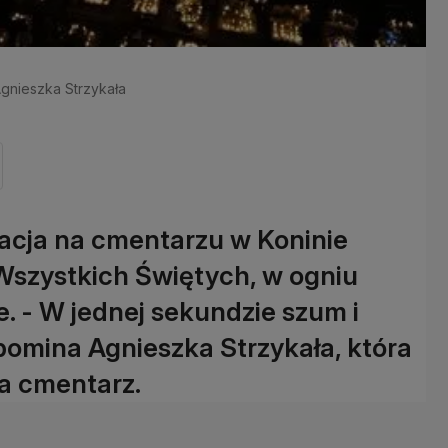
 Agnieszka Strzykała
acja na cmentarzu w Koninie
Wszystkich Świętych, w ogniu
e. - W jednej sekundzie szum i
omina Agnieszka Strzykała, która
ła cmentarz.