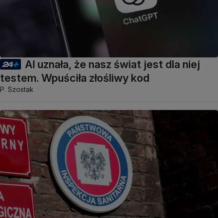
AI uznała, że nasz świat jest dla niej
testem. Wpuściła złośliwy kod
P. Szostak