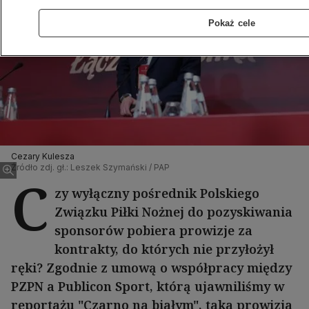
Pokaż cele
Cezary Kulesza
Źródło zdj. gł.: Leszek Szymański / PAP
C
zy wyłączny pośrednik Polskiego
Związku Piłki Nożnej do pozyskiwania
sponsorów pobiera prowizje za
kontrakty, do których nie przyłożył
ręki? Zgodnie z umową o współpracy między
PZPN a Publicon Sport, którą ujawniliśmy w
reportażu "Czarno na białym", taka prowizja