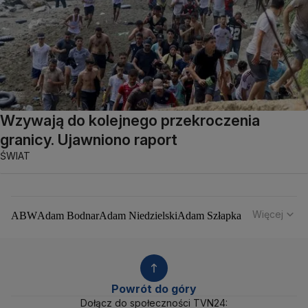
Wzywają do kolejnego przekroczenia
granicy. Ujawniono raport
ŚWIAT
Więcej
ABW
Adam Bodnar
Adam Niedzielski
Adam Szłapka
Administracja Donalda Trumpa
Agencja Bezpieczeństwa Wewnętrznego
Agrounia
Alaksandr Łukaszenka
Aleksander Kwaśniewski
Aleksandra Dulkiewicz
Alert RCB
Powrót do góry
Ambasada USA w Polsce
Andrzej Duda
Białoruś
Dołącz do społeczności TVN24: