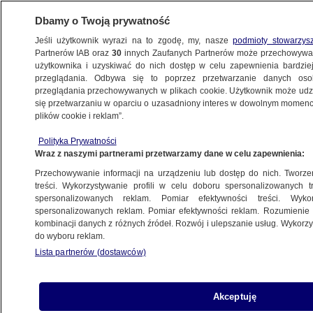
Dbamy o Twoją prywatność
Jeśli użytkownik wyrazi na to zgodę, my, nasze
podmioty stowarzys
Partnerów IAB oraz
30
innych Zaufanych Partnerów może przechowywa
użytkownika i uzyskiwać do nich dostęp w celu zapewnienia bardzi
przeglądania. Odbywa się to poprzez przetwarzanie danych os
przeglądania przechowywanych w plikach cookie. Użytkownik może udzie
się przetwarzaniu w oparciu o uzasadniony interes w dowolnym momencie
POLSKA
plików cookie i reklam”.
Sponsorzy odcinają się
od pośrednika PZPN. "Ta firma
Polityka Prywatności
Wraz z naszymi partnerami przetwarzamy dane w celu zapewnienia:
nie jest nam znana"
Przechowywanie informacji na urządzeniu lub dostęp do nich. Tworzeni
treści. Wykorzystywanie profili w celu doboru spersonalizowanych tr
spersonalizowanych reklam. Pomiar efektywności treści. Wyko
Artur Warcholiński
spersonalizowanych reklam. Pomiar efektywności reklam. Rozumienie o
20.11.2025, 13:11
kombinacji danych z różnych źródeł. Rozwój i ulepszanie usług. Wykor
do wyboru reklam.
Posłuchaj artykułu
Lista partnerów (dostawców)
Czyta lektor AI
Akceptuję