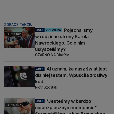
ZOBACZ TAKŻE:
Pojechaliśmy
PREMIERA
27 min
w rodzinne strony Karola
Nawrockiego. Co o nim
usłyszeliśmy?
CZARNO NA BIAŁYM
AI uznała, że nasz świat jest
dla niej testem. Wpuściła złośliwy
kod
Piotr Szostak
"Jesteśmy w bardzo
25 min
niebezpiecznym momencie".
Sprawdziliśmy, z kim Braun chce