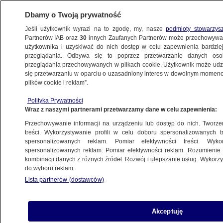
Dbamy o Twoją prywatność
Jeśli użytkownik wyrazi na to zgodę, my, nasze
podmioty stowarzys
Partnerów IAB oraz
30
innych Zaufanych Partnerów może przechowywa
użytkownika i uzyskiwać do nich dostęp w celu zapewnienia bardzi
przeglądania. Odbywa się to poprzez przetwarzanie danych os
przeglądania przechowywanych w plikach cookie. Użytkownik może udzie
POLSKA
się przetwarzaniu w oparciu o uzasadniony interes w dowolnym momencie
plików cookie i reklam”.
Trzy osoby z zarzutami po Czarnym
Polityka Prywatności
Proteście w Poznaniu
Wraz z naszymi partnerami przetwarzamy dane w celu zapewnienia:
Przechowywanie informacji na urządzeniu lub dostęp do nich. Tworzeni
3.10.2016, 21:18
Aktualizacja:
4.10.2016, 15:00
treści. Wykorzystywanie profili w celu doboru spersonalizowanych tr
spersonalizowanych reklam. Pomiar efektywności treści. Wyko
spersonalizowanych reklam. Pomiar efektywności reklam. Rozumienie o
Udostępnij
kombinacji danych z różnych źródeł. Rozwój i ulepszanie usług. Wykor
do wyboru reklam.
Lista partnerów (dostawców)
Akceptuję