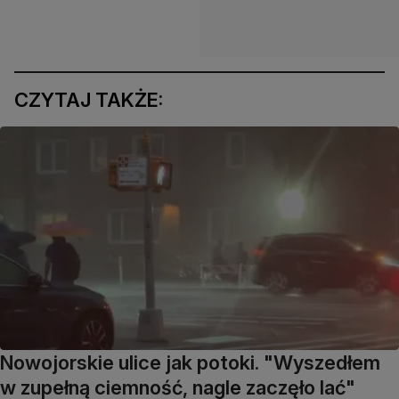
CZYTAJ TAKŻE:
Nowojorskie ulice jak potoki. "Wyszedłem
w zupełną ciemność, nagle zaczęło lać"