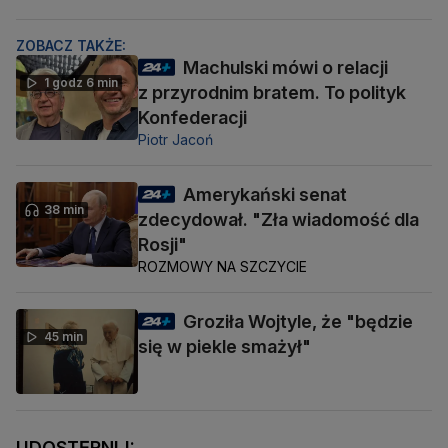
ZOBACZ TAKŻE:
Machulski mówi o relacji
1 godz 6 min
z przyrodnim bratem. To polityk
Konfederacji
Piotr Jacoń
Amerykański senat
38 min
zdecydował. "Zła wiadomość dla
Rosji"
ROZMOWY NA SZCZYCIE
Groziła Wojtyle, że "będzie
45 min
się w piekle smażył"
UDOSTĘPNIJ: