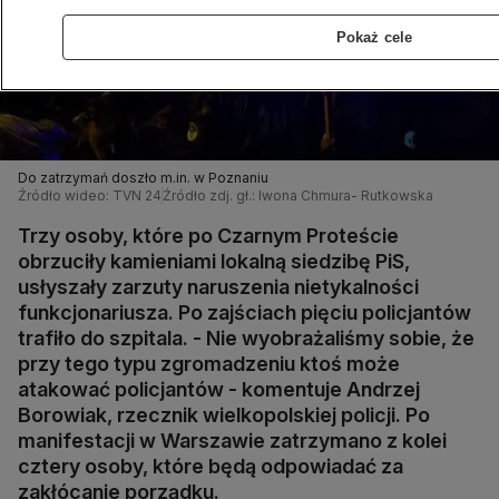
Pokaż cele
Do zatrzymań doszło m.in. w Poznaniu
Źródło wideo: TVN 24
Źródło zdj. gł.: Iwona Chmura- Rutkowska
Trzy osoby, które po Czarnym Proteście
obrzuciły kamieniami lokalną siedzibę PiS,
usłyszały zarzuty naruszenia nietykalności
funkcjonariusza. Po zajściach pięciu policjantów
trafiło do szpitala. - Nie wyobrażaliśmy sobie, że
przy tego typu zgromadzeniu ktoś może
atakować policjantów - komentuje Andrzej
Borowiak, rzecznik wielkopolskiej policji. Po
manifestacji w Warszawie zatrzymano z kolei
cztery osoby, które będą odpowiadać za
zakłócanie porządku.