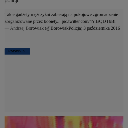
policji.
Takie gadżety mężczyźni zabierają na pokojowe zgromadzenie
zorganizowane przez kobiety...
pic.twitter.com/4Y1sQDTbBl
— Andrzej Borowiak (@BorowiakPolicja)
3 października 2016
Rozwiń