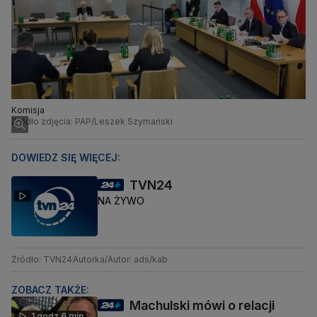
Komisja
Źródło zdjęcia: PAP/Leszek Szymański
DOWIEDZ SIĘ WIĘCEJ:
TVN24
NA ŻYWO
Źródło: TVN24
Autorka/Autor: ads/kab
ZOBACZ TAKŻE:
Machulski mówi o relacji
1 godz 6 min