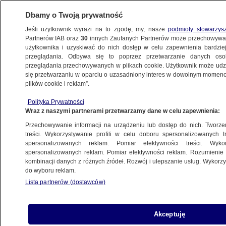
Dbamy o Twoją prywatność
Jeśli użytkownik wyrazi na to zgodę, my, nasze
podmioty stowarzys
Partnerów IAB oraz
30
innych Zaufanych Partnerów może przechowywa
użytkownika i uzyskiwać do nich dostęp w celu zapewnienia bardzi
przeglądania. Odbywa się to poprzez przetwarzanie danych os
przeglądania przechowywanych w plikach cookie. Użytkownik może udzie
POLSKA
się przetwarzaniu w oparciu o uzasadniony interes w dowolnym momencie
plików cookie i reklam”.
Spięcie na przesłuchaniu Kaczyńskiego.
Polityka Prywatności
Maria Janyska o "absolutnym seksiście"
Wraz z naszymi partnerami przetwarzamy dane w celu zapewnienia:
Przechowywanie informacji na urządzeniu lub dostęp do nich. Tworzeni
7.06.2024, 12:43
treści. Wykorzystywanie profili w celu doboru spersonalizowanych tr
spersonalizowanych reklam. Pomiar efektywności treści. Wyko
spersonalizowanych reklam. Pomiar efektywności reklam. Rozumienie o
Udostępnij
kombinacji danych z różnych źródeł. Rozwój i ulepszanie usług. Wykor
do wyboru reklam.
Lista partnerów (dostawców)
Akceptuję