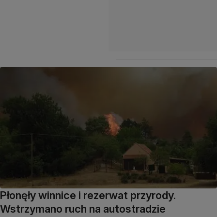
Płonęły winnice i rezerwat przyrody.
Wstrzymano ruch na autostradzie