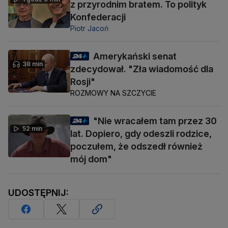
z przyrodnim bratem. To polityk
Konfederacji
Piotr Jacoń
Amerykański senat
38 min
zdecydował. "Zła wiadomość dla
Rosji"
ROZMOWY NA SZCZYCIE
"Nie wracałem tam przez 30
52 min
lat. Dopiero, gdy odeszli rodzice,
poczułem, że odszedł również
mój dom"
UDOSTĘPNIJ: