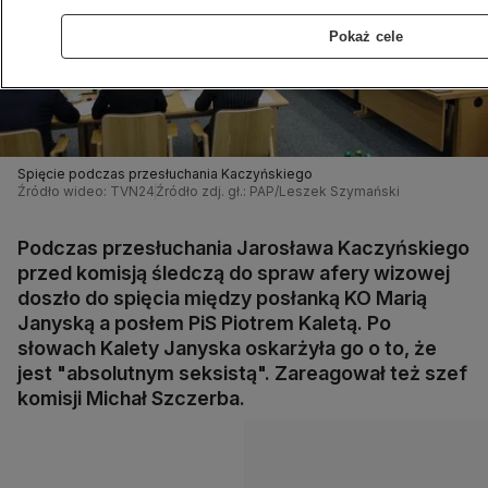
Pokaż cele
Spięcie podczas przesłuchania Kaczyńskiego
Źródło wideo: TVN24
Źródło zdj. gł.: PAP/Leszek Szymański
Podczas przesłuchania Jarosława Kaczyńskiego
przed komisją śledczą do spraw afery wizowej
doszło do spięcia między posłanką KO Marią
Janyską a posłem PiS Piotrem Kaletą. Po
słowach Kalety Janyska oskarżyła go o to, że
jest "absolutnym seksistą". Zareagował też szef
komisji Michał Szczerba.