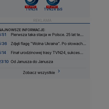
NA ŻYWO
NA ŻYWO
TVN24
TVN24 BiS
NAJNOWSZE INFORMACJE:
5:51
Pierwsza taka stacja w Polsce. 25 lat temu
ruszył TVN24
5:36
Zdjęli flagę "Wolna Ukraina". Po słowach
Zełenskiego
5:14
Finał urodzinowej trasy TVN24, sukces
Niewiadomej-Phinney, czterolatka spadła z
23:10
Od Janusza do Janusza
balkonu
Zobacz wszystkie