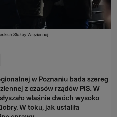
leckich Służby Więziennej
egionalnej w Poznaniu bada szereg
ziennej z czasów rządów PiS. W
usłyszało właśnie dwóch wysoko
obry. W toku, jak ustaliła
ejne sprawy.