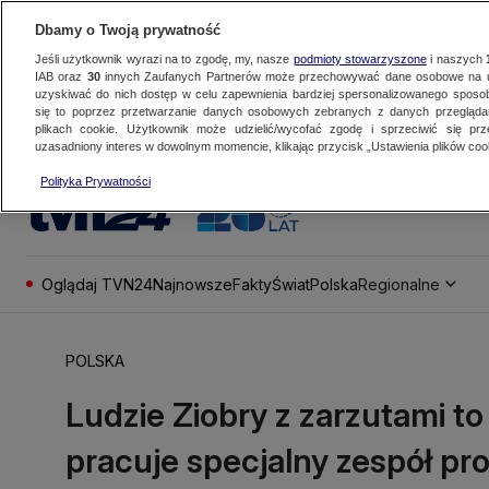
Dbamy o Twoją prywatność
Jeśli użytkownik wyrazi na to zgodę, my, nasze
podmioty stowarzyszone
i naszych
IAB oraz
30
innych Zaufanych Partnerów może przechowywać dane osobowe na ur
uzyskiwać do nich dostęp w celu zapewnienia bardziej spersonalizowanego sposo
się to poprzez przetwarzanie danych osobowych zebranych z danych przegląd
plikach cookie. Użytkownik może udzielić/wycofać zgodę i sprzeciwić się pr
uzasadniony interes w dowolnym momencie, klikając przycisk „Ustawienia plików cook
Polityka Prywatności
Oglądaj TVN24
Najnowsze
Fakty
Świat
Polska
Regionalne
POLSKA
Ludzie Ziobry z zarzutami t
pracuje specjalny zespół p