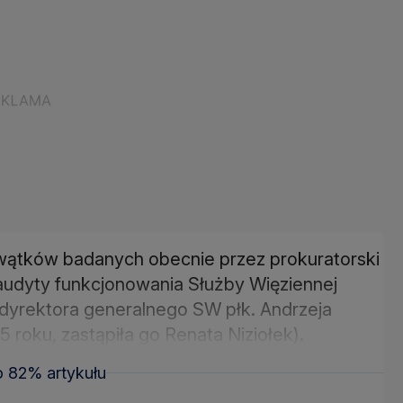
 z wątków badanych obecnie przez prokuratorski
audyty funkcjonowania Służby Więziennej
dyrektora generalnego SW płk. Andrzeja
roku, zastąpiła go Renata Niziołek).
o 82% artykułu