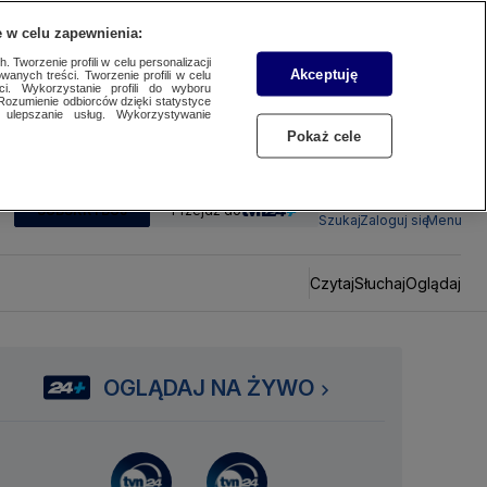
 w celu zapewnienia:
 Tworzenie profili w celu personalizacji
Akceptuję
wanych treści. Tworzenie profili w celu
ci. Wykorzystanie profili do wyboru
Rozumienie odbiorców dzięki statystyce
ulepszanie usług. Wykorzystywanie
Pokaż cele
SUBSKRYBUJ
Przejdź do
Szukaj
Zaloguj się
Menu
Czytaj
Słuchaj
Oglądaj
OGLĄDAJ NA ŻYWO