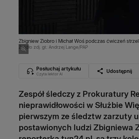
Zbigniew Ziobro i Michał Woś podczas ćwiczeń strze
Źródło zdj. gł.: Andrzej Lange/PAP
Posłuchaj artykułu
Udostępnij
Czyta lektor AI
Zespół śledczy z Prokuratury R
nieprawidłowości w Służbie Wię
pierwszym ze śledztw zarzuty 
postawionych ludzi Zbigniewa Zi
reporterka tvn24.pl, są trzy kol