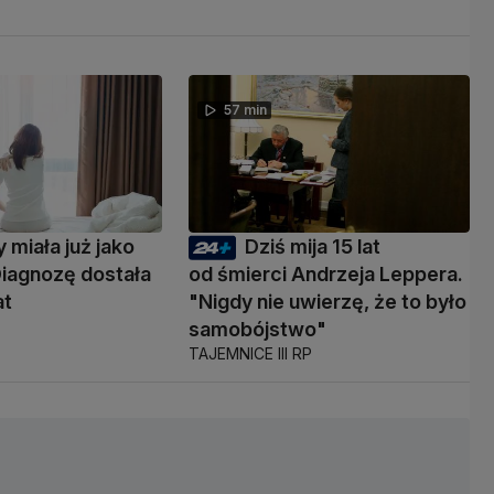
57 min
 miała już jako
Dziś mija 15 lat
Diagnozę dostała
od śmierci Andrzeja Leppera.
at
"Nigdy nie uwierzę, że to było
samobójstwo"
TAJEMNICE III RP