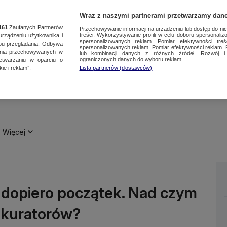
Wraz z naszymi partnerami przetwarzamy dane
161
Zaufanych Partnerów
Przechowywanie informacji na urządzeniu lub dostęp do nich.
treści. Wykorzystywanie profili w celu doboru spersonalizo
ządzeniu użytkownika i
spersonalizowanych reklam. Pomiar efektywności treś
bu przeglądania. Odbywa
spersonalizowanych reklam. Pomiar efektywności reklam. 
ania przechowywanych w
lub kombinacji danych z różnych źródeł. Rozwój i 
ograniczonych danych do wyboru reklam.
zetwarzaniu w oparciu o
ie i reklam”.
Lista partnerów (dostawców)
Więcej
o dopiero początek. Nad czym
rokuratorów?