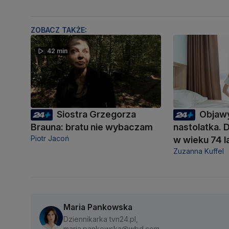
ZOBACZ TAKŻE:
42 min
Siostra Grzegorza
Objawy
Brauna: bratu nie wybaczam
nastolatka. 
Piotr Jacoń
w wieku 74 l
Zuzanna Kuffel
Maria Pankowska
Dziennikarka tvn24.pl,
maria.pankowska@wbd.com