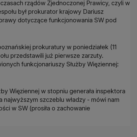
czasach rządów Zjednoczonej Prawicy, czyli w
espołu był prokurator krajowy Dariusz
 sprawy dotyczące funkcjonowania SW pod
oznańskiej prokuratury w poniedziałek (11
łu przedstawili już pierwsze zarzuty.
onych funkcjonariuszy Służby Więziennej:
łużby Więziennej w stopniu generała inspektora
 na najwyższym szczeblu władzy - mówi nam
ości w SW (prosiła o zachowanie