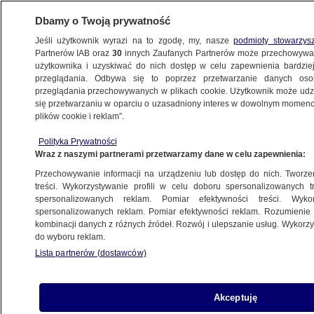
Dbamy o Twoją prywatność
Jeśli użytkownik wyrazi na to zgodę, my, nasze
podmioty stowarzys
Partnerów IAB oraz
30
innych Zaufanych Partnerów może przechowywa
użytkownika i uzyskiwać do nich dostęp w celu zapewnienia bardzi
przeglądania. Odbywa się to poprzez przetwarzanie danych os
przeglądania przechowywanych w plikach cookie. Użytkownik może udzie
POLSKA
się przetwarzaniu w oparciu o uzasadniony interes w dowolnym momencie
plików cookie i reklam”.
Rzecznik Praw Obywatelskich broni
Polityka Prywatności
bezdomnych
Wraz z naszymi partnerami przetwarzamy dane w celu zapewnienia:
Przechowywanie informacji na urządzeniu lub dostęp do nich. Tworzeni
11.01.2008, 18:03
Aktualizacja:
11.01.2008, 19:06
treści. Wykorzystywanie profili w celu doboru spersonalizowanych tr
spersonalizowanych reklam. Pomiar efektywności treści. Wyko
spersonalizowanych reklam. Pomiar efektywności reklam. Rozumienie o
Udostępnij
kombinacji danych z różnych źródeł. Rozwój i ulepszanie usług. Wykor
do wyboru reklam.
Lista partnerów (dostawców)
Akceptuję