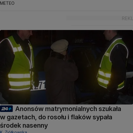
METEO
Anonsów matrymonialnych szukała
w gazetach, do rosołu i flaków sypała
środek nasenny
K. Ziółkowska