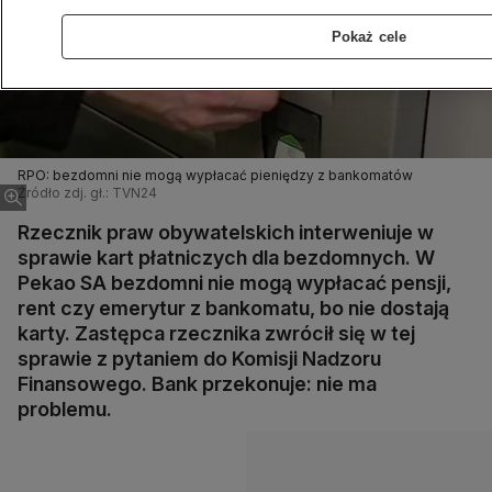
Pokaż cele
RPO: bezdomni nie mogą wypłacać pieniędzy z bankomatów
Źródło zdj. gł.: TVN24
Rzecznik praw obywatelskich interweniuje w
sprawie kart płatniczych dla bezdomnych. W
Pekao SA bezdomni nie mogą wypłacać pensji,
rent czy emerytur z bankomatu, bo nie dostają
karty. Zastępca rzecznika zwrócił się w tej
sprawie z pytaniem do Komisji Nadzoru
Finansowego. Bank przekonuje: nie ma
problemu.