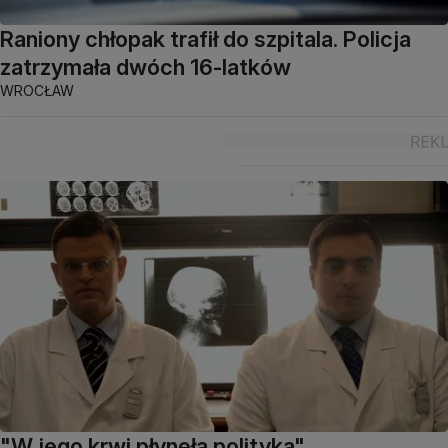
Raniony chłopak trafił do szpitala. Policja
zatrzymała dwóch 16-latków
WROCŁAW
"W jego krwi płynęła polityka"