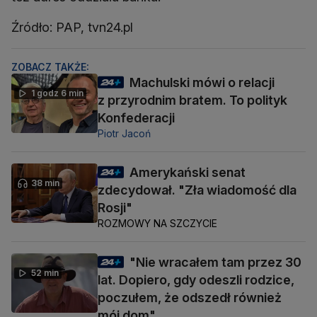
Źródło: PAP, tvn24.pl
ZOBACZ TAKŻE:
Machulski mówi o relacji
1 godz 6 min
z przyrodnim bratem. To polityk
Konfederacji
Piotr Jacoń
Amerykański senat
38 min
zdecydował. "Zła wiadomość dla
Rosji"
ROZMOWY NA SZCZYCIE
"Nie wracałem tam przez 30
52 min
lat. Dopiero, gdy odeszli rodzice,
poczułem, że odszedł również
mój dom"