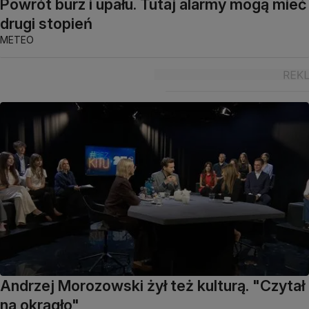
Powrót burz i upału. Tutaj alarmy mogą mieć
drugi stopień
METEO
Andrzej Morozowski żył też kulturą. "Czytał
na okrągło"