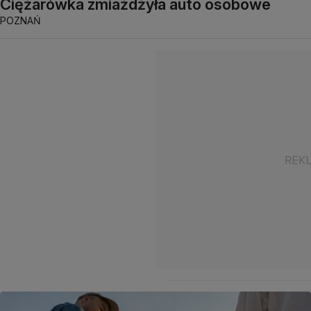
Ciężarówka zmiażdżyła auto osobowe
POZNAŃ