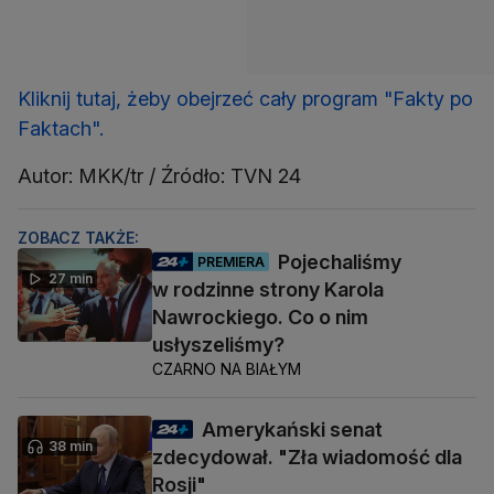
Kliknij tutaj, żeby obejrzeć cały program "Fakty po
Faktach".
Autor: MKK/tr / Źródło: TVN 24
ZOBACZ TAKŻE:
Pojechaliśmy
PREMIERA
27 min
w rodzinne strony Karola
Nawrockiego. Co o nim
usłyszeliśmy?
CZARNO NA BIAŁYM
Amerykański senat
38 min
zdecydował. "Zła wiadomość dla
Rosji"