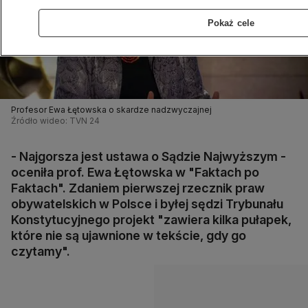
Pokaż cele
Profesor Ewa Łętowska o skardze nadzwyczajnej
Źródło wideo: TVN 24
- Najgorsza jest ustawa o Sądzie Najwyższym -
oceniła prof. Ewa Łętowska w "Faktach po
Faktach". Zdaniem pierwszej rzecznik praw
obywatelskich w Polsce i byłej sędzi Trybunału
Konstytucyjnego projekt "zawiera kilka pułapek,
które nie są ujawnione w tekście, gdy go
czytamy".