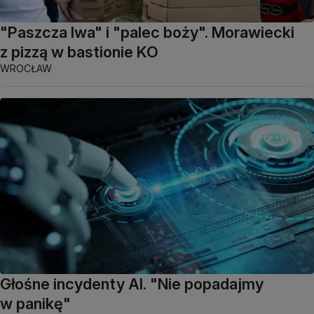
"Paszcza lwa" i "palec boży". Morawiecki
z pizzą w bastionie KO
WROCŁAW
Głośne incydenty AI. "Nie popadajmy
w panikę"