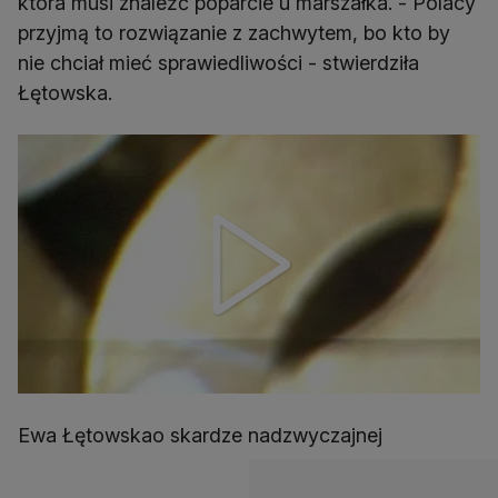
która musi znaleźć poparcie u marszałka. - Polacy
przyjmą to rozwiązanie z zachwytem, bo kto by
nie chciał mieć sprawiedliwości - stwierdziła
Łętowska.
Ewa Łętowskao skardze nadzwyczajnej