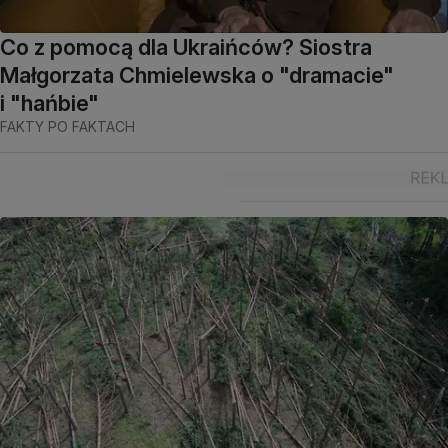
Co z pomocą dla Ukraińców? Siostra
Małgorzata Chmielewska o "dramacie"
i "hańbie"
FAKTY PO FAKTACH