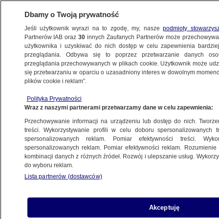
Dbamy o Twoją prywatność
Jeśli użytkownik wyrazi na to zgodę, my, nasze
podmioty stowarzys
Partnerów IAB oraz
30
innych Zaufanych Partnerów może przechowywa
użytkownika i uzyskiwać do nich dostęp w celu zapewnienia bardzi
przeglądania. Odbywa się to poprzez przetwarzanie danych os
przeglądania przechowywanych w plikach cookie. Użytkownik może udzie
POLSKA
się przetwarzaniu w oparciu o uzasadniony interes w dowolnym momencie
plików cookie i reklam”.
"Ustawa o Sądzie Najwyższym zawiera
Polityka Prywatności
kilka pułapek"
Wraz z naszymi partnerami przetwarzamy dane w celu zapewnienia:
Przechowywanie informacji na urządzeniu lub dostęp do nich. Tworzeni
29.09.2017, 22:04
treści. Wykorzystywanie profili w celu doboru spersonalizowanych tr
spersonalizowanych reklam. Pomiar efektywności treści. Wyko
spersonalizowanych reklam. Pomiar efektywności reklam. Rozumienie o
Udostępnij
kombinacji danych z różnych źródeł. Rozwój i ulepszanie usług. Wykor
do wyboru reklam.
Lista partnerów (dostawców)
Akceptuję