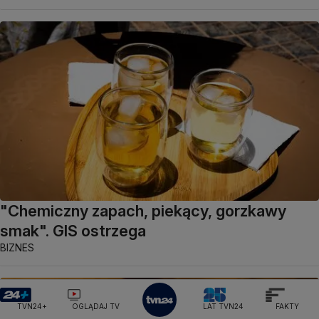
"Chemiczny zapach, piekący, gorzkawy
smak". GIS ostrzega
BIZNES
TVN24+
OGLĄDAJ TV
LAT TVN24
FAKTY