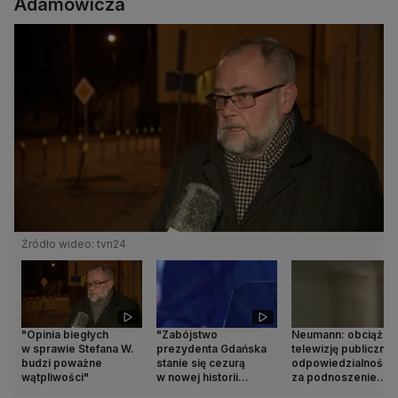
Adamowicza
Źródło wideo: tvn24
"Opinia biegłych
"Zabójstwo
Neumann: obciąża
w sprawie Stefana W.
prezydenta Gdańska
telewizję publiczną
budzi poważne
stanie się cezurą
odpowiedzialnością
wątpliwości"
w nowej historii
za podnoszenie
Polski"
poziomu agresji