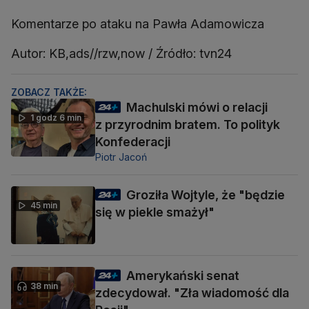
w debacie polityczn
Komentarze po ataku na Pawła Adamowicza
Autor: KB,ads//rzw,now / Źródło: tvn24
ZOBACZ TAKŻE:
Machulski mówi o relacji
1 godz 6 min
z przyrodnim bratem. To polityk
Konfederacji
Piotr Jacoń
Groziła Wojtyle, że "będzie
45 min
się w piekle smażył"
Amerykański senat
38 min
zdecydował. "Zła wiadomość dla