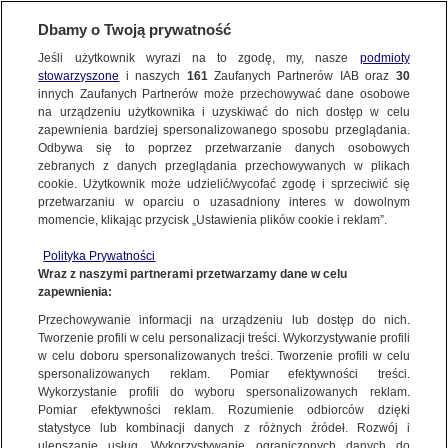
Dbamy o Twoją prywatność
SUBSKRYBUJ
Jeśli użytkownik wyrazi na to zgodę, my, nasze
podmioty
stowarzyszone
i naszych
161
Zaufanych Partnerów IAB oraz
30
POLSKA
innych Zaufanych Partnerów może przechowywać dane osobowe
na urządzeniu użytkownika i uzyskiwać do nich dostęp w celu
Prezydent Gdańska zaatakowany nożem
zapewnienia bardziej spersonalizowanego sposobu przeglądania.
na scenie WOŚP
Odbywa się to poprzez przetwarzanie danych osobowych
zebranych z danych przeglądania przechowywanych w plikach
cookie. Użytkownik może udzielić/wycofać zgodę i sprzeciwić się
13.01.2019, 20:23
Aktualizacja:
13.01.2019, 21:36
przetwarzaniu w oparciu o uzasadniony interes w dowolnym
momencie, klikając przycisk „Ustawienia plików cookie i reklam”.
Udostępnij
Polityka Prywatności
Wraz z naszymi partnerami przetwarzamy dane w celu
zapewnienia:
Przechowywanie informacji na urządzeniu lub dostęp do nich.
Tworzenie profili w celu personalizacji treści. Wykorzystywanie profili
w celu doboru spersonalizowanych treści. Tworzenie profili w celu
spersonalizowanych reklam. Pomiar efektywności treści.
Wykorzystanie profili do wyboru spersonalizowanych reklam.
Pomiar efektywności reklam. Rozumienie odbiorców dzięki
statystyce lub kombinacji danych z różnych źródeł. Rozwój i
ulepszanie usług. Wykorzystywanie ograniczonych danych do