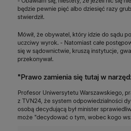
- Obawiam się, niestety, że jeżeli nic się ni
będzie pewnie pięć albo dziesięć razy gru
stwierdził.
Mówił, że obywatel, który idzie do sądu 
uczciwy wyrok. - Natomiast całe postępow
się w sądownictwie, kruszą instytucje, gwa
przekonywał.
"Prawo zamienia się tutaj w narzęd
Profesor Uniwersytetu Warszawskiego, pr
z TVN24, że system odpowiedzialności dys
osobą decydującą był minister sprawiedliwo
może "decydować o tym, wobec kogo wsz