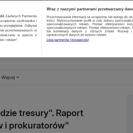
Wraz z naszymi partnerami przetwarzamy dane
161
Zaufanych Partnerów
Przechowywanie informacji na urządzeniu lub dostęp do nich.
treści. Wykorzystywanie profili w celu doboru spersonalizo
ządzeniu użytkownika i
spersonalizowanych reklam. Pomiar efektywności treś
bu przeglądania. Odbywa
spersonalizowanych reklam. Pomiar efektywności reklam. 
ania przechowywanych w
lub kombinacji danych z różnych źródeł. Rozwój i 
ograniczonych danych do wyboru reklam.
zetwarzaniu w oparciu o
ie i reklam”.
Lista partnerów (dostawców)
Więcej
dzie tresury". Raport
 i prokuratorów"