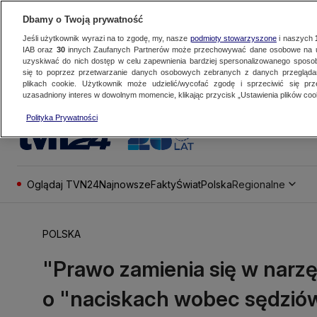
Dbamy o Twoją prywatność
Jeśli użytkownik wyrazi na to zgodę, my, nasze
podmioty stowarzyszone
i naszych
IAB oraz
30
innych Zaufanych Partnerów może przechowywać dane osobowe na ur
uzyskiwać do nich dostęp w celu zapewnienia bardziej spersonalizowanego sposo
się to poprzez przetwarzanie danych osobowych zebranych z danych przegląd
plikach cookie. Użytkownik może udzielić/wycofać zgodę i sprzeciwić się pr
uzasadniony interes w dowolnym momencie, klikając przycisk „Ustawienia plików cook
Polityka Prywatności
Oglądaj TVN24
Najnowsze
Fakty
Świat
Polska
Regionalne
POLSKA
"Prawo zamienia się w narzę
o "naciskach wobec sędziów