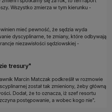
e zmieni i spotkamy się za rok, to ten raport
bszy. Wszystko zmierza w tym kierunku -
powinien mieć pewność, że sędzia wyda
anie dyscyplinarne, te zmiany, które odbywają
rancje niezawisłości sędziowskiej -
zie tresury"
awnik Marcin Matczak podkreślił w rozmowie
cyplinarnej został tak zmieniony, żeby główną
ści. Dodał, że to oznacza, iż szef resortu
czyna postępowanie, a wobec kogo nie".