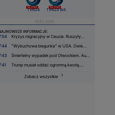
NA ŻYWO
NA ŻYWO
TVN24
TVN24 BiS
NAJNOWSZE INFORMACJE:
7:54
Kryzys migracyjny w Ceucie. Ruszyły
procesy
7:44
"Wybuchowa biegunka" w USA. Dwie
osoby zmarły
7:43
Śmiertelny wypadek pod Otwockiem. Auto
uderzyło w drzewo
7:41
Trump musiał oddać ogromną kwotę.
Konsekwencje "Dnia Wyzwolenia"
Zobacz wszystkie