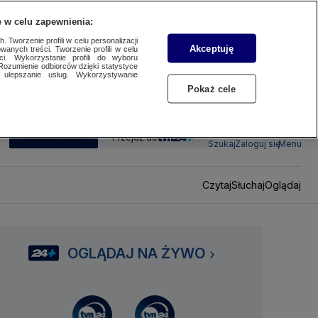
 w celu zapewnienia:
 Tworzenie profili w celu personalizacji
Akceptuję
wanych treści. Tworzenie profili w celu
ci. Wykorzystanie profili do wyboru
Rozumienie odbiorców dzięki statystyce
ulepszanie usług. Wykorzystywanie
Pokaż cele
SUBSKRYBUJ
Przejdź do
Szukaj
Zaloguj się
Menu
Czytaj
Słuchaj
Oglądaj
OGLĄDAJ NA ŻYWO