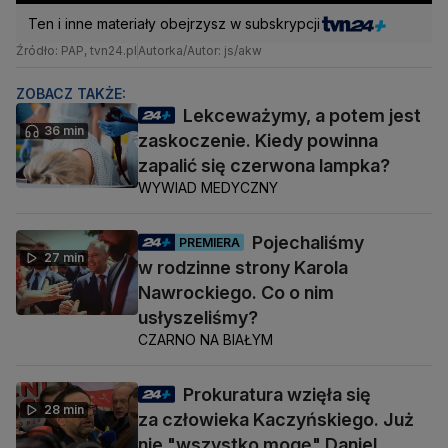
Ten i inne materiały obejrzysz w subskrypcji
Źródło: PAP, tvn24.pl
Autorka/Autor: js/akw
ZOBACZ TAKŻE:
Lekceważymy, a potem jest
36 min
zaskoczenie. Kiedy powinna
zapalić się czerwona lampka?
WYWIAD MEDYCZNY
Pojechaliśmy
PREMIERA
27 min
w rodzinne strony Karola
Nawrockiego. Co o nim
usłyszeliśmy?
CZARNO NA BIAŁYM
Prokuratura wzięła się
28 min
za człowieka Kaczyńskiego. Już
nie "wszystko mogę" Daniel