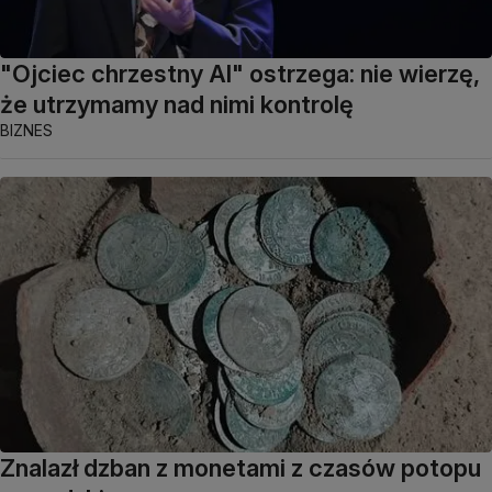
"Ojciec chrzestny AI" ostrzega: nie wierzę,
że utrzymamy nad nimi kontrolę
BIZNES
Znalazł dzban z monetami z czasów potopu