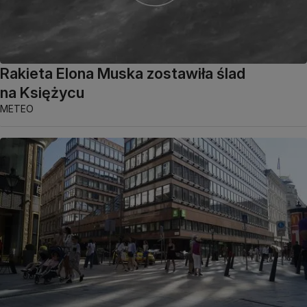
Rakieta Elona Muska zostawiła ślad
na Księżycu
METEO