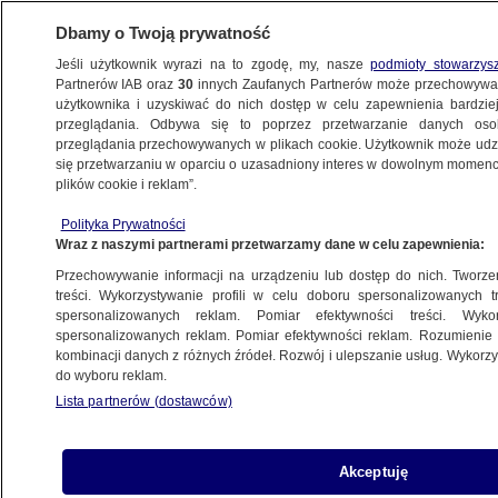
Dbamy o Twoją prywatność
Jeśli użytkownik wyrazi na to zgodę, my, nasze
podmioty stowarzys
Partnerów IAB oraz
30
innych Zaufanych Partnerów może przechowywa
użytkownika i uzyskiwać do nich dostęp w celu zapewnienia bardzi
przeglądania. Odbywa się to poprzez przetwarzanie danych os
przeglądania przechowywanych w plikach cookie. Użytkownik może udzie
POLSKA
się przetwarzaniu w oparciu o uzasadniony interes w dowolnym momencie
plików cookie i reklam”.
Bogucki o piśmie MSZ dla Nawrockiego:
Polityka Prywatności
dyplomatyczna pomyłka
Wraz z naszymi partnerami przetwarzamy dane w celu zapewnienia:
Przechowywanie informacji na urządzeniu lub dostęp do nich. Tworzeni
29.08.2025, 17:35
treści. Wykorzystywanie profili w celu doboru spersonalizowanych tr
spersonalizowanych reklam. Pomiar efektywności treści. Wyko
Posłuchaj artykułu
spersonalizowanych reklam. Pomiar efektywności reklam. Rozumienie o
Czyta lektor AI
kombinacji danych z różnych źródeł. Rozwój i ulepszanie usług. Wykor
do wyboru reklam.
Lista partnerów (dostawców)
Akceptuję