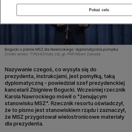
Pokaż cele
Bogucki o piśmie MSZ dla Nawrockiego: dyplomatyczna pomyłka
Źródło wideo: TVN24
Źródło zdj. gł.: PAP/Albert Zawada
Nazywanie czegoś, co wysyła się do
prezydenta, instrukcjami, jest pomyłką, taką
dyplomatyczną - powiedział szef prezydenckiej
kancelarii Zbigniew Bogucki. Wcześniej rzecznik
Karola Nawrockiego mówił o "żenującym
stanowisku MSZ". Rzecznik resortu oświadczył,
że to pismo jest stanowiskiem rządu i zaznaczył,
że MSZ przygotował wielostronicowe materiały
dla prezydenta.