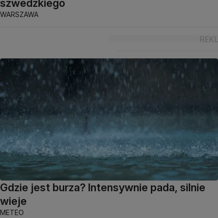
szwedzkiego
WARSZAWA
Gdzie jest burza? Intensywnie pada, silnie
wieje
METEO