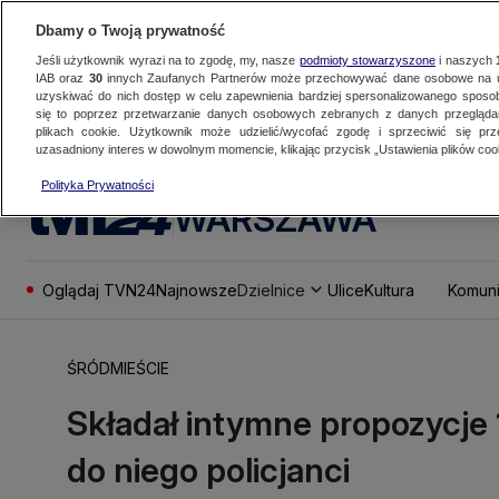
Dbamy o Twoją prywatność
Jeśli użytkownik wyrazi na to zgodę, my, nasze
podmioty stowarzyszone
i naszych
IAB oraz
30
innych Zaufanych Partnerów może przechowywać dane osobowe na ur
uzyskiwać do nich dostęp w celu zapewnienia bardziej spersonalizowanego sposo
się to poprzez przetwarzanie danych osobowych zebranych z danych przegląd
plikach cookie. Użytkownik może udzielić/wycofać zgodę i sprzeciwić się pr
uzasadniony interes w dowolnym momencie, klikając przycisk „Ustawienia plików cook
Polityka Prywatności
WARSZAWA
Oglądaj TVN24
Najnowsze
Dzielnice
Ulice
Kultura
Komuni
ŚRÓDMIEŚCIE
Składał intymne propozycje 1
do niego policjanci