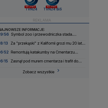
NA ŻYWO
NA ŻYWO
TVN24
TVN24 BiS
NAJNOWSZE INFORMACJE:
19:56
Symbol zoo i przewodniczka stada.
Wydrukowali szkielet słonicy Erny w 3D
18:13
Za "przekąski" z Kalifornii grozi mu 20 lat
więzienia
16:52
Remontują katakumby na Cmentarzu
Powązkowskim
16:15
Zasnął pod murem cmentarza i trafił do
aresztu
Zobacz wszystkie