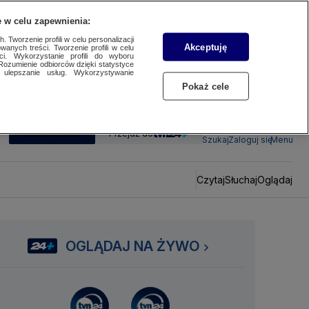
 w celu zapewnienia:
 Tworzenie profili w celu personalizacji
Akceptuję
wanych treści. Tworzenie profili w celu
ci. Wykorzystanie profili do wyboru
Rozumienie odbiorców dzięki statystyce
ulepszanie usług. Wykorzystywanie
Pokaż cele
SUBSKRYBUJ
Przejdź do
Szukaj
Zaloguj się
Menu
Czytaj
Słuchaj
Oglądaj
OGLĄDAJ NA ŻYWO