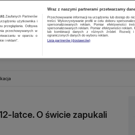
Wraz z naszymi partnerami przetwarzamy dane
161
Zaufanych Partnerów
Przechowywanie informacji na urządzeniu lub dostęp do nich.
treści. Wykorzystywanie profili w celu doboru spersonalizo
ządzeniu użytkownika i
spersonalizowanych reklam. Pomiar efektywności treś
bu przeglądania. Odbywa
spersonalizowanych reklam. Pomiar efektywności reklam. 
ania przechowywanych w
lub kombinacji danych z różnych źródeł. Rozwój i 
ograniczonych danych do wyboru reklam.
zetwarzaniu w oparciu o
ie i reklam”.
Lista partnerów (dostawców)
kacja
2-latce. O świcie zapukali