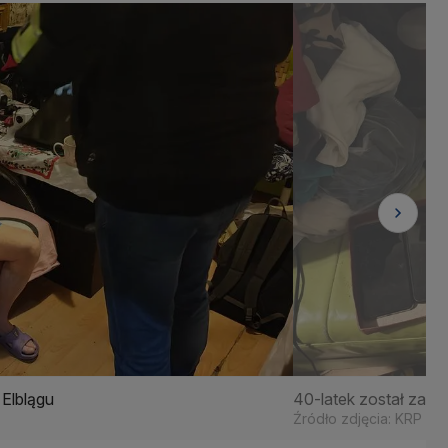
Elblągu
40-latek został zatr
Źródło zdjęcia: KRP I