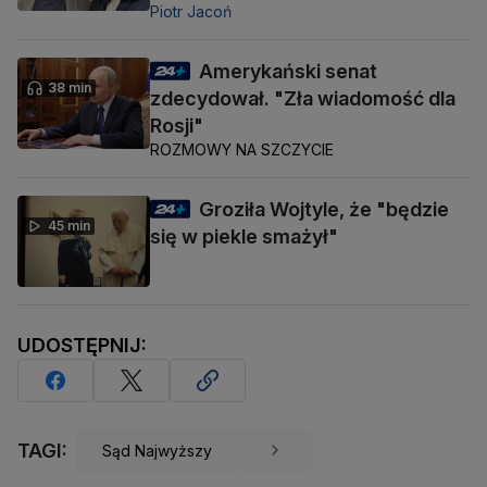
Piotr Jacoń
Amerykański senat
38 min
zdecydował. "Zła wiadomość dla
Rosji"
ROZMOWY NA SZCZYCIE
Groziła Wojtyle, że "będzie
45 min
się w piekle smażył"
UDOSTĘPNIJ:
TAGI:
Sąd Najwyższy