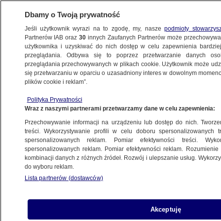
Dbamy o Twoją prywatność
Jeśli użytkownik wyrazi na to zgodę, my, nasze
podmioty stowarzys
Partnerów IAB oraz
30
innych Zaufanych Partnerów może przechowywa
użytkownika i uzyskiwać do nich dostęp w celu zapewnienia bardzi
przeglądania. Odbywa się to poprzez przetwarzanie danych os
przeglądania przechowywanych w plikach cookie. Użytkownik może udzie
POLSKA
się przetwarzaniu w oparciu o uzasadniony interes w dowolnym momencie
plików cookie i reklam”.
Manowska o "sędziowskiej tyranii". Broni
Polityka Prywatności
sędziów powołanych przy udziale nowej
Wraz z naszymi partnerami przetwarzamy dane w celu zapewnienia:
KRS
Przechowywanie informacji na urządzeniu lub dostęp do nich. Tworzeni
treści. Wykorzystywanie profili w celu doboru spersonalizowanych tr
23.10.2021, 12:08
spersonalizowanych reklam. Pomiar efektywności treści. Wyko
spersonalizowanych reklam. Pomiar efektywności reklam. Rozumienie o
kombinacji danych z różnych źródeł. Rozwój i ulepszanie usług. Wykor
Udostępnij
do wyboru reklam.
Lista partnerów (dostawców)
Akceptuję