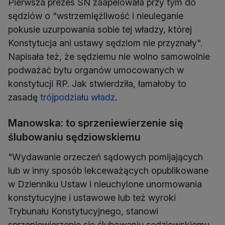
Pierwsza prezes SN zaapelowała przy tym do
sędziów o "wstrzemięźliwość i nieuleganie
pokusie uzurpowania sobie tej władzy, której
Konstytucja ani ustawy sędziom nie przyznały".
Napisała też, że sędziemu nie wolno samowolnie
podważać bytu organów umocowanych w
konstytucji RP. Jak stwierdziła, łamałoby to
zasadę
trójpodziału władz
.
Manowska: to sprzeniewierzenie się
ślubowaniu sędziowskiemu
"Wydawanie orzeczeń sądowych pomijających
lub w inny sposób lekceważących opublikowane
w Dzienniku Ustaw i nieuchylone unormowania
konstytucyjne i ustawowe lub też wyroki
Trybunału Konstytucyjnego, stanowi
sprzeniewierzenie się ślubowaniu sędziowskiemu.