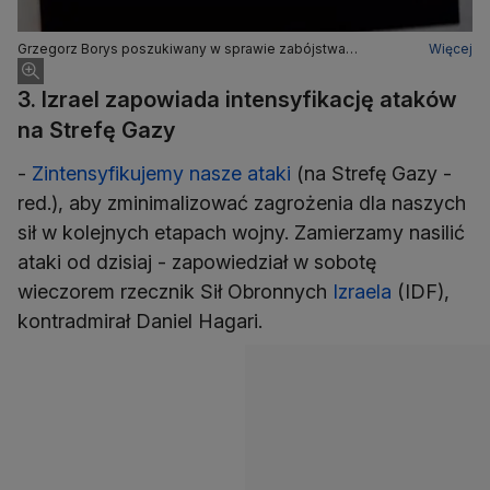
Grzegorz Borys poszukiwany w sprawie zabójstwa
Więcej
sześcioletniego chłopca. Ma 44 lata i185 cm wzrostu
3. Izrael zapowiada intensyfikację ataków
na Strefę Gazy
-
Zintensyfikujemy nasze ataki
(na Strefę Gazy -
red.), aby zminimalizować zagrożenia dla naszych
sił w kolejnych etapach wojny. Zamierzamy nasilić
ataki od dzisiaj - zapowiedział w sobotę
wieczorem rzecznik Sił Obronnych
Izraela
(IDF),
kontradmirał Daniel Hagari.