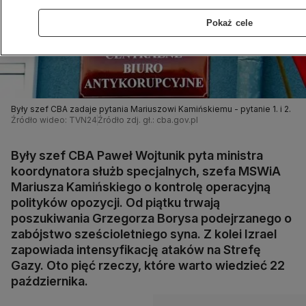
Pokaż cele
Były szef CBA zadaje pytania Mariuszowi Kamińskiemu - pytanie 1. i 2.
Źródło wideo: TVN24
Źródło zdj. gł.: cba.gov.pl
Były szef CBA Paweł Wojtunik pyta ministra
koordynatora służb specjalnych, szefa MSWiA
Mariusza Kamińskiego o kontrolę operacyjną
polityków opozycji. Od piątku trwają
poszukiwania Grzegorza Borysa podejrzanego o
zabójstwo sześcioletniego syna. Z kolei Izrael
zapowiada intensyfikację ataków na Strefę
Gazy. Oto pięć rzeczy, które warto wiedzieć 22
października.