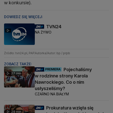
w konkursie).
DOWIEDZ SIĘ WIĘCEJ:
TVN24
NA ŻYWO
Źródło: tvn24.pl, PAP
Autorka/Autor: bp / prpb
ZOBACZ TAKŻE:
Pojechaliśmy
PREMIERA
27 min
w rodzinne strony Karola
Nawrockiego. Co o nim
usłyszeliśmy?
CZARNO NA BIAŁYM
Prokuratura wzięła się
28 min