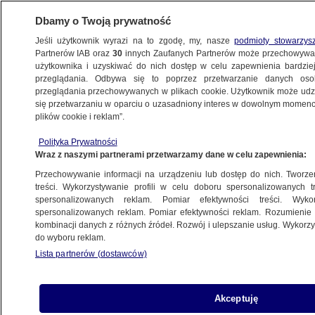
Dbamy o Twoją prywatność
Jeśli użytkownik wyrazi na to zgodę, my, nasze
podmioty stowarzys
Partnerów IAB oraz
30
innych Zaufanych Partnerów może przechowywa
użytkownika i uzyskiwać do nich dostęp w celu zapewnienia bardzi
przeglądania. Odbywa się to poprzez przetwarzanie danych os
przeglądania przechowywanych w plikach cookie. Użytkownik może udzie
POLSKA
się przetwarzaniu w oparciu o uzasadniony interes w dowolnym momencie
plików cookie i reklam”.
Pięć rzeczy, które warto wiedzieć 22
Polityka Prywatności
października
Wraz z naszymi partnerami przetwarzamy dane w celu zapewnienia:
Przechowywanie informacji na urządzeniu lub dostęp do nich. Tworzeni
22.10.2023, 05:19
treści. Wykorzystywanie profili w celu doboru spersonalizowanych tr
spersonalizowanych reklam. Pomiar efektywności treści. Wyko
spersonalizowanych reklam. Pomiar efektywności reklam. Rozumienie o
Udostępnij
kombinacji danych z różnych źródeł. Rozwój i ulepszanie usług. Wykor
do wyboru reklam.
Lista partnerów (dostawców)
Akceptuję