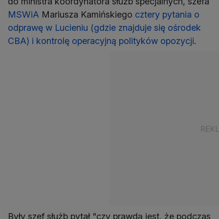
do ministra koordynatora służb specjalnych, szefa
MSWiA
Mariusza Kamińskiego
cztery pytania o
odprawę w Lucieniu (gdzie znajduje się ośrodek
CBA) i kontrolę operacyjną polityków opozycji
.
Były szef służb pytał "czy prawdą jest, że podczas