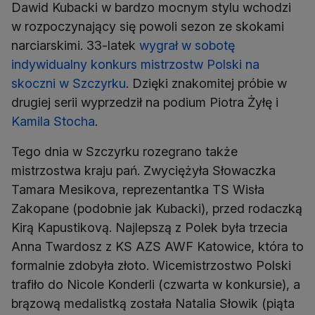
Dawid Kubacki w bardzo mocnym stylu wchodzi
w rozpoczynający się powoli sezon ze skokami
narciarskimi. 33-latek
wygrał w sobotę
indywidualny konkurs mistrzostw Polski na
skoczni w Szczyrku
. Dzięki znakomitej próbie w
drugiej serii wyprzedził na podium Piotra Żyłę i
Kamila Stocha
.
Tego dnia w Szczyrku rozegrano także
mistrzostwa kraju pań. Zwyciężyła Słowaczka
Tamara Mesikova, reprezentantka TS Wisła
Zakopane (podobnie jak Kubacki), przed rodaczką
Kirą Kapustikovą. Najlepszą z Polek była trzecia
Anna Twardosz z KS AZS AWF Katowice, która to
formalnie zdobyła złoto. Wicemistrzostwo Polski
trafiło do Nicole Konderli (czwarta w konkursie), a
brązową medalistką została Natalia Słowik (piąta