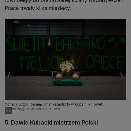
równoległy do otamowanej ściany wydobywczej.
Prace trwały kilka miesięcy.
Górnicy uczcili pamięć ofiar katastrofy w kopalni Pniówek
Źródło zdjęcia: JSW/Dawid Lach
5. Dawid Kubacki mistrzem Polski