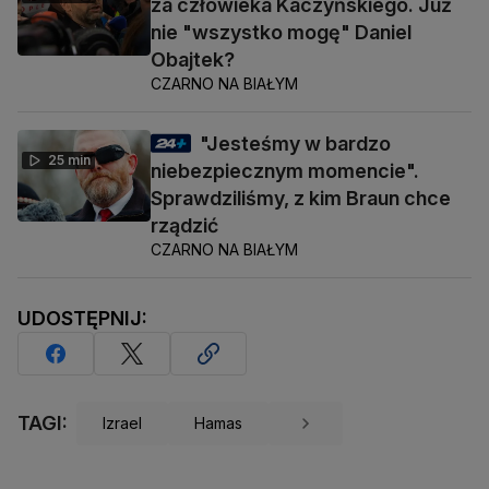
za człowieka Kaczyńskiego. Już
nie "wszystko mogę" Daniel
Obajtek?
CZARNO NA BIAŁYM
"Jesteśmy w bardzo
25 min
niebezpiecznym momencie".
Sprawdziliśmy, z kim Braun chce
rządzić
CZARNO NA BIAŁYM
UDOSTĘPNIJ:
TAGI:
Izrael
Hamas