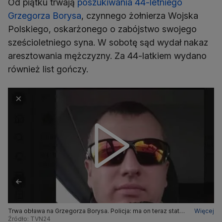
Od piątku trwają
poszukiwania 44-letniego
Grzegorza Borysa
, czynnego żołnierza Wojska
Polskiego, oskarżonego o zabójstwo swojego
sześcioletniego syna. W sobotę sąd wydał nakaz
aresztowania mężczyzny. Za 44-latkiem wydano
również list gończy.
Trwa obława na Grzegorza Borysa. Policja: ma on teraz status
Więcej
osoby podejrzanej, dla nas zmienia to bardzo dużo
Źródło: TVN24