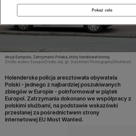
Pokaż cele
Akcja Europolu. Zatrzymano Polaka, który handlował bronią
Źródło wideo: Europol
Źródło zdj. gł.: Dutchmen Photography/Shutterstoc
Holenderska policja aresztowała obywatela
Polski - jednego z najbardziej poszukiwanych
zbiegów w Europie - poinformował w piątek
Europol. Zatrzymania dokonano we współpracy z
polskimi służbami, na podstawie wskazówki
przesłanej za pośrednictwem strony
internetowej EU Most Wanted.