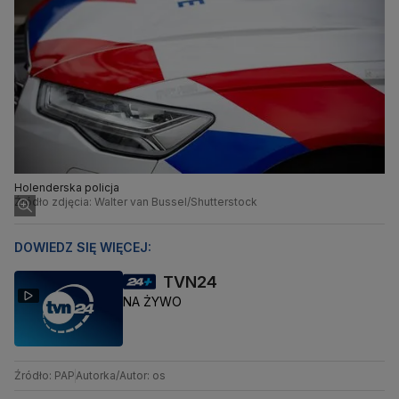
Holenderska policja
Źródło zdjęcia: Walter van Bussel/Shutterstock
DOWIEDZ SIĘ WIĘCEJ:
TVN24
NA ŻYWO
Źródło: PAP
Autorka/Autor: os