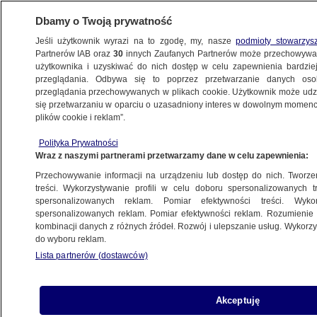
Dbamy o Twoją prywatność
Jeśli użytkownik wyrazi na to zgodę, my, nasze
podmioty stowarzys
Partnerów IAB oraz
30
innych Zaufanych Partnerów może przechowywa
użytkownika i uzyskiwać do nich dostęp w celu zapewnienia bardzi
przeglądania. Odbywa się to poprzez przetwarzanie danych os
przeglądania przechowywanych w plikach cookie. Użytkownik może udzie
POLSKA
się przetwarzaniu w oparciu o uzasadniony interes w dowolnym momencie
plików cookie i reklam”.
Obywatel Polski aresztowany w Holandii.
Polityka Prywatności
Był na liście najbardziej poszukiwanych
Wraz z naszymi partnerami przetwarzamy dane w celu zapewnienia:
w Europie
Przechowywanie informacji na urządzeniu lub dostęp do nich. Tworzeni
treści. Wykorzystywanie profili w celu doboru spersonalizowanych tr
24.01.2025, 22:46
spersonalizowanych reklam. Pomiar efektywności treści. Wyko
spersonalizowanych reklam. Pomiar efektywności reklam. Rozumienie o
kombinacji danych z różnych źródeł. Rozwój i ulepszanie usług. Wykor
Udostępnij
do wyboru reklam.
Lista partnerów (dostawców)
Akceptuję