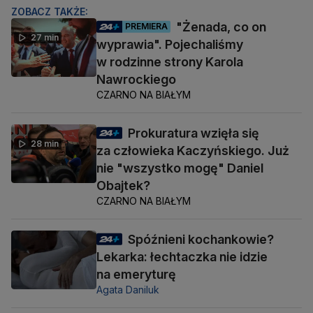
ZOBACZ TAKŻE:
"Żenada, co on
PREMIERA
27 min
wyprawia". Pojechaliśmy
w rodzinne strony Karola
Nawrockiego
CZARNO NA BIAŁYM
Prokuratura wzięła się
28 min
za człowieka Kaczyńskiego. Już
nie "wszystko mogę" Daniel
Obajtek?
CZARNO NA BIAŁYM
Spóźnieni kochankowie?
Lekarka: łechtaczka nie idzie
na emeryturę
Agata Daniluk