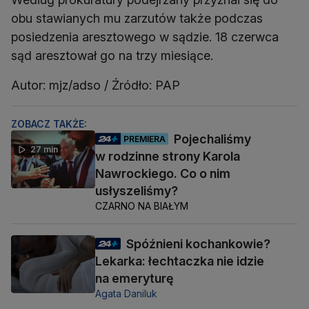
obu stawianych mu zarzutów także podczas
posiedzenia aresztowego w sądzie. 18 czerwca
sąd aresztował go na trzy miesiące.
Autor: mjz/adso / Źródło: PAP
ZOBACZ TAKŻE:
Pojechaliśmy
PREMIERA
27 min
w rodzinne strony Karola
Nawrockiego. Co o nim
usłyszeliśmy?
CZARNO NA BIAŁYM
Spóźnieni kochankowie?
Lekarka: łechtaczka nie idzie
na emeryturę
Agata Daniluk