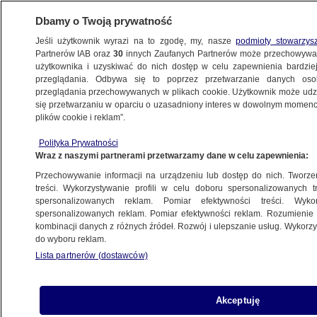
Dbamy o Twoją prywatność
Jeśli użytkownik wyrazi na to zgodę, my, nasze
podmioty stowarzys
Partnerów IAB oraz
30
innych Zaufanych Partnerów może przechowywa
użytkownika i uzyskiwać do nich dostęp w celu zapewnienia bardzi
przeglądania. Odbywa się to poprzez przetwarzanie danych os
przeglądania przechowywanych w plikach cookie. Użytkownik może udzie
POLSKA
się przetwarzaniu w oparciu o uzasadniony interes w dowolnym momencie
plików cookie i reklam”.
"Pod wpływem emocji" rzucił koktajlem
Polityka Prywatności
Mołotowa w posesję w Mrowinach
Wraz z naszymi partnerami przetwarzamy dane w celu zapewnienia:
Przechowywanie informacji na urządzeniu lub dostęp do nich. Tworzeni
27.06.2019, 18:36
treści. Wykorzystywanie profili w celu doboru spersonalizowanych tr
spersonalizowanych reklam. Pomiar efektywności treści. Wyko
spersonalizowanych reklam. Pomiar efektywności reklam. Rozumienie o
Udostępnij
kombinacji danych z różnych źródeł. Rozwój i ulepszanie usług. Wykor
do wyboru reklam.
Lista partnerów (dostawców)
Akceptuję