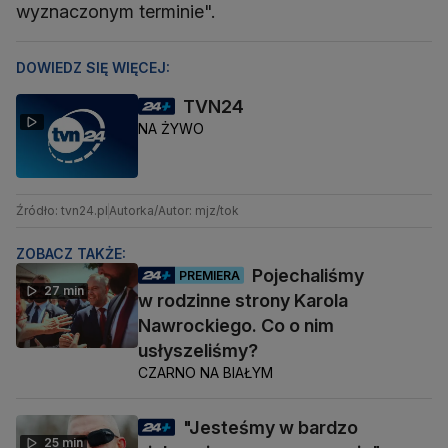
wyznaczonym terminie".
DOWIEDZ SIĘ WIĘCEJ:
TVN24
NA ŻYWO
Źródło: tvn24.pl
Autorka/Autor: mjz/tok
ZOBACZ TAKŻE:
Pojechaliśmy
PREMIERA
27 min
w rodzinne strony Karola
Nawrockiego. Co o nim
usłyszeliśmy?
CZARNO NA BIAŁYM
"Jesteśmy w bardzo
25 min