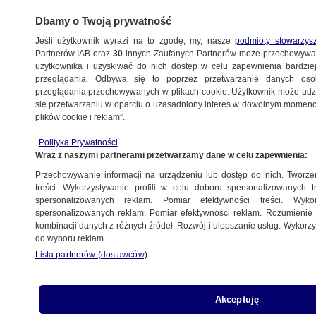
Dbamy o Twoją prywatność
Jeśli użytkownik wyrazi na to zgodę, my, nasze
podmioty stowarzys
Partnerów IAB oraz
30
innych Zaufanych Partnerów może przechowywa
użytkownika i uzyskiwać do nich dostęp w celu zapewnienia bardzi
przeglądania. Odbywa się to poprzez przetwarzanie danych os
przeglądania przechowywanych w plikach cookie. Użytkownik może udzie
POLSKA
się przetwarzaniu w oparciu o uzasadniony interes w dowolnym momencie
plików cookie i reklam”.
Sprawa Kamińskiego i Wąsika. Jest
Polityka Prywatności
wniosek o umorzenie postępowania
Wraz z naszymi partnerami przetwarzamy dane w celu zapewnienia:
wykonawczego
Przechowywanie informacji na urządzeniu lub dostęp do nich. Tworzeni
treści. Wykorzystywanie profili w celu doboru spersonalizowanych tr
27.12.2023, 17:49
spersonalizowanych reklam. Pomiar efektywności treści. Wyko
spersonalizowanych reklam. Pomiar efektywności reklam. Rozumienie o
kombinacji danych z różnych źródeł. Rozwój i ulepszanie usług. Wykor
Udostępnij
do wyboru reklam.
Lista partnerów (dostawców)
Akceptuję