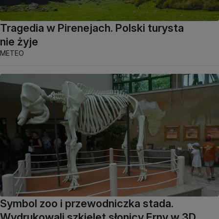
Tragedia w Pirenejach. Polski turysta
nie żyje
METEO
Symbol zoo i przewodniczka stada.
Wydrukowali szkielet słonicy Erny w 3D