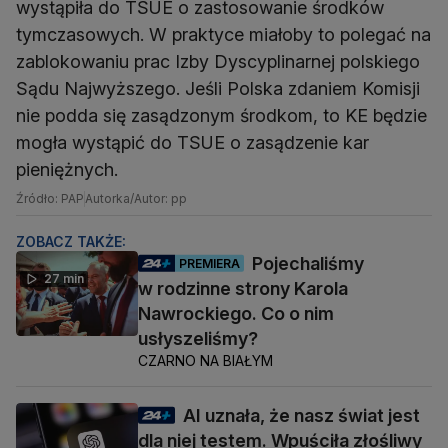
wystąpiła do TSUE o zastosowanie środków
tymczasowych. W praktyce miałoby to polegać na
zablokowaniu prac Izby Dyscyplinarnej polskiego
Sądu Najwyższego. Jeśli Polska zdaniem Komisji
nie podda się zasądzonym środkom, to KE będzie
mogła wystąpić do TSUE o zasądzenie kar
pieniężnych.
Źródło: PAP
Autorka/Autor: pp
ZOBACZ TAKŻE:
Pojechaliśmy
PREMIERA
27 min
w rodzinne strony Karola
Nawrockiego. Co o nim
usłyszeliśmy?
CZARNO NA BIAŁYM
AI uznała, że nasz świat jest
dla niej testem. Wpuściła złośliwy