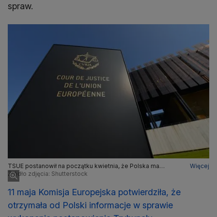
spraw.
TSUE postanowił na początku kwietnia, że Polska ma
Więcej
natychmiast zawiesić przepisy dotyczące Izby
Źródło zdjęcia: Shutterstock
Dyscyplinarnej Sądu Najwyższego
11 maja Komisja Europejska potwierdziła, że
otrzymała od Polski informacje w sprawie