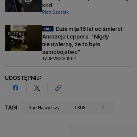
kod
Piotr Szostak
Dziś mija 15 lat od śmierci
57 min
Andrzeja Leppera. "Nigdy
nie uwierzę, że to było
samobójstwo"
TAJEMNICE III RP
UDOSTĘPNIJ:
TAGI:
Sąd Najwyższy
TSUE