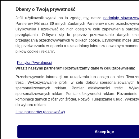
Dbamy o Twoją prywatność
Jeśli użytkownik wyrazi na to zgodę, my, nasze
podmioty stowarzys
Partnerów IAB oraz
30
innych Zaufanych Partnerów może przechowywa
użytkownika i uzyskiwać do nich dostęp w celu zapewnienia bardzi
przeglądania. Odbywa się to poprzez przetwarzanie danych os
przeglądania przechowywanych w plikach cookie. Użytkownik może udzie
POLSKA
się przetwarzaniu w oparciu o uzasadniony interes w dowolnym momencie
plików cookie i reklam”.
Komisja Europejska ma wątpliwości
Polityka Prywatności
w sprawie wykonania przez Polskę
Wraz z naszymi partnerami przetwarzamy dane w celu zapewnienia:
orzeczenia TSUE. List z prośbą
Przechowywanie informacji na urządzeniu lub dostęp do nich. Tworzeni
o wyjaśnienia
treści. Wykorzystywanie profili w celu doboru spersonalizowanych tr
spersonalizowanych reklam. Pomiar efektywności treści. Wyko
spersonalizowanych reklam. Pomiar efektywności reklam. Rozumienie o
8.06.2020, 13:39
kombinacji danych z różnych źródeł. Rozwój i ulepszanie usług. Wykor
do wyboru reklam.
Udostępnij
Lista partnerów (dostawców)
Akceptuję