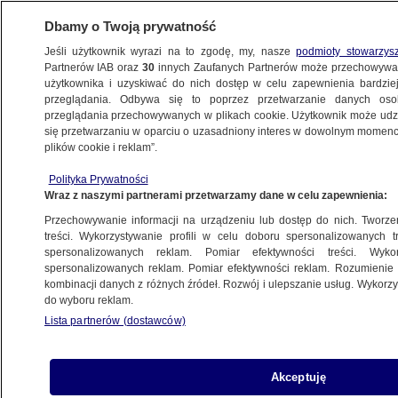
Dbamy o Twoją prywatność
Jeśli użytkownik wyrazi na to zgodę, my, nasze
podmioty stowarzys
Partnerów IAB oraz
30
innych Zaufanych Partnerów może przechowywa
użytkownika i uzyskiwać do nich dostęp w celu zapewnienia bardzi
przeglądania. Odbywa się to poprzez przetwarzanie danych os
przeglądania przechowywanych w plikach cookie. Użytkownik może udzie
POLSKA
się przetwarzaniu w oparciu o uzasadniony interes w dowolnym momencie
plików cookie i reklam”.
Falenta chce ułaskawienia. "Pisze,
Polityka Prywatności
że pomógł wygrać wybory formacji
Wraz z naszymi partnerami przetwarzamy dane w celu zapewnienia:
prezydenta"
Przechowywanie informacji na urządzeniu lub dostęp do nich. Tworzeni
treści. Wykorzystywanie profili w celu doboru spersonalizowanych tr
10.06.2019, 12:24
spersonalizowanych reklam. Pomiar efektywności treści. Wyko
spersonalizowanych reklam. Pomiar efektywności reklam. Rozumienie o
kombinacji danych z różnych źródeł. Rozwój i ulepszanie usług. Wykor
Udostępnij
do wyboru reklam.
Lista partnerów (dostawców)
Akceptuję