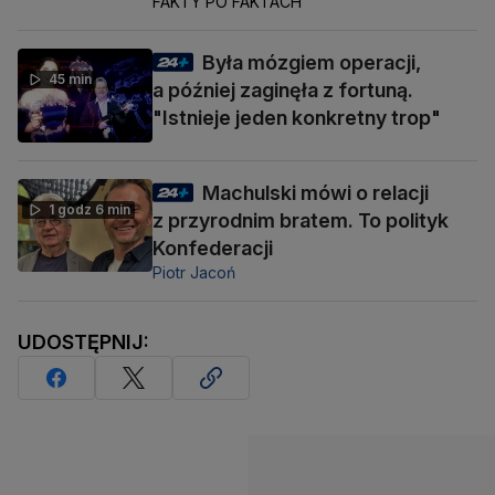
FAKTY PO FAKTACH
Była mózgiem operacji,
45 min
a później zaginęła z fortuną.
"Istnieje jeden konkretny trop"
Machulski mówi o relacji
1 godz 6 min
z przyrodnim bratem. To polityk
Konfederacji
Piotr Jacoń
UDOSTĘPNIJ: