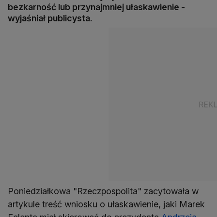
bezkarność lub przynajmniej ułaskawienie -
wyjaśniał publicysta.
Poniedziałkowa "Rzeczpospolita" zacytowała w
artykule treść wniosku o ułaskawienie, jaki Marek