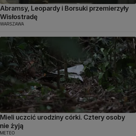
Abramsy, Leopardy i Borsuki przemierzyły
Wisłostradę
WARSZAWA
Mieli uczcić urodziny córki. Cztery osoby
nie żyją
METEO