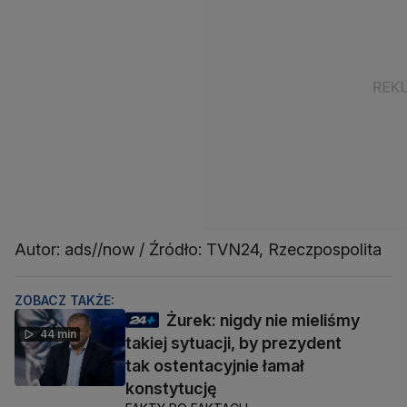
Autor: ads//now / Źródło: TVN24, Rzeczpospolita
ZOBACZ TAKŻE:
Żurek: nigdy nie mieliśmy
44 min
takiej sytuacji, by prezydent
tak ostentacyjnie łamał
konstytucję