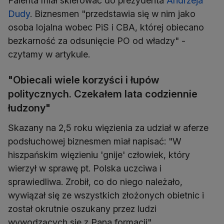
Falenta miał skierować do prezydenta
Andrzeja
Dudy
. Biznesmen "przedstawia się w nim jako
osoba lojalna wobec PiS i CBA, której obiecano
bezkarność za odsunięcie PO od władzy" -
czytamy w artykule.
"Obiecali wiele korzyści i łupów
politycznych. Czekałem lata codziennie
łudzony"
Skazany na 2,5 roku więzienia za udział w aferze
podsłuchowej biznesmen miał napisać: "W
hiszpańskim więzieniu 'gnije' człowiek, który
wierzył w sprawę pt. Polska uczciwa i
sprawiedliwa. Zrobił, co do niego należało,
wywiązał się ze wszystkich złożonych obietnic i
został okrutnie oszukany przez ludzi
wywodzących się z Pana formacji".