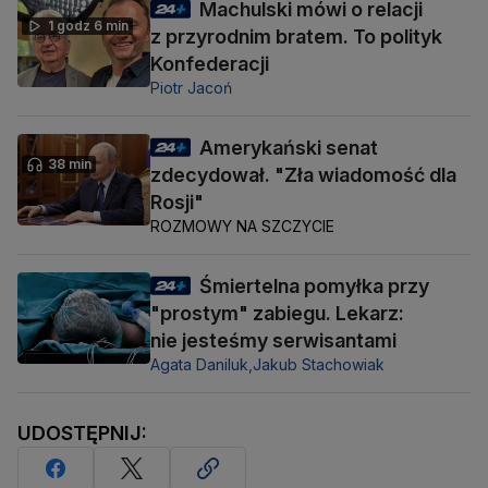
Machulski mówi o relacji
1 godz 6 min
z przyrodnim bratem. To polityk
Konfederacji
Piotr Jacoń
Amerykański senat
38 min
zdecydował. "Zła wiadomość dla
Rosji"
ROZMOWY NA SZCZYCIE
Śmiertelna pomyłka przy
"prostym" zabiegu. Lekarz:
nie jesteśmy serwisantami
Agata Daniluk,
Jakub Stachowiak
UDOSTĘPNIJ: