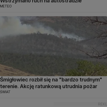
Wstrzymano ruch na autostradzie
METEO
Śmigłowiec rozbił się na "bardzo trudnym"
terenie. Akcję ratunkową utrudnia pożar
ŚWIAT