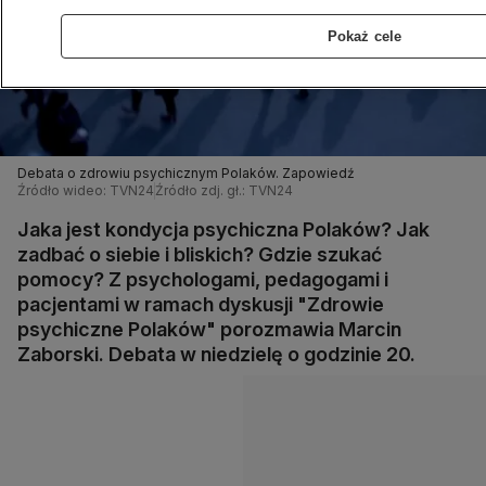
Pokaż cele
Debata o zdrowiu psychicznym Polaków. Zapowiedź
Źródło wideo: TVN24
Źródło zdj. gł.: TVN24
Jaka jest kondycja psychiczna Polaków? Jak
zadbać o siebie i bliskich? Gdzie szukać
pomocy? Z psychologami, pedagogami i
pacjentami w ramach dyskusji "Zdrowie
psychiczne Polaków" porozmawia Marcin
Zaborski. Debata w niedzielę o godzinie 20.