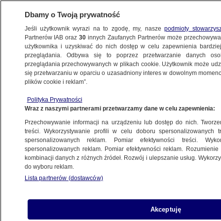
Dbamy o Twoją prywatność
Jeśli użytkownik wyrazi na to zgodę, my, nasze
podmioty stowarzys
Partnerów IAB oraz
30
innych Zaufanych Partnerów może przechowywa
użytkownika i uzyskiwać do nich dostęp w celu zapewnienia bardzi
przeglądania. Odbywa się to poprzez przetwarzanie danych os
przeglądania przechowywanych w plikach cookie. Użytkownik może udzie
POLSKA
się przetwarzaniu w oparciu o uzasadniony interes w dowolnym momencie
plików cookie i reklam”.
Debata "Zdrowie psychiczne Polaków"
Polityka Prywatności
w TVN24
Wraz z naszymi partnerami przetwarzamy dane w celu zapewnienia:
Przechowywanie informacji na urządzeniu lub dostęp do nich. Tworzeni
12.11.2022, 14:27
treści. Wykorzystywanie profili w celu doboru spersonalizowanych tr
spersonalizowanych reklam. Pomiar efektywności treści. Wyko
spersonalizowanych reklam. Pomiar efektywności reklam. Rozumienie o
Udostępnij
kombinacji danych z różnych źródeł. Rozwój i ulepszanie usług. Wykor
do wyboru reklam.
Lista partnerów (dostawców)
Akceptuję