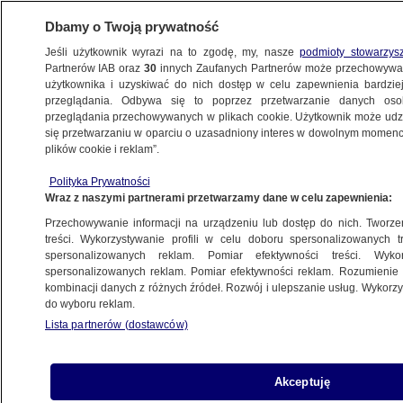
Dbamy o Twoją prywatność
Jeśli użytkownik wyrazi na to zgodę, my, nasze
podmioty stowarzys
Partnerów IAB oraz
30
innych Zaufanych Partnerów może przechowywa
użytkownika i uzyskiwać do nich dostęp w celu zapewnienia bardzi
przeglądania. Odbywa się to poprzez przetwarzanie danych os
przeglądania przechowywanych w plikach cookie. Użytkownik może udzie
POLSKA
się przetwarzaniu w oparciu o uzasadniony interes w dowolnym momencie
plików cookie i reklam”.
Debata ośmiu liderów. Pełen zapis słowo
Polityka Prywatności
po słowie
Wraz z naszymi partnerami przetwarzamy dane w celu zapewnienia:
Przechowywanie informacji na urządzeniu lub dostęp do nich. Tworzeni
21.10.2015, 05:15
treści. Wykorzystywanie profili w celu doboru spersonalizowanych tr
spersonalizowanych reklam. Pomiar efektywności treści. Wyko
spersonalizowanych reklam. Pomiar efektywności reklam. Rozumienie o
Udostępnij
kombinacji danych z różnych źródeł. Rozwój i ulepszanie usług. Wykor
do wyboru reklam.
Lista partnerów (dostawców)
Akceptuję