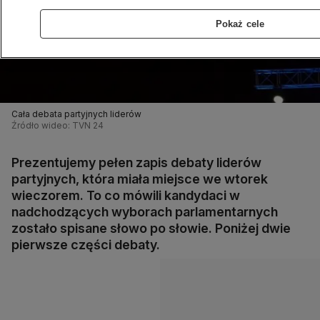
Pokaż cele
Cała debata partyjnych liderów
Źródło wideo: TVN 24
Prezentujemy pełen zapis debaty liderów
partyjnych, która miała miejsce we wtorek
wieczorem. To co mówili kandydaci w
nadchodzących wyborach parlamentarnych
zostało spisane słowo po słowie. Poniżej dwie
pierwsze części debaty.