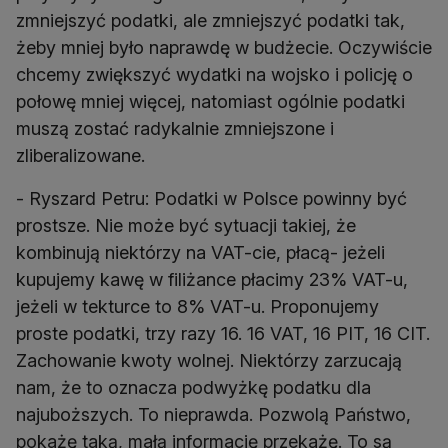
zmniejszyć podatki, ale zmniejszyć podatki tak,
żeby mniej było naprawdę w budżecie. Oczywiście
chcemy zwiększyć wydatki na wojsko i policję o
połowę mniej więcej, natomiast ogólnie podatki
muszą zostać radykalnie zmniejszone i
zliberalizowane.
- Ryszard Petru: Podatki w Polsce powinny być
prostsze. Nie może być sytuacji takiej, że
kombinują niektórzy na VAT-cie, płacą- jeżeli
kupujemy kawę w filiżance płacimy 23% VAT-u,
jeżeli w tekturce to 8% VAT-u. Proponujemy
proste podatki, trzy razy 16. 16 VAT, 16 PIT, 16 CIT.
Zachowanie kwoty wolnej. Niektórzy zarzucają
nam, że to oznacza podwyżkę podatku dla
najuboższych. To nieprawda. Pozwolą Państwo,
pokażę taką, małą informację przekażę. To są