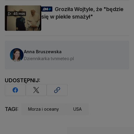
Groziła Wojtyle, że "będzie
45 min
się w piekle smażył"
Anna Bruszewska
Dziennikarka tvnmeteo.pl
UDOSTĘPNIJ:
TAGI:
Morza i oceany
USA