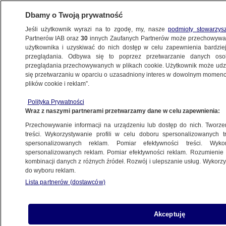
Dbamy o Twoją prywatność
Jeśli użytkownik wyrazi na to zgodę, my, nasze
podmioty stowarzys
Partnerów IAB oraz
30
innych Zaufanych Partnerów może przechowywa
METEO
użytkownika i uzyskiwać do nich dostęp w celu zapewnienia bardzi
przeglądania. Odbywa się to poprzez przetwarzanie danych os
przeglądania przechowywanych w plikach cookie. Użytkownik może udzie
ŚWIAT
się przetwarzaniu w oparciu o uzasadniony interes w dowolnym momencie
plików cookie i reklam”.
Usunięto ponad 200 pułapek na homary.
Polityka Prywatności
Wielka akcja sprzątania
Wraz z naszymi partnerami przetwarzamy dane w celu zapewnienia:
Przechowywanie informacji na urządzeniu lub dostęp do nich. Tworzeni
Anna Bruszewska
treści. Wykorzystywanie profili w celu doboru spersonalizowanych tr
spersonalizowanych reklam. Pomiar efektywności treści. Wyko
16.06.2026, 20:47
spersonalizowanych reklam. Pomiar efektywności reklam. Rozumienie o
kombinacji danych z różnych źródeł. Rozwój i ulepszanie usług. Wykor
do wyboru reklam.
Udostępnij
Lista partnerów (dostawców)
Akceptuję