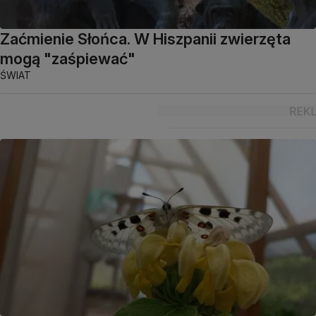
Zaćmienie Słońca. W Hiszpanii zwierzęta
mogą "zaśpiewać"
ŚWIAT