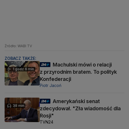
Źródło: WABI TV
ZOBACZ TAKŻE:
Machulski mówi o relacji
1 godz 6 min
z przyrodnim bratem. To polityk
Konfederacji
Piotr Jacoń
Amerykański senat
38 min
zdecydował. "Zła wiadomość dla
Rosji"
TVN24