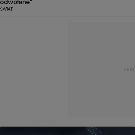
odwołane"
ŚWIAT